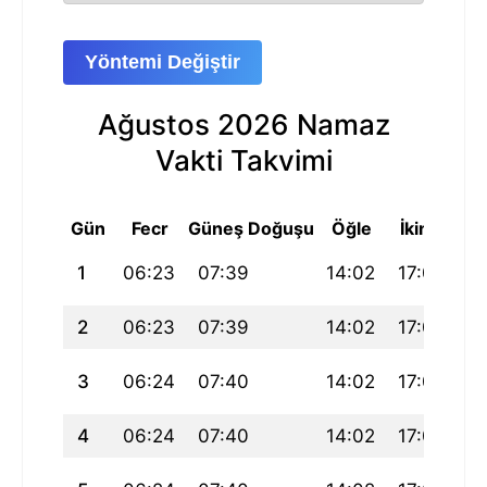
Yöntemi Değiştir
Ağustos 2026 Namaz
Vakti Takvimi
Gün
Fecr
Güneş Doğuşu
Öğle
İkindi
A
1
06:23
07:39
14:02
17:03
2
2
06:23
07:39
14:02
17:03
2
3
06:24
07:40
14:02
17:04
2
4
06:24
07:40
14:02
17:04
2