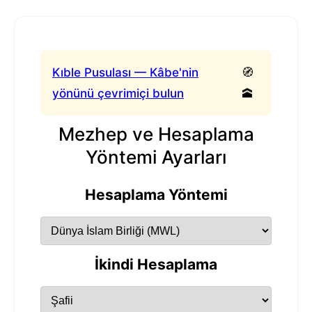
Kıble Pusulası — Kâbe'nin
🧭
yönünü çevrimiçi bulun
🕋
Mezhep ve Hesaplama
Yöntemi Ayarları
Hesaplama Yöntemi
İkindi Hesaplama