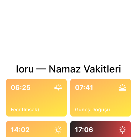
Ioru — Namaz Vakitleri
06:25
07:41
Fecr (İmsak)
Güneş Doğuşu
14:02
17:06