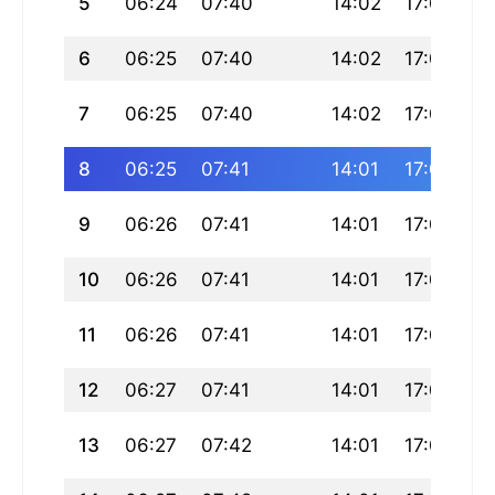
5
06:24
07:40
14:02
17:04
2
6
06:25
07:40
14:02
17:05
2
7
06:25
07:40
14:02
17:05
2
8
06:25
07:41
14:01
17:06
2
9
06:26
07:41
14:01
17:06
2
10
06:26
07:41
14:01
17:06
20
11
06:26
07:41
14:01
17:07
20
12
06:27
07:41
14:01
17:07
2
13
06:27
07:42
14:01
17:07
2