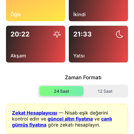
Öğle
İkindi
20:22
21:33
Akşam
Yatsı
Zaman Formatı
24 Saat
12 Saat
Zekat Hesaplayıcısı
— Nisab eşik değerini
kontrol edin ve
güncel altın fiyatına
ve
canlı
gümüş fiyatına
göre zekatı hesaplayın.