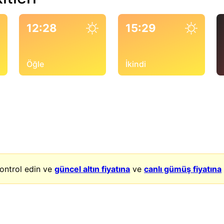
12:28
15:29
Öğle
İkindi
ontrol edin ve
güncel altın fiyatına
ve
canlı gümüş fiyatına