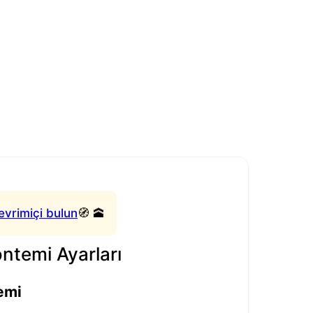
evrimiçi bulun
🧭 🕋
temi Ayarları
emi