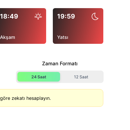
18:49
19:59
Akşam
Yatsı
Zaman Formatı
24 Saat
12 Saat
göre zekatı hesaplayın.