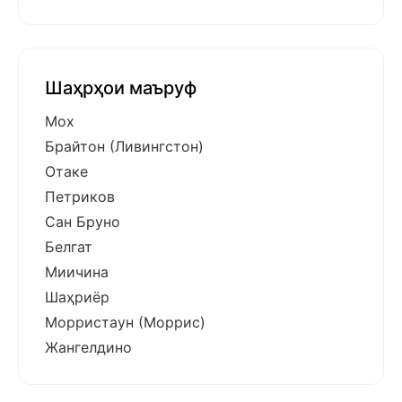
Шаҳрҳои маъруф
Мох
Брайтон (Ливингстон)
Отаке
Петриков
Сан Бруно
Белгат
Миичина
Шаҳриёр
Морристаун (Моррис)
Жангелдино