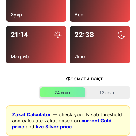
Зӯҳр
Аср
21:14
22:38
Магриб
Ишо
Формати вақт
24 соат
12 соат
Zakat Calculator
— check your Nisab threshold
and calculate zakat based on
current Gold
price
and
live Silver price
.