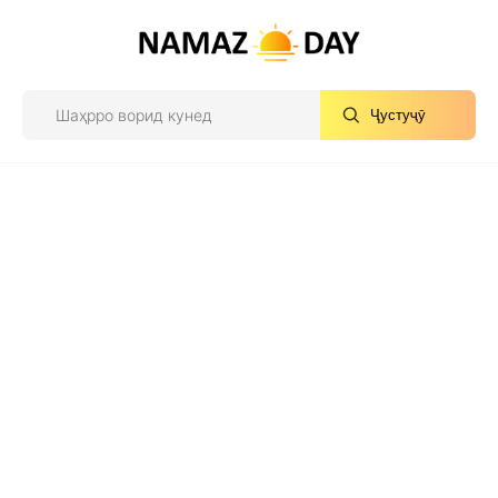
Ҷустуҷӯ