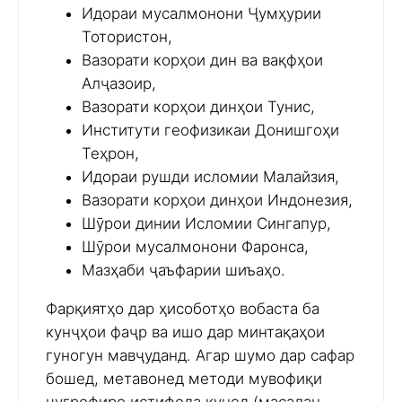
Идораи мусалмонони Ҷумҳурии
Тотористон,
Вазорати корҳои дин ва вақфҳои
Алҷазоир,
Вазорати корҳои динҳои Тунис,
Институти геофизикаи Донишгоҳи
Теҳрон,
Идораи рушди исломии Малайзия,
Вазорати корҳои динҳои Индонезия,
Шӯрои динии Исломии Сингапур,
Шӯрои мусалмонони Фаронса,
Мазҳаби ҷаъфарии шиъаҳо.
Фарқиятҳо дар ҳисоботҳо вобаста ба
кунҷҳои фаҷр ва ишо дар минтақаҳои
гуногун мавҷуданд. Агар шумо дар сафар
бошед, метавонед методи мувофиқи