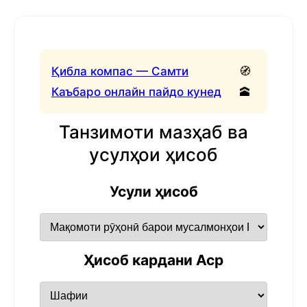
Қибла компас — Самти
🧭
Каъбаро онлайн пайдо кунед
🕋
Танзимоти мазҳаб ва
усулҳои ҳисоб
Усули ҳисоб
Ҳисоб кардани Аср