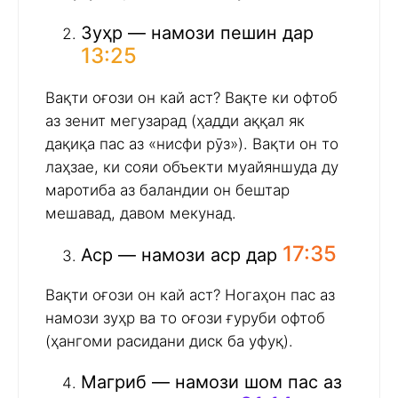
Зуҳр — намози пешин дар
13:25
Вақти оғози он кай аст? Вақте ки офтоб
аз зенит мегузарад (ҳадди аққал як
дақиқа пас аз «нисфи рӯз»). Вақти он то
лаҳзае, ки сояи объекти муайяншуда ду
маротиба аз баландии он бештар
мешавад, давом мекунад.
17:35
Аср — намози аср дар
Вақти оғози он кай аст? Ногаҳон пас аз
намози зуҳр ва то оғози ғуруби офтоб
(ҳангоми расидани диск ба уфуқ).
Магриб — намози шом пас аз