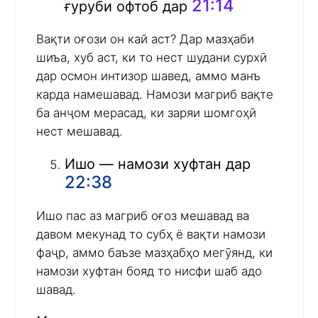
21:14
ғуруби офтоб дар
Вақти оғози он кай аст? Дар мазҳаби
шиъа, хуб аст, ки то нест шудани сурхӣ
дар осмон интизор шавед, аммо манъ
карда намешавад. Намози магриб вақте
ба анҷом мерасад, ки заряи шомгоҳӣ
нест мешавад.
Ишо — намози хуфтан дар
22:38
Ишо пас аз магриб оғоз мешавад ва
давом мекунад то субҳ ё вақти намози
фаҷр, аммо баъзе мазҳабҳо мегӯянд, ки
намози хуфтан бояд то нисфи шаб адо
шавад.