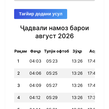
Тағйир додани усул
Ҷадвали намоз барои
август 2026
Рақам
Фаҷр
Тулӯи офтоб
Зӯҳр
Аср
Маг
1
04:03
05:23
13:26
17:42
21
2
04:06
05:25
13:26
17:41
21
3
04:09
05:27
13:26
17:40
21
4
04:12
05:29
13:26
17:39
21