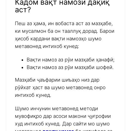
Кадом вақт намози дақиқ
аст?
Пеш аз ҳама, ин вобаста аст аз мазҳабе,
ки мусалмон ба он тааллуқ дорад. Барои
ҳисоб кардани вақти намозҳо шумо
метавонед интихоб кунед:
Вақти намоз аз рӯи мазҳаби ҳанафӣ;
Вақти намоз аз рӯи мазҳаби шофеӣ.
Мазҳаби ҷаъфарии шиъаҳо низ дар
рӯйхат ҳаст ва шумо метавонед онро
интихоб кунед.
Шумо инчунин метавонед методи
мувофиқро дар асоси макони ҷуғрофии
худ интихоб кунед. Дар сайти мо шумо