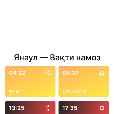
Янаул — Вақти намоз
04:22
05:37
Фаҷр
Тулӯи офтоб
13:25
17:35