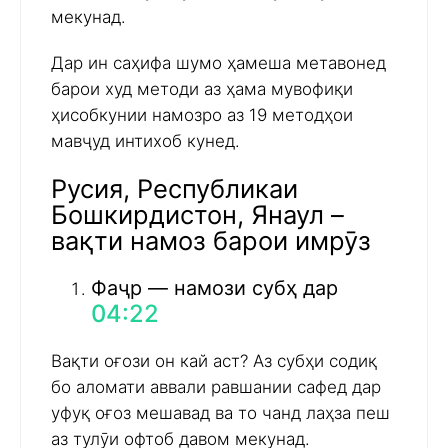
мекунад.
Дар ин саҳифа шумо ҳамеша метавонед
барои худ методи аз ҳама мувофиқи
ҳисобкунии намозро аз 19 методҳои
мавҷуд интихоб кунед.
Русия, Республикаи
Бошкирдистон, Янаул –
вақти намоз барои имрӯз
Фаҷр — намози субҳ дар
04:22
Вақти оғози он кай аст? Аз субҳи содиқ
бо аломати аввали равшании сафед дар
уфуқ оғоз мешавад ва то чанд лаҳза пеш
аз тулӯи офтоб давом мекунад.