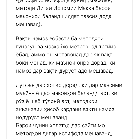
ҷуғрофиро истифода кунед (масалан,
методи Лигаи Исломии Макка барои
маконҳои баландшиддат тавсия дода
мешавад).
Вақти намоз вобаста ба методҳои
гуногун ва мазҳабҳо метавонад тағйир
ёбад, аммо он метавонад дар як вақт
боқӣ монад, ки маънои онро дорад, ки
намоз дар вақти дуруст адо мешавад.
Лутфан дар хотир доред, ки дар мавсими
муайян ё дар маконҳои баланд/паст, ки
рӯз ё шаб тӯлонӣ аст, методҳои
анъанавии ҳисоб кардани вақти намоз
нодуруст мешаванд.
Барои чунин ҳолатҳо дар сайти мо
методҳои дигар истифода мешаванд,