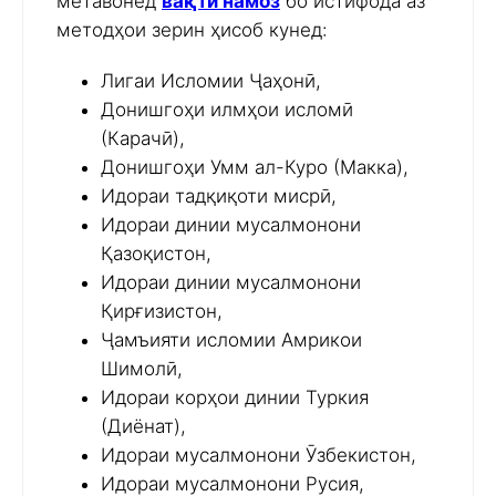
метавонед
вақти намоз
бо истифода аз
методҳои зерин ҳисоб кунед:
Лигаи Исломии Ҷаҳонӣ,
Донишгоҳи илмҳои исломӣ
(Карачӣ),
Донишгоҳи Умм ал-Куро (Макка),
Идораи тадқиқоти мисрӣ,
Идораи динии мусалмонони
Қазоқистон,
Идораи динии мусалмонони
Қирғизистон,
Ҷамъияти исломии Амрикои
Шимолӣ,
Идораи корҳои динии Туркия
(Диёнат),
Идораи мусалмонони Ӯзбекистон,
Идораи мусалмонони Русия,