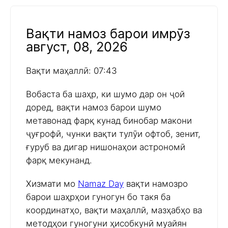
Вақти намоз барои имрӯз
август, 08, 2026
Вақти маҳаллӣ: 07:43
Вобаста ба шаҳр, ки шумо дар он ҷой
доред, вақти намоз барои шумо
метавонад фарқ кунад бинобар макони
ҷуғрофӣ, чунки вақти тулӯи офтоб, зенит,
ғуруб ва дигар нишонаҳои астрономӣ
фарқ мекунанд.
Хизмати мо
Namaz Day
вақти намозро
барои шаҳрҳои гуногун бо такя ба
координатҳо, вақти маҳаллӣ, мазҳабҳо ва
методҳои гуногуни ҳисобкунӣ муайян