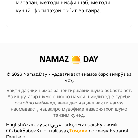
масалан, методи нисфи шаб, методи
кунҷӣ, фосилаҳои собит ва ғайра.
© 2026 Namaz.Day - Ҷадвали вақти намоз барои имрӯз ва
моҳ.
Вақти дақиқи намоз аз ҷойгиршавии шумо вобаста аст.
Аз ин рӯ, агар шумо ошкоро намоиш медиҳед ё ғуруби
офтобро мебинед, вале дар ҷадвал вақти намоз
наомадааст, ҷадвалро мувофиқи назариятҳои шумо
танзим кунед.
English
Azərbaycan
عربي
Türkçe
Français
Русский
O'zbek
Ўзбек
Кыргыз
Қазақ
Тоҷики
Indonesia
Español
Deutsch