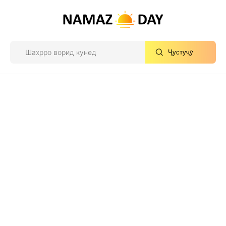
Ҷустуҷӯ