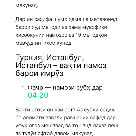
мекунад.
Дар ин саҳифа шумо ҳамеша метавонед
барои худ методи аз ҳама мувофиқи
ҳисобкунии намозро аз 19 методҳои
мавҷуд интихоб кунед.
Туркия, Истанбул,
Истанбул – вақти намоз
барои имрӯз
Фаҷр — намози субҳ дар
04:20
Вақти оғози он кай аст? Аз субҳи содиқ
бо аломати аввали равшании сафед дар
уфуқ оғоз мешавад ва то чанд лаҳза пеш
аз тулӯи офтоб давом мекунад.