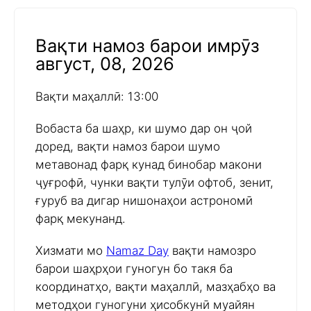
Вақти намоз барои имрӯз
август, 08, 2026
Вақти маҳаллӣ: 13:00
Вобаста ба шаҳр, ки шумо дар он ҷой
доред, вақти намоз барои шумо
метавонад фарқ кунад бинобар макони
ҷуғрофӣ, чунки вақти тулӯи офтоб, зенит,
ғуруб ва дигар нишонаҳои астрономӣ
фарқ мекунанд.
Хизмати мо
Namaz Day
вақти намозро
барои шаҳрҳои гуногун бо такя ба
координатҳо, вақти маҳаллӣ, мазҳабҳо ва
методҳои гуногуни ҳисобкунӣ муайян