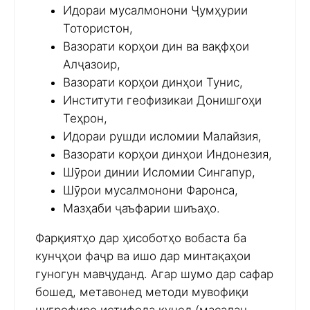
Идораи мусалмонони Ҷумҳурии
Тотористон,
Вазорати корҳои дин ва вақфҳои
Алҷазоир,
Вазорати корҳои динҳои Тунис,
Институти геофизикаи Донишгоҳи
Теҳрон,
Идораи рушди исломии Малайзия,
Вазорати корҳои динҳои Индонезия,
Шӯрои динии Исломии Сингапур,
Шӯрои мусалмонони Фаронса,
Мазҳаби ҷаъфарии шиъаҳо.
Фарқиятҳо дар ҳисоботҳо вобаста ба
кунҷҳои фаҷр ва ишо дар минтақаҳои
гуногун мавҷуданд. Агар шумо дар сафар
бошед, метавонед методи мувофиқи