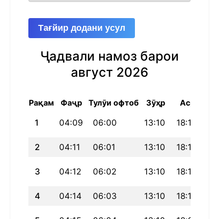
Тағйир додани усул
Ҷадвали намоз барои
август 2026
Рақам
Фаҷр
Тулӯи офтоб
Зӯҳр
Аср
Ма
1
04:09
06:00
13:10
18:12
20
2
04:11
06:01
13:10
18:11
20
3
04:12
06:02
13:10
18:11
20
4
04:14
06:03
13:10
18:10
20