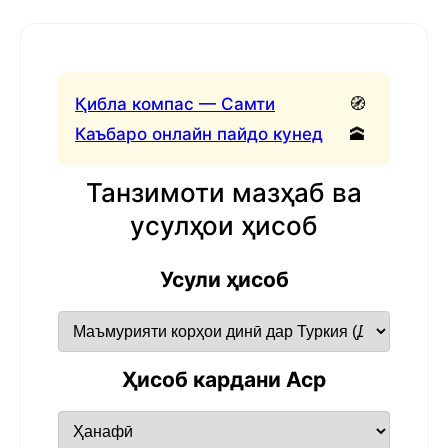
Қибла компас — Самти
🧭
Каъбаро онлайн пайдо кунед
🕋
Танзимоти мазҳаб ва
усулҳои ҳисоб
Усули ҳисоб
Ҳисоб кардани Аср