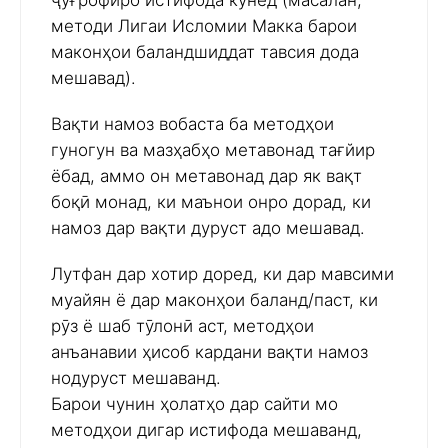
ҷуғрофиро истифода кунед (масалан,
методи Лигаи Исломии Макка барои
маконҳои баландшиддат тавсия дода
мешавад).
Вақти намоз вобаста ба методҳои
гуногун ва мазҳабҳо метавонад тағйир
ёбад, аммо он метавонад дар як вақт
боқӣ монад, ки маънои онро дорад, ки
намоз дар вақти дуруст адо мешавад.
Лутфан дар хотир доред, ки дар мавсими
муайян ё дар маконҳои баланд/паст, ки
рӯз ё шаб тӯлонӣ аст, методҳои
анъанавии ҳисоб кардани вақти намоз
нодуруст мешаванд.
Барои чунин ҳолатҳо дар сайти мо
методҳои дигар истифода мешаванд,