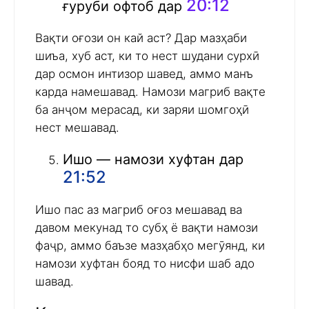
20:12
ғуруби офтоб дар
Вақти оғози он кай аст? Дар мазҳаби
шиъа, хуб аст, ки то нест шудани сурхӣ
дар осмон интизор шавед, аммо манъ
карда намешавад. Намози магриб вақте
ба анҷом мерасад, ки заряи шомгоҳӣ
нест мешавад.
Ишо — намози хуфтан дар
21:52
Ишо пас аз магриб оғоз мешавад ва
давом мекунад то субҳ ё вақти намози
фаҷр, аммо баъзе мазҳабҳо мегӯянд, ки
намози хуфтан бояд то нисфи шаб адо
шавад.