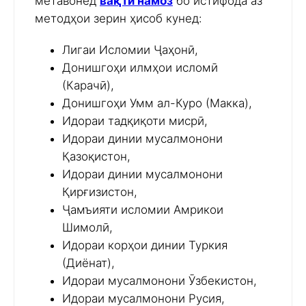
метавонед
вақти намоз
бо истифода аз
методҳои зерин ҳисоб кунед:
Лигаи Исломии Ҷаҳонӣ,
Донишгоҳи илмҳои исломӣ
(Карачӣ),
Донишгоҳи Умм ал-Куро (Макка),
Идораи тадқиқоти мисрӣ,
Идораи динии мусалмонони
Қазоқистон,
Идораи динии мусалмонони
Қирғизистон,
Ҷамъияти исломии Амрикои
Шимолӣ,
Идораи корҳои динии Туркия
(Диёнат),
Идораи мусалмонони Ӯзбекистон,
Идораи мусалмонони Русия,