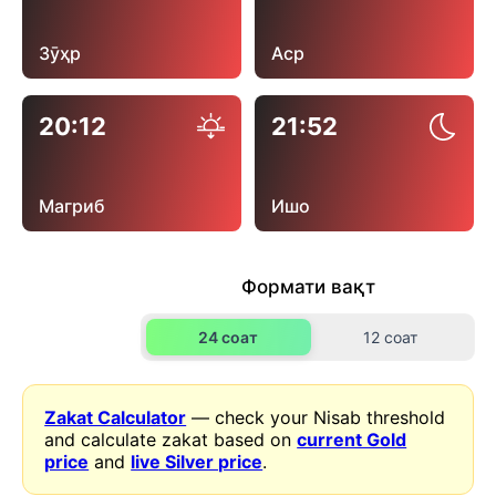
Зӯҳр
Аср
20:12
21:52
Магриб
Ишо
Формати вақт
24 соат
12 соат
Zakat Calculator
— check your Nisab threshold
and calculate zakat based on
current Gold
price
and
live Silver price
.