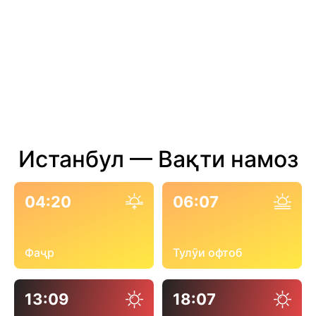
Истанбул — Вақти намоз
04:20
06:07
Фаҷр
Тулӯи офтоб
13:09
18:07