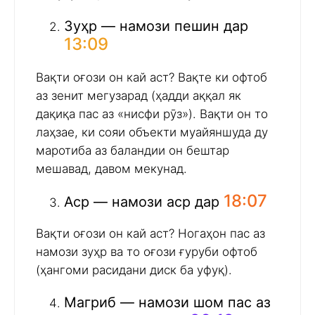
Зуҳр — намози пешин дар
13:09
Вақти оғози он кай аст? Вақте ки офтоб
аз зенит мегузарад (ҳадди аққал як
дақиқа пас аз «нисфи рӯз»). Вақти он то
лаҳзае, ки сояи объекти муайяншуда ду
маротиба аз баландии он бештар
мешавад, давом мекунад.
18:07
Аср — намози аср дар
Вақти оғози он кай аст? Ногаҳон пас аз
намози зуҳр ва то оғози ғуруби офтоб
(ҳангоми расидани диск ба уфуқ).
Магриб — намози шом пас аз