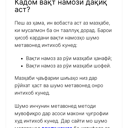
Кадом вақт намози дақиқ
аст?
Пеш аз ҳама, ин вобаста аст аз мазҳабе,
ки мусалмон ба он тааллуқ дорад. Барои
ҳисоб кардани вақти намозҳо шумо
метавонед интихоб кунед:
Вақти намоз аз рӯи мазҳаби ҳанафӣ;
Вақти намоз аз рӯи мазҳаби шофеӣ.
Мазҳаби ҷаъфарии шиъаҳо низ дар
рӯйхат ҳаст ва шумо метавонед онро
интихоб кунед.
Шумо инчунин метавонед методи
мувофиқро дар асоси макони ҷуғрофии
худ интихоб кунед. Дар сайти мо шумо