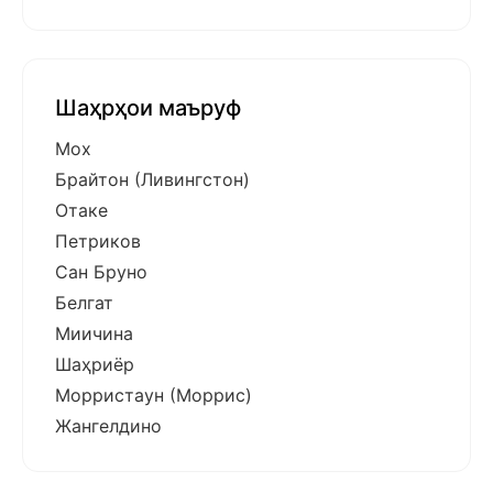
Шаҳрҳои маъруф
Мох
Брайтон (Ливингстон)
Отаке
Петриков
Сан Бруно
Белгат
Миичина
Шаҳриёр
Морристаун (Моррис)
Жангелдино