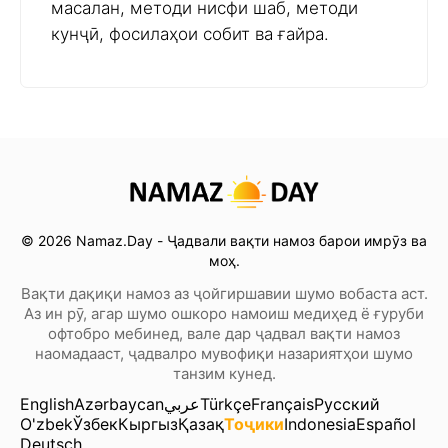
масалан, методи нисфи шаб, методи
кунҷӣ, фосилаҳои собит ва ғайра.
© 2026 Namaz.Day - Ҷадвали вақти намоз барои имрӯз ва
моҳ.
Вақти дақиқи намоз аз ҷойгиршавии шумо вобаста аст.
Аз ин рӯ, агар шумо ошкоро намоиш медиҳед ё ғуруби
офтобро мебинед, вале дар ҷадвал вақти намоз
наомадааст, ҷадвалро мувофиқи назариятҳои шумо
танзим кунед.
English
Azərbaycan
عربي
Türkçe
Français
Русский
O'zbek
Ўзбек
Кыргыз
Қазақ
Тоҷики
Indonesia
Español
Deutsch