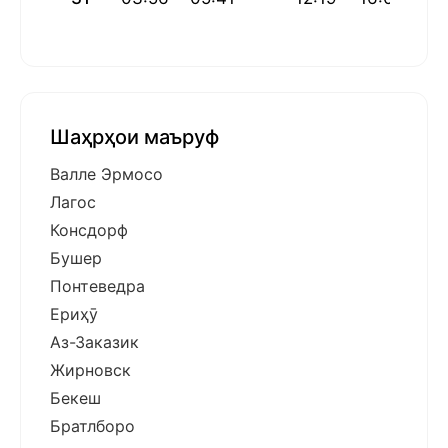
Шаҳрҳои маъруф
Валле Эрмосо
Лагос
Консдорф
Бушер
Понтеведра
Ериҳӯ
Аз-Заказик
Жирновск
Бекеш
Братлборо