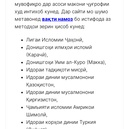
мувофиқро дар асоси макони ҷуғрофии
худ интихоб кунед. Дар сайти мо шумо
метавонед
вақти намоз
бо истифода аз
методҳои зерин ҳисоб кунед:
Лигаи Исломии Ҷаҳонӣ,
Донишгоҳи илмҳои исломӣ
(Карачӣ),
Донишгоҳи Умм ал-Куро (Макка),
Идораи тадқиқоти мисрӣ,
Идораи динии мусалмонони
Қазоқистон,
Идораи динии мусалмонони
Қирғизистон,
Ҷамъияти исломии Амрикои
Шимолӣ,
Идораи корҳои динии Туркия