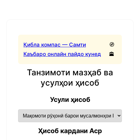
Қибла компас — Самти
🧭
Каъбаро онлайн пайдо кунед
🕋
Танзимоти мазҳаб ва
усулҳои ҳисоб
Усули ҳисоб
Ҳисоб кардани Аср