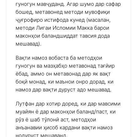
гуногун мавҷуданд. Агар шумо дар сафар
бошед, метавонед методи мувофиқи
ҷуғрофиро истифода кунед (масалан,
методи Лигаи Исломии Макка барои
маконҳои баландшиддат тавсия дода
мешавад).
Вақти намоз вобаста ба методҳои
гуногун ва мазҳабҳо метавонад тағйир
ёбад, аммо он метавонад дар як вақт
боқӣ монад, ки маънои онро дорад, ки
намоз дар вақти дуруст адо мешавад.
Лутфан дар хотир доред, ки дар мавсими
муайян ё дар маконҳои баланд/паст, ки
рӯз ё шаб тӯлонӣ аст, методҳои
анъанавии ҳисоб кардани вақти намоз
нодуруст мешаванд.