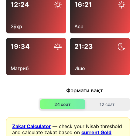
12:24
16:21
Зӯҳр
Аср
19:34
21:23
Магриб
Ишо
Формати вақт
24 соат
12 соат
Zakat Calculator
— check your Nisab threshold
and calculate zakat based on
current Gold