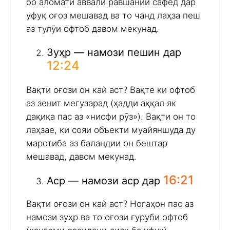
бо аломати аввали равшании сафед дар
уфуқ оғоз мешавад ва то чанд лаҳза пеш
аз тулӯи офтоб давом мекунад.
Зуҳр — намози пешин дар
12:24
Вақти оғози он кай аст? Вақте ки офтоб
аз зенит мегузарад (ҳадди аққал як
дақиқа пас аз «нисфи рӯз»). Вақти он то
лаҳзае, ки сояи объекти муайяншуда ду
маротиба аз баландии он бештар
мешавад, давом мекунад.
16:21
Аср — намози аср дар
Вақти оғози он кай аст? Ногаҳон пас аз
намози зуҳр ва то оғози ғуруби офтоб