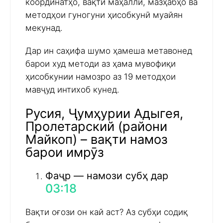
координатҳо, вақти маҳаллӣ, мазҳабҳо ва
методҳои гуногуни ҳисобкунӣ муайян
мекунад.
Дар ин саҳифа шумо ҳамеша метавонед
барои худ методи аз ҳама мувофиқи
ҳисобкунии намозро аз 19 методҳои
мавҷуд интихоб кунед.
Русия, Ҷумҳурии Адыгея,
Пролетарский (райони
Майкоп) – вақти намоз
барои имрӯз
Фаҷр — намози субҳ дар
03:18
Вақти оғози он кай аст? Аз субҳи содиқ