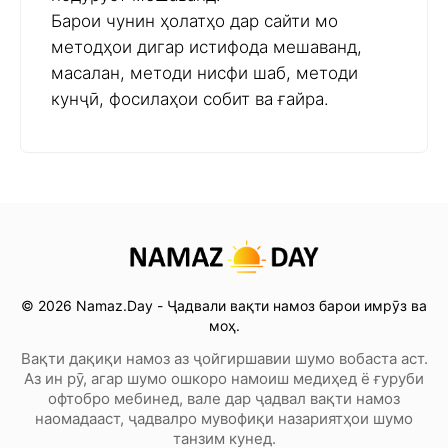
Барои чунин ҳолатҳо дар сайти мо
методҳои дигар истифода мешаванд,
масалан, методи нисфи шаб, методи
кунҷӣ, фосилаҳои собит ва ғайра.
© 2026 Namaz.Day - Ҷадвали вақти намоз барои имрӯз ва
моҳ.
Вақти дақиқи намоз аз ҷойгиршавии шумо вобаста аст.
Аз ин рӯ, агар шумо ошкоро намоиш медиҳед ё ғуруби
офтобро мебинед, вале дар ҷадвал вақти намоз
наомадааст, ҷадвалро мувофиқи назариятҳои шумо
танзим кунед.