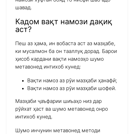
шавад.
Кадом вақт намози дақиқ
аст?
Пеш аз ҳама, ин вобаста аст аз мазҳабе,
ки мусалмон ба он тааллуқ дорад. Барои
ҳисоб кардани вақти намозҳо шумо
метавонед интихоб кунед:
Вақти намоз аз рӯи мазҳаби ҳанафӣ;
Вақти намоз аз рӯи мазҳаби шофеӣ.
Мазҳаби ҷаъфарии шиъаҳо низ дар
рӯйхат ҳаст ва шумо метавонед онро
интихоб кунед.
Шумо инчунин метавонед методи