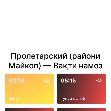
Пролетарский (райони
Майкоп) — Вақти намоз
03:18
05:15
Фаҷр
Тулӯи офтоб