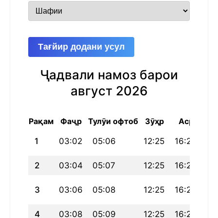
Тағйир додани усул
Ҷадвали намоз барои
август 2026
Рақам
Фаҷр
Тулӯи офтоб
Зӯҳр
Аср
Маг
1
03:02
05:06
12:25
16:25
19
2
03:04
05:07
12:25
16:25
19
3
03:06
05:08
12:25
16:24
19
4
03:08
05:09
12:25
16:24
19