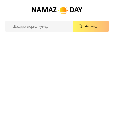
Ҷустуҷӯ