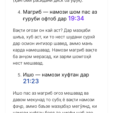
(ҳангоми расидани диск ба уфуқ).
Магриб — намози шом пас аз
19:34
ғуруби офтоб дар
Вақти оғози он кай аст? Дар мазҳаби
шиъа, хуб аст, ки то нест шудани сурхӣ
дар осмон интизор шавед, аммо манъ
карда намешавад. Намози магриб вақте
ба анҷом мерасад, ки заряи шомгоҳӣ
нест мешавад.
Ишо — намози хуфтан дар
21:23
Ишо пас аз магриб оғоз мешавад ва
давом мекунад то субҳ ё вақти намози
фаҷр, аммо баъзе мазҳабҳо мегӯянд, ки
намози хуфтан бояд то нисфи шаб адо