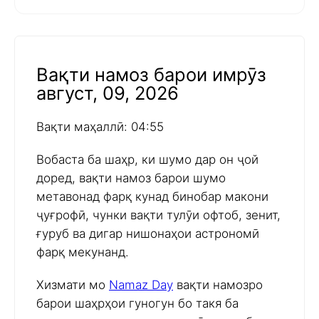
Вақти намоз барои имрӯз
август, 09, 2026
Вақти маҳаллӣ: 04:55
Вобаста ба шаҳр, ки шумо дар он ҷой
доред, вақти намоз барои шумо
метавонад фарқ кунад бинобар макони
ҷуғрофӣ, чунки вақти тулӯи офтоб, зенит,
ғуруб ва дигар нишонаҳои астрономӣ
фарқ мекунанд.
Хизмати мо
Namaz Day
вақти намозро
барои шаҳрҳои гуногун бо такя ба