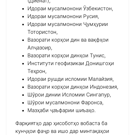
(Диёнат),
Идораи мусалмонони Ӯзбекистон,
Идораи мусалмонони Русия,
Идораи мусалмонони Ҷумҳурии
Тотористон,
Вазорати корҳои дин ва вақфҳои
Алҷазоир,
Вазорати корҳои динҳои Тунис,
Институти геофизикаи Донишгоҳи
Теҳрон,
Идораи рушди исломии Малайзия,
Вазорати корҳои динҳои Индонезия,
Шӯрои динии Исломии Сингапур,
Шӯрои мусалмонони Фаронса,
Мазҳаби ҷаъфарии шиъаҳо.
Фарқиятҳо дар ҳисоботҳо вобаста ба
кунҷҳои фаҷр ва ишо дар минтақаҳои