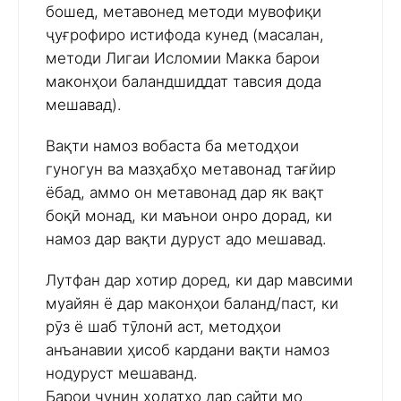
бошед, метавонед методи мувофиқи
ҷуғрофиро истифода кунед (масалан,
методи Лигаи Исломии Макка барои
маконҳои баландшиддат тавсия дода
мешавад).
Вақти намоз вобаста ба методҳои
гуногун ва мазҳабҳо метавонад тағйир
ёбад, аммо он метавонад дар як вақт
боқӣ монад, ки маънои онро дорад, ки
намоз дар вақти дуруст адо мешавад.
Лутфан дар хотир доред, ки дар мавсими
муайян ё дар маконҳои баланд/паст, ки
рӯз ё шаб тӯлонӣ аст, методҳои
анъанавии ҳисоб кардани вақти намоз
нодуруст мешаванд.
Барои чунин ҳолатҳо дар сайти мо