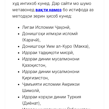
худ интихоб кунед. Дар сайти мо шумо
метавонед
вақти намоз
бо истифода аз
методҳои зерин ҳисоб кунед:
Лигаи Исломии Ҷаҳонӣ,
Донишгоҳи илмҳои исломӣ
(Карачӣ),
Донишгоҳи Умм ал-Куро (Макка),
Идораи тадқиқоти мисрӣ,
Идораи динии мусалмонони
Қазоқистон,
Идораи динии мусалмонони
Қирғизистон,
Ҷамъияти исломии Амрикои
Шимолӣ,
Идораи корҳои динии Туркия
(Диёнат),