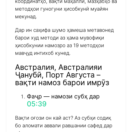
координатҳо, вақти маҳаллӣ, мазҳабҳо ва
методҳои гуногуни ҳисобкунӣ муайян
мекунад.
Дар ин саҳифа шумо ҳамеша метавонед
барои худ методи аз ҳама мувофиқи
ҳисобкунии намозро аз 19 методҳои
мавҷуд интихоб кунед.
Австралия, Австралияи
Ҷанубӣ, Порт Августа –
вақти намоз барои имрӯз
Фаҷр — намози субҳ дар
05:39
Вақти оғози он кай аст? Аз субҳи содиқ
бо аломати аввали равшании сафед дар