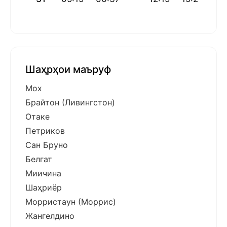
Шаҳрҳои маъруф
Мох
Брайтон (Ливингстон)
Отаке
Петриков
Сан Бруно
Белгат
Миичина
Шаҳриёр
Морристаун (Моррис)
Жангелдино