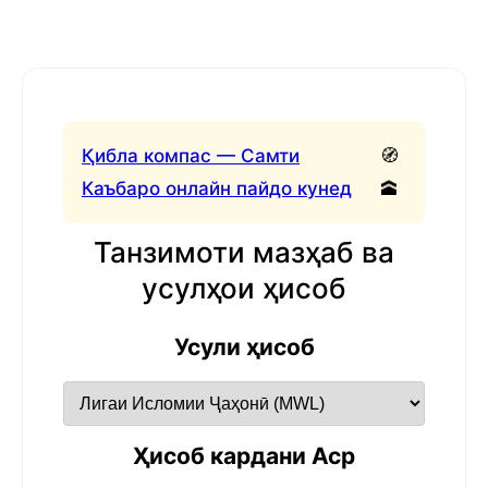
Қибла компас — Самти
🧭
Каъбаро онлайн пайдо кунед
🕋
Танзимоти мазҳаб ва
усулҳои ҳисоб
Усули ҳисоб
Ҳисоб кардани Аср