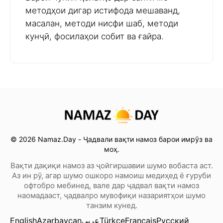
методҳои дигар истифода мешаванд,
масалан, методи нисфи шаб, методи
кунҷӣ, фосилаҳои собит ва ғайра.
© 2026 Namaz.Day - Ҷадвали вақти намоз барои имрӯз ва
моҳ.
Вақти дақиқи намоз аз ҷойгиршавии шумо вобаста аст.
Аз ин рӯ, агар шумо ошкоро намоиш медиҳед ё ғуруби
офтобро мебинед, вале дар ҷадвал вақти намоз
наомадааст, ҷадвалро мувофиқи назариятҳои шумо
танзим кунед.
English
Azərbaycan
عربي
Türkçe
Français
Русский