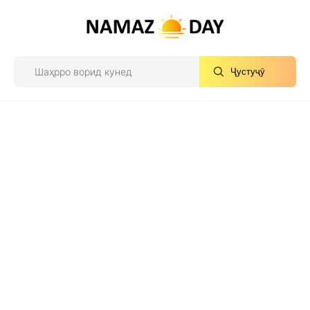
Ҷустуҷӯ