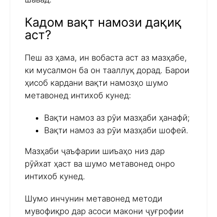
Кадом вақт намози дақиқ
аст?
Пеш аз ҳама, ин вобаста аст аз мазҳабе,
ки мусалмон ба он тааллуқ дорад. Барои
ҳисоб кардани вақти намозҳо шумо
метавонед интихоб кунед:
Вақти намоз аз рӯи мазҳаби ҳанафӣ;
Вақти намоз аз рӯи мазҳаби шофеӣ.
Мазҳаби ҷаъфарии шиъаҳо низ дар
рӯйхат ҳаст ва шумо метавонед онро
интихоб кунед.
Шумо инчунин метавонед методи
мувофиқро дар асоси макони ҷуғрофии