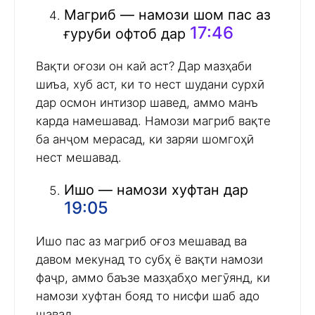
Магриб — намози шом пас аз
17:46
ғуруби офтоб дар
Вақти оғози он кай аст? Дар мазҳаби
шиъа, хуб аст, ки то нест шудани сурхӣ
дар осмон интизор шавед, аммо манъ
карда намешавад. Намози магриб вақте
ба анҷом мерасад, ки заряи шомгоҳӣ
нест мешавад.
Ишо — намози хуфтан дар
19:05
Ишо пас аз магриб оғоз мешавад ва
давом мекунад то субҳ ё вақти намози
фаҷр, аммо баъзе мазҳабҳо мегӯянд, ки
намози хуфтан бояд то нисфи шаб адо
шавад.