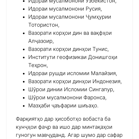
Идораи мусалмонони Ӯзбекистон,
Идораи мусалмонони Русия,
Идораи мусалмонони Ҷумҳурии
Тотористон,
Вазорати корҳои дин ва вақфҳои
Алҷазоир,
Вазорати корҳои динҳои Тунис,
Институти геофизикаи Донишгоҳи
Теҳрон,
Идораи рушди исломии Малайзия,
Вазорати корҳои динҳои Индонезия,
Шӯрои динии Исломии Сингапур,
Шӯрои мусалмонони Фаронса,
Мазҳаби ҷаъфарии шиъаҳо.
Фарқиятҳо дар ҳисоботҳо вобаста ба
кунҷҳои фаҷр ва ишо дар минтақаҳои
гуногун мавҷуданд. Агар шумо дар сафар