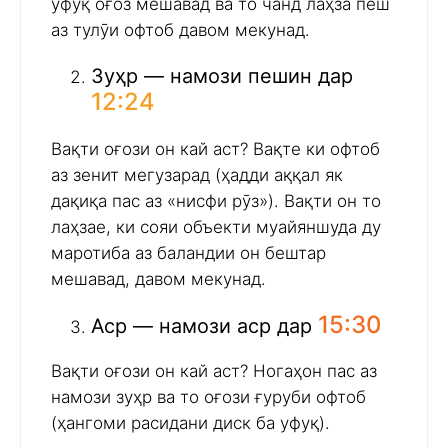
уфуқ оғоз мешавад ва то чанд лаҳза пеш
аз тулӯи офтоб давом мекунад.
Зуҳр — намози пешин дар
12:24
Вақти оғози он кай аст? Вақте ки офтоб
аз зенит мегузарад (ҳадди аққал як
дақиқа пас аз «нисфи рӯз»). Вақти он то
лаҳзае, ки сояи объекти муайяншуда ду
маротиба аз баландии он бештар
мешавад, давом мекунад.
15:30
Аср — намози аср дар
Вақти оғози он кай аст? Ногаҳон пас аз
намози зуҳр ва то оғози ғуруби офтоб
(ҳангоми расидани диск ба уфуқ).