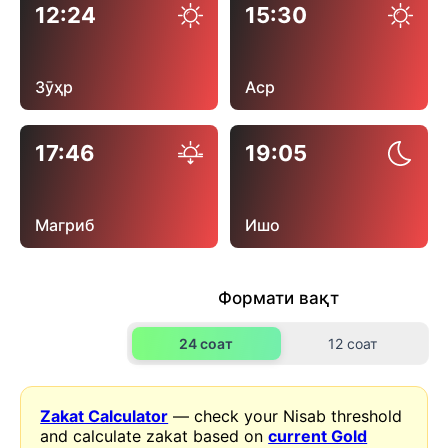
12:24
15:30
Зӯҳр
Аср
17:46
19:05
Магриб
Ишо
Формати вақт
24 соат
12 соат
Zakat Calculator
— check your Nisab threshold
and calculate zakat based on
current Gold