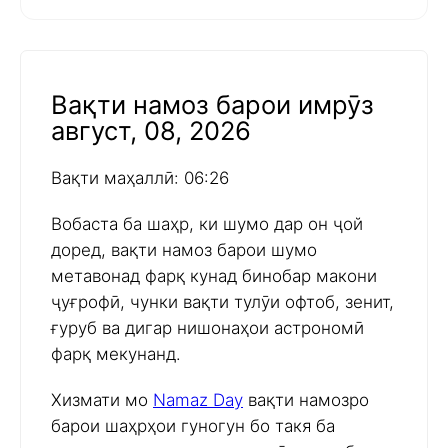
Вақти намоз барои имрӯз
август, 08, 2026
Вақти маҳаллӣ: 06:26
Вобаста ба шаҳр, ки шумо дар он ҷой
доред, вақти намоз барои шумо
метавонад фарқ кунад бинобар макони
ҷуғрофӣ, чунки вақти тулӯи офтоб, зенит,
ғуруб ва дигар нишонаҳои астрономӣ
фарқ мекунанд.
Хизмати мо
Namaz Day
вақти намозро
барои шаҳрҳои гуногун бо такя ба