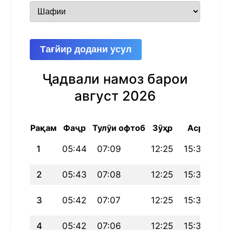
Тағйир додани усул
Ҷадвали намоз барои
август 2026
Рақам
Фаҷр
Тулӯи офтоб
Зӯҳр
Аср
Маг
1
05:44
07:09
12:25
15:31
17:
2
05:43
07:08
12:25
15:31
17
3
05:42
07:07
12:25
15:31
17
4
05:42
07:06
12:25
15:31
17