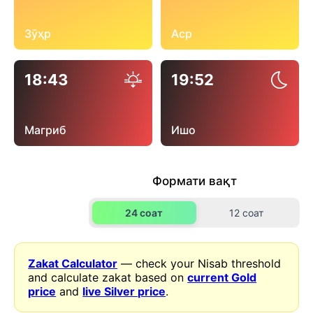
Зӯҳр
Аср
18:43
19:52
Магриб
Ишо
Формати вақт
24 соат
12 соат
Zakat Calculator
— check your Nisab threshold
and calculate zakat based on
current Gold
price
and
live Silver price
.