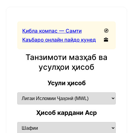
Қибла компас — Самти
🧭
Каъбаро онлайн пайдо кунед
🕋
Танзимоти мазҳаб ва
усулҳои ҳисоб
Усули ҳисоб
Ҳисоб кардани Аср