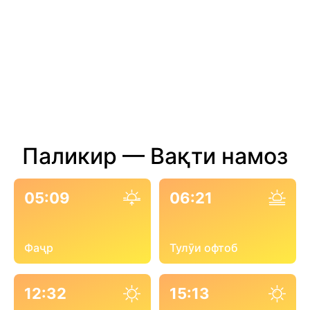
Паликир — Вақти намоз
05:09
06:21
Фаҷр
Тулӯи офтоб
12:32
15:13