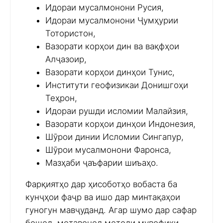
Идораи мусалмонони Русия,
Идораи мусалмонони Ҷумҳурии
Тотористон,
Вазорати корҳои дин ва вақфҳои
Алҷазоир,
Вазорати корҳои динҳои Тунис,
Институти геофизикаи Донишгоҳи
Теҳрон,
Идораи рушди исломии Малайзия,
Вазорати корҳои динҳои Индонезия,
Шӯрои динии Исломии Сингапур,
Шӯрои мусалмонони Фаронса,
Мазҳаби ҷаъфарии шиъаҳо.
Фарқиятҳо дар ҳисоботҳо вобаста ба
кунҷҳои фаҷр ва ишо дар минтақаҳои
гуногун мавҷуданд. Агар шумо дар сафар