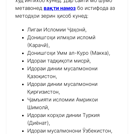
худ интихоб кунед. Дар сайти мо шумо
метавонед
вақти намоз
бо истифода аз
методҳои зерин ҳисоб кунед:
Лигаи Исломии Ҷаҳонӣ,
Донишгоҳи илмҳои исломӣ
(Карачӣ),
Донишгоҳи Умм ал-Куро (Макка),
Идораи тадқиқоти мисрӣ,
Идораи динии мусалмонони
Қазоқистон,
Идораи динии мусалмонони
Қирғизистон,
Ҷамъияти исломии Амрикои
Шимолӣ,
Идораи корҳои динии Туркия
(Диёнат),
Идораи мусалмонони Ӯзбекистон,