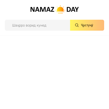
Ҷустуҷӯ