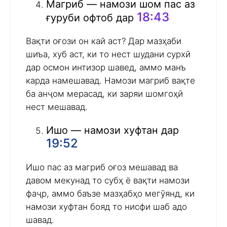
Магриб — намози шом пас аз
18:43
ғуруби офтоб дар
Вақти оғози он кай аст? Дар мазҳаби
шиъа, хуб аст, ки то нест шудани сурхӣ
дар осмон интизор шавед, аммо манъ
карда намешавад. Намози магриб вақте
ба анҷом мерасад, ки заряи шомгоҳӣ
нест мешавад.
Ишо — намози хуфтан дар
19:52
Ишо пас аз магриб оғоз мешавад ва
давом мекунад то субҳ ё вақти намози
фаҷр, аммо баъзе мазҳабҳо мегӯянд, ки
намози хуфтан бояд то нисфи шаб адо
шавад.