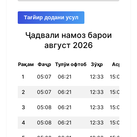
Тағйир додани усул
Ҷадвали намоз барои
август 2026
Рақам
Фаҷр
Тулӯи офтоб
Зӯҳр
Аср
Маг
1
05:07
06:21
12:33
15:06
18
2
05:07
06:21
12:33
15:07
18
3
05:08
06:21
12:33
15:07
18
4
05:08
06:21
12:33
15:08
18