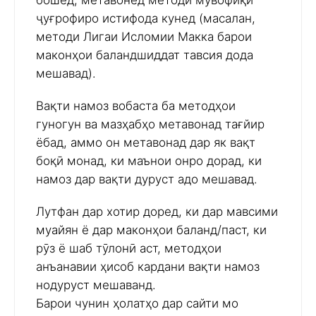
бошед, метавонед методи мувофиқи
ҷуғрофиро истифода кунед (масалан,
методи Лигаи Исломии Макка барои
маконҳои баландшиддат тавсия дода
мешавад).
Вақти намоз вобаста ба методҳои
гуногун ва мазҳабҳо метавонад тағйир
ёбад, аммо он метавонад дар як вақт
боқӣ монад, ки маънои онро дорад, ки
намоз дар вақти дуруст адо мешавад.
Лутфан дар хотир доред, ки дар мавсими
муайян ё дар маконҳои баланд/паст, ки
рӯз ё шаб тӯлонӣ аст, методҳои
анъанавии ҳисоб кардани вақти намоз
нодуруст мешаванд.
Барои чунин ҳолатҳо дар сайти мо