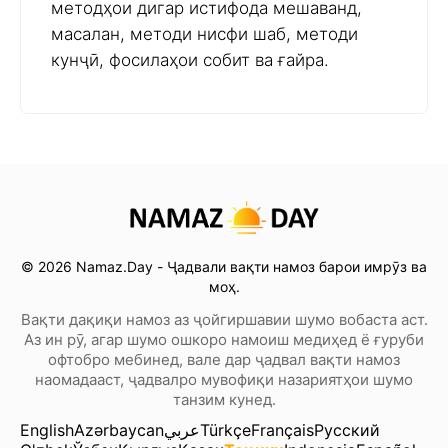
методҳои дигар истифода мешаванд,
масалан, методи нисфи шаб, методи
кунҷӣ, фосилаҳои собит ва ғайра.
© 2026 Namaz.Day - Ҷадвали вақти намоз барои имрӯз ва
моҳ.
Вақти дақиқи намоз аз ҷойгиршавии шумо вобаста аст.
Аз ин рӯ, агар шумо ошкоро намоиш медиҳед ё ғуруби
офтобро мебинед, вале дар ҷадвал вақти намоз
наомадааст, ҷадвалро мувофиқи назариятҳои шумо
танзим кунед.
English
Azərbaycan
عربي
Türkçe
Français
Русский