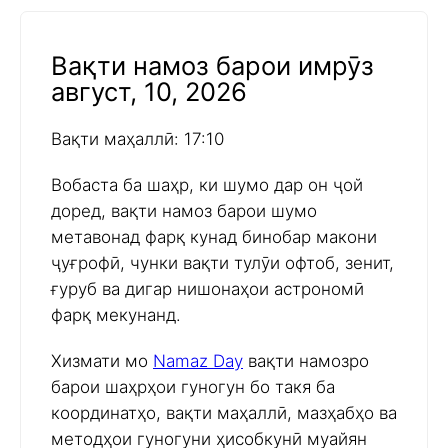
Вақти намоз барои имрӯз
август, 10, 2026
Вақти маҳаллӣ: 17:10
Вобаста ба шаҳр, ки шумо дар он ҷой
доред, вақти намоз барои шумо
метавонад фарқ кунад бинобар макони
ҷуғрофӣ, чунки вақти тулӯи офтоб, зенит,
ғуруб ва дигар нишонаҳои астрономӣ
фарқ мекунанд.
Хизмати мо
Namaz Day
вақти намозро
барои шаҳрҳои гуногун бо такя ба
координатҳо, вақти маҳаллӣ, мазҳабҳо ва
методҳои гуногуни ҳисобкунӣ муайян