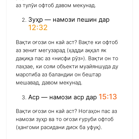
аз тулӯи офтоб давом мекунад.
Зуҳр — намози пешин дар
12:32
Вақти оғози он кай аст? Вақте ки офтоб
аз зенит мегузарад (ҳадди аққал як
дақиқа пас аз «нисфи рӯз»). Вақти он то
лаҳзае, ки сояи объекти муайяншуда ду
маротиба аз баландии он бештар
мешавад, давом мекунад.
15:13
Аср — намози аср дар
Вақти оғози он кай аст? Ногаҳон пас аз
намози зуҳр ва то оғози ғуруби офтоб
(ҳангоми расидани диск ба уфуқ).