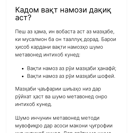
Кадом вақт намози дақиқ
аст?
Пеш аз ҳама, ин вобаста аст аз мазҳабе,
ки мусалмон ба он тааллуқ дорад. Барои
ҳисоб кардани вақти намозҳо шумо
метавонед интихоб кунед:
Вақти намоз аз рӯи мазҳаби ҳанафӣ;
Вақти намоз аз рӯи мазҳаби шофеӣ.
Мазҳаби ҷаъфарии шиъаҳо низ дар
рӯйхат ҳаст ва шумо метавонед онро
интихоб кунед.
Шумо инчунин метавонед методи
мувофиқро дар асоси макони ҷуғрофии