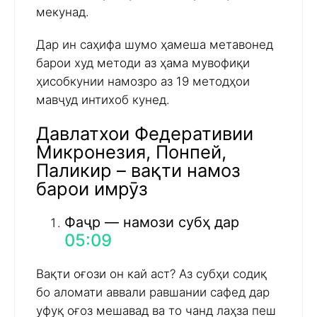
мекунад.
Дар ин саҳифа шумо ҳамеша метавонед
барои худ методи аз ҳама мувофиқи
ҳисобкунии намозро аз 19 методҳои
мавҷуд интихоб кунед.
Давлатхои Федеративии
Микронезия, Понпей,
Паликир – вақти намоз
барои имрӯз
Фаҷр — намози субҳ дар
05:09
Вақти оғози он кай аст? Аз субҳи содиқ
бо аломати аввали равшании сафед дар
уфуқ оғоз мешавад ва то чанд лаҳза пеш