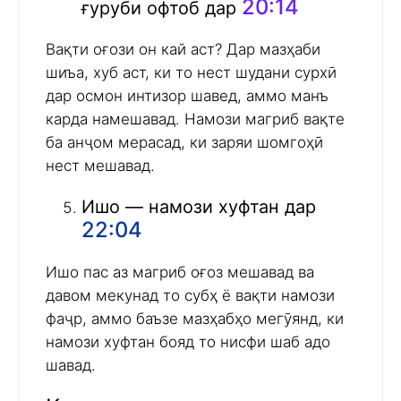
20:14
ғуруби офтоб дар
Вақти оғози он кай аст? Дар мазҳаби
шиъа, хуб аст, ки то нест шудани сурхӣ
дар осмон интизор шавед, аммо манъ
карда намешавад. Намози магриб вақте
ба анҷом мерасад, ки заряи шомгоҳӣ
нест мешавад.
Ишо — намози хуфтан дар
22:04
Ишо пас аз магриб оғоз мешавад ва
давом мекунад то субҳ ё вақти намози
фаҷр, аммо баъзе мазҳабҳо мегӯянд, ки
намози хуфтан бояд то нисфи шаб адо
шавад.