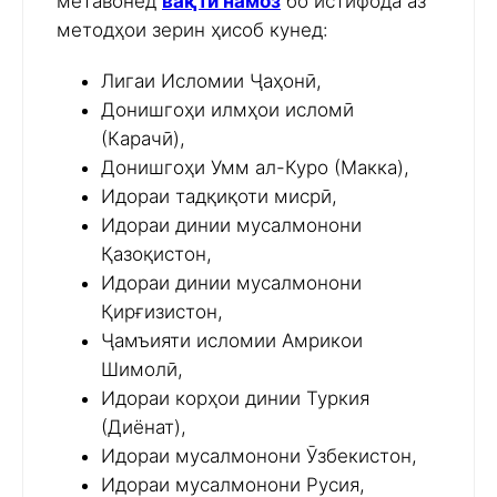
метавонед
вақти намоз
бо истифода аз
методҳои зерин ҳисоб кунед:
Лигаи Исломии Ҷаҳонӣ,
Донишгоҳи илмҳои исломӣ
(Карачӣ),
Донишгоҳи Умм ал-Куро (Макка),
Идораи тадқиқоти мисрӣ,
Идораи динии мусалмонони
Қазоқистон,
Идораи динии мусалмонони
Қирғизистон,
Ҷамъияти исломии Амрикои
Шимолӣ,
Идораи корҳои динии Туркия
(Диёнат),
Идораи мусалмонони Ӯзбекистон,
Идораи мусалмонони Русия,