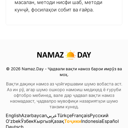
масалан, методи нисфи шаб, методи
кунҷӣ, фосилаҳои собит ва ғайра.
© 2026 Namaz.Day - Ҷадвали вақти намоз барои имрӯз ва
моҳ.
Вақти дақиқи намоз аз ҷойгиршавии шумо вобаста аст.
Аз ин рӯ, агар шумо ошкоро намоиш медиҳед ё ғуруби
офтобро мебинед, вале дар ҷадвал вақти намоз
наомадааст, ҷадвалро мувофиқи назариятҳои шумо
танзим кунед.
English
Azərbaycan
عربي
Türkçe
Français
Русский
O'zbek
Ўзбек
Кыргыз
Қазақ
Тоҷики
Indonesia
Español
Deutsch