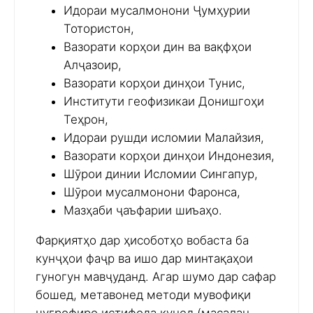
Идораи мусалмонони Ҷумҳурии
Тотористон,
Вазорати корҳои дин ва вақфҳои
Алҷазоир,
Вазорати корҳои динҳои Тунис,
Институти геофизикаи Донишгоҳи
Теҳрон,
Идораи рушди исломии Малайзия,
Вазорати корҳои динҳои Индонезия,
Шӯрои динии Исломии Сингапур,
Шӯрои мусалмонони Фаронса,
Мазҳаби ҷаъфарии шиъаҳо.
Фарқиятҳо дар ҳисоботҳо вобаста ба
кунҷҳои фаҷр ва ишо дар минтақаҳои
гуногун мавҷуданд. Агар шумо дар сафар
бошед, метавонед методи мувофиқи