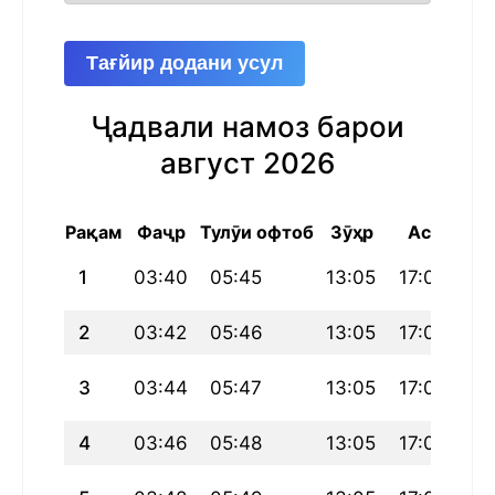
Тағйир додани усул
Ҷадвали намоз барои
август 2026
Рақам
Фаҷр
Тулӯи офтоб
Зӯҳр
Аср
Ма
1
03:40
05:45
13:05
17:05
20
2
03:42
05:46
13:05
17:05
20
3
03:44
05:47
13:05
17:04
20
4
03:46
05:48
13:05
17:04
20