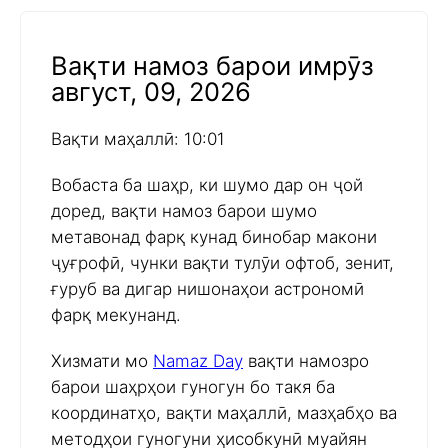
Вақти намоз барои имрӯз
август, 09, 2026
Вақти маҳаллӣ: 10:01
Вобаста ба шаҳр, ки шумо дар он ҷой
доред, вақти намоз барои шумо
метавонад фарқ кунад бинобар макони
ҷуғрофӣ, чунки вақти тулӯи офтоб, зенит,
ғуруб ва дигар нишонаҳои астрономӣ
фарқ мекунанд.
Хизмати мо
Namaz Day
вақти намозро
барои шаҳрҳои гуногун бо такя ба
координатҳо, вақти маҳаллӣ, мазҳабҳо ва
методҳои гуногуни ҳисобкунӣ муайян