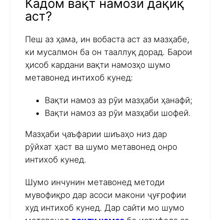
Кадом вақт намози дақиқ
аст?
Пеш аз ҳама, ин вобаста аст аз мазҳабе,
ки мусалмон ба он тааллуқ дорад. Барои
ҳисоб кардани вақти намозҳо шумо
метавонед интихоб кунед:
Вақти намоз аз рӯи мазҳаби ҳанафӣ;
Вақти намоз аз рӯи мазҳаби шофеӣ.
Мазҳаби ҷаъфарии шиъаҳо низ дар
рӯйхат ҳаст ва шумо метавонед онро
интихоб кунед.
Шумо инчунин метавонед методи
мувофиқро дар асоси макони ҷуғрофии
худ интихоб кунед. Дар сайти мо шумо