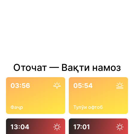
Оточат — Вақти намоз
03:56
05:54
Фаҷр
Тулӯи офтоб
13:04
17:01