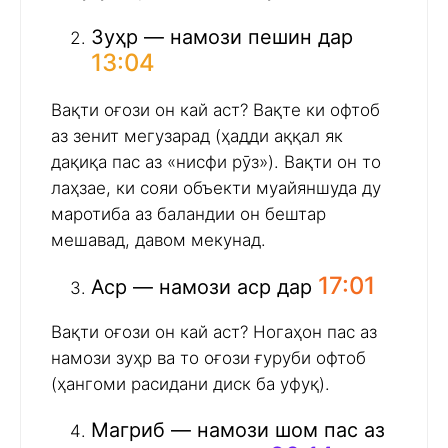
Зуҳр — намози пешин дар
13:04
Вақти оғози он кай аст? Вақте ки офтоб
аз зенит мегузарад (ҳадди аққал як
дақиқа пас аз «нисфи рӯз»). Вақти он то
лаҳзае, ки сояи объекти муайяншуда ду
маротиба аз баландии он бештар
мешавад, давом мекунад.
17:01
Аср — намози аср дар
Вақти оғози он кай аст? Ногаҳон пас аз
намози зуҳр ва то оғози ғуруби офтоб
(ҳангоми расидани диск ба уфуқ).
Магриб — намози шом пас аз