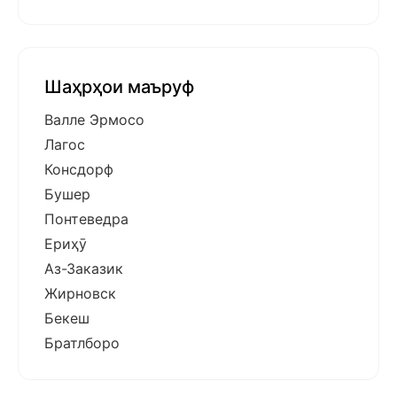
Шаҳрҳои маъруф
Валле Эрмосо
Лагос
Консдорф
Бушер
Понтеведра
Ериҳӯ
Аз-Заказик
Жирновск
Бекеш
Братлборо