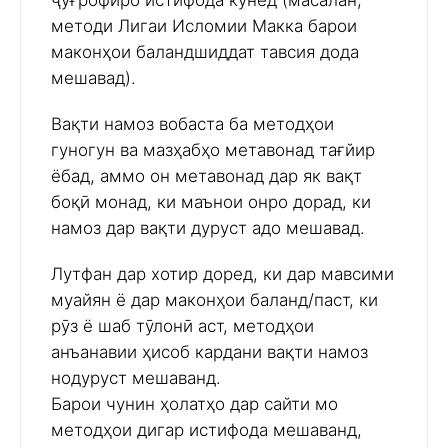
ҷуғрофиро истифода кунед (масалан,
методи Лигаи Исломии Макка барои
маконҳои баландшиддат тавсия дода
мешавад).
Вақти намоз вобаста ба методҳои
гуногун ва мазҳабҳо метавонад тағйир
ёбад, аммо он метавонад дар як вақт
боқӣ монад, ки маънои онро дорад, ки
намоз дар вақти дуруст адо мешавад.
Лутфан дар хотир доред, ки дар мавсими
муайян ё дар маконҳои баланд/паст, ки
рӯз ё шаб тӯлонӣ аст, методҳои
анъанавии ҳисоб кардани вақти намоз
нодуруст мешаванд.
Барои чунин ҳолатҳо дар сайти мо
методҳои дигар истифода мешаванд,