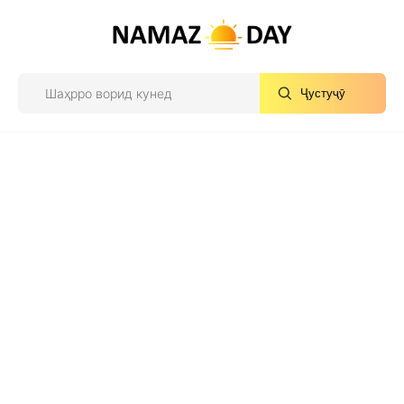
Ҷустуҷӯ