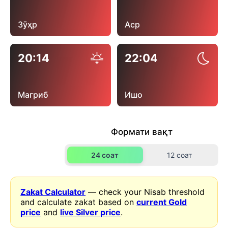
Зӯҳр
Аср
20:14
22:04
Магриб
Ишо
Формати вақт
24 соат
12 соат
Zakat Calculator
— check your Nisab threshold
and calculate zakat based on
current Gold
price
and
live Silver price
.