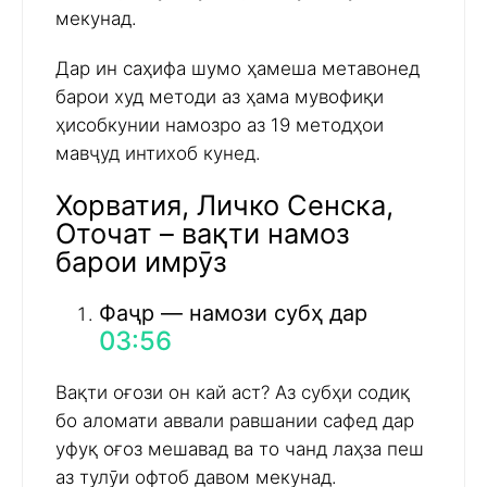
мекунад.
Дар ин саҳифа шумо ҳамеша метавонед
барои худ методи аз ҳама мувофиқи
ҳисобкунии намозро аз 19 методҳои
мавҷуд интихоб кунед.
Хорватия, Личко Сенска,
Оточат – вақти намоз
барои имрӯз
Фаҷр — намози субҳ дар
03:56
Вақти оғози он кай аст? Аз субҳи содиқ
бо аломати аввали равшании сафед дар
уфуқ оғоз мешавад ва то чанд лаҳза пеш
аз тулӯи офтоб давом мекунад.