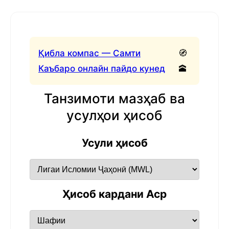
Қибла компас — Самти
🧭
Каъбаро онлайн пайдо кунед
🕋
Танзимоти мазҳаб ва
усулҳои ҳисоб
Усули ҳисоб
Ҳисоб кардани Аср