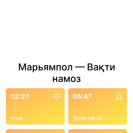
Марьямпол — Вақти
намоз
02:27
05:47
Фаҷр
Тулӯи офтоб