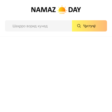
Ҷустуҷӯ