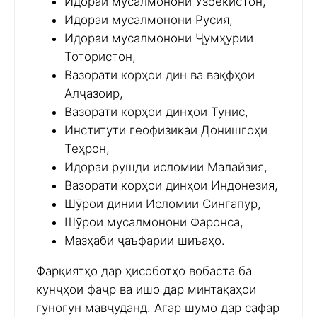
Идораи мусалмонони Ӯзбекистон,
Идораи мусалмонони Русия,
Идораи мусалмонони Ҷумҳурии
Тотористон,
Вазорати корҳои дин ва вақфҳои
Алҷазоир,
Вазорати корҳои динҳои Тунис,
Институти геофизикаи Донишгоҳи
Теҳрон,
Идораи рушди исломии Малайзия,
Вазорати корҳои динҳои Индонезия,
Шӯрои динии Исломии Сингапур,
Шӯрои мусалмонони Фаронса,
Мазҳаби ҷаъфарии шиъаҳо.
Фарқиятҳо дар ҳисоботҳо вобаста ба
кунҷҳои фаҷр ва ишо дар минтақаҳои
гуногун мавҷуданд. Агар шумо дар сафар