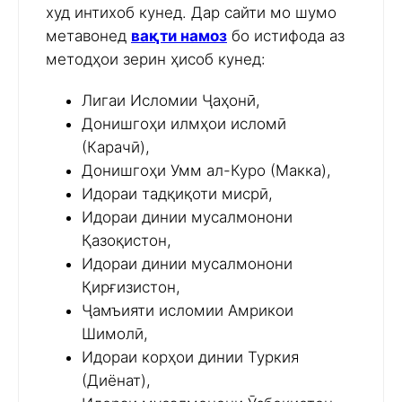
худ интихоб кунед. Дар сайти мо шумо
метавонед
вақти намоз
бо истифода аз
методҳои зерин ҳисоб кунед:
Лигаи Исломии Ҷаҳонӣ,
Донишгоҳи илмҳои исломӣ
(Карачӣ),
Донишгоҳи Умм ал-Куро (Макка),
Идораи тадқиқоти мисрӣ,
Идораи динии мусалмонони
Қазоқистон,
Идораи динии мусалмонони
Қирғизистон,
Ҷамъияти исломии Амрикои
Шимолӣ,
Идораи корҳои динии Туркия
(Диёнат),