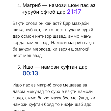
Магриб — намози шом пас аз
21:17
ғуруби офтоб дар
Вақти оғози он кай аст? Дар мазҳаби
шиъа, хуб аст, ки то нест шудани сурхӣ
дар осмон интизор шавед, аммо манъ
карда намешавад. Намози магриб вақте
ба анҷом мерасад, ки заряи шомгоҳӣ
нест мешавад.
Ишо — намози хуфтан дар
00:13
Ишо пас аз магриб оғоз мешавад ва
давом мекунад то субҳ ё вақти намози
фаҷр, аммо баъзе мазҳабҳо мегӯянд, ки
намози хуфтан бояд то нисфи шаб адо
шавад.