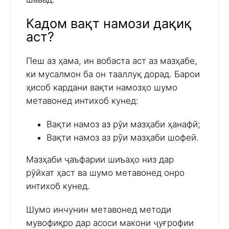
Кадом вақт намози дақиқ
аст?
Пеш аз ҳама, ин вобаста аст аз мазҳабе,
ки мусалмон ба он тааллуқ дорад. Барои
ҳисоб кардани вақти намозҳо шумо
метавонед интихоб кунед:
Вақти намоз аз рӯи мазҳаби ҳанафӣ;
Вақти намоз аз рӯи мазҳаби шофеӣ.
Мазҳаби ҷаъфарии шиъаҳо низ дар
рӯйхат ҳаст ва шумо метавонед онро
интихоб кунед.
Шумо инчунин метавонед методи
мувофиқро дар асоси макони ҷуғрофии