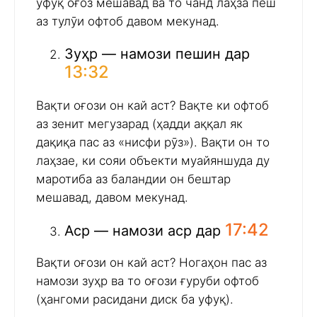
уфуқ оғоз мешавад ва то чанд лаҳза пеш
аз тулӯи офтоб давом мекунад.
Зуҳр — намози пешин дар
13:32
Вақти оғози он кай аст? Вақте ки офтоб
аз зенит мегузарад (ҳадди аққал як
дақиқа пас аз «нисфи рӯз»). Вақти он то
лаҳзае, ки сояи объекти муайяншуда ду
маротиба аз баландии он бештар
мешавад, давом мекунад.
17:42
Аср — намози аср дар
Вақти оғози он кай аст? Ногаҳон пас аз
намози зуҳр ва то оғози ғуруби офтоб
(ҳангоми расидани диск ба уфуқ).