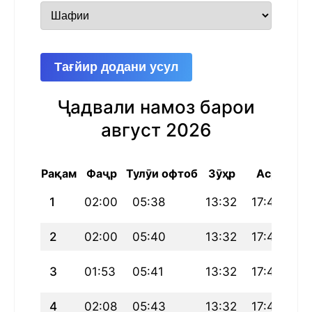
Тағйир додани усул
Ҷадвали намоз барои
август 2026
Рақам
Фаҷр
Тулӯи офтоб
Зӯҳр
Аср
Ма
1
02:00
05:38
13:32
17:46
21
2
02:00
05:40
13:32
17:45
21
3
01:53
05:41
13:32
17:44
21
4
02:08
05:43
13:32
17:43
21