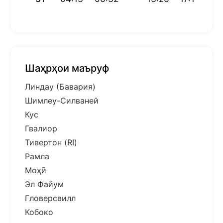
Шаҳрҳои маъруф
Линдау (Бавария)
Шимлеу-Силваней
Кус
Гвалиор
Тивертон (RI)
Рамла
Моҳӣ
Эл Файум
Гловерсвилл
Кобоко