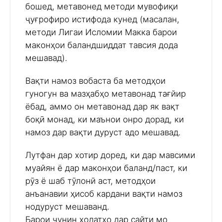
бошед, метавонед методи мувофиқи
ҷуғрофиро истифода кунед (масалан,
методи Лигаи Исломии Макка барои
маконҳои баландшиддат тавсия дода
мешавад).
Вақти намоз вобаста ба методҳои
гуногун ва мазҳабҳо метавонад тағйир
ёбад, аммо он метавонад дар як вақт
боқӣ монад, ки маънои онро дорад, ки
намоз дар вақти дуруст адо мешавад.
Лутфан дар хотир доред, ки дар мавсими
муайян ё дар маконҳои баланд/паст, ки
рӯз ё шаб тӯлонӣ аст, методҳои
анъанавии ҳисоб кардани вақти намоз
нодуруст мешаванд.
Барои чунин ҳолатҳо дар сайти мо