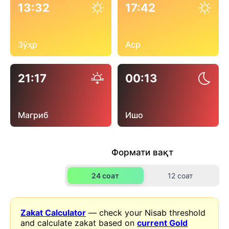
13:32
17:42
Зӯҳр
Аср
21:17
00:13
Магриб
Ишо
Формати вақт
24 соат
12 соат
Zakat Calculator
— check your Nisab threshold
and calculate zakat based on
current Gold