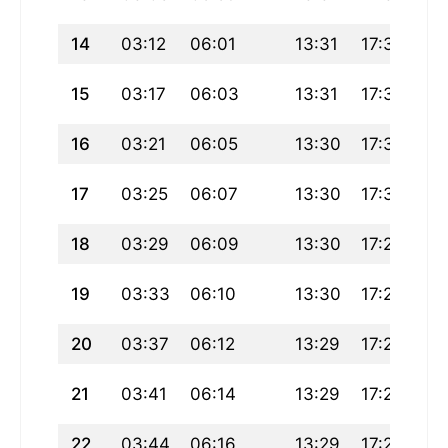
14
03:12
06:01
13:31
17:33
21
15
03:17
06:03
13:31
17:32
20
16
03:21
06:05
13:30
17:31
20
17
03:25
06:07
13:30
17:30
20
18
03:29
06:09
13:30
17:28
20
19
03:33
06:10
13:30
17:27
20
20
03:37
06:12
13:29
17:26
20
21
03:41
06:14
13:29
17:25
20
22
03:44
06:16
13:29
17:23
20