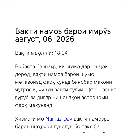
Вақти намоз барои имрӯз
август, 06, 2026
Вақти маҳаллӣ: 18:04
Вобаста ба шаҳр, ки шумо дар он ҷой
доред, вақти намоз барои шумо
метавонад фарқ кунад бинобар макони
ҷуғрофӣ, чунки вақти тулӯи офтоб, зенит,
ғуруб ва дигар нишонаҳои астрономӣ
фарқ мекунанд.
Хизмати мо
Namaz Day
вақти намозро
барои шаҳрҳои гуногун бо такя ба