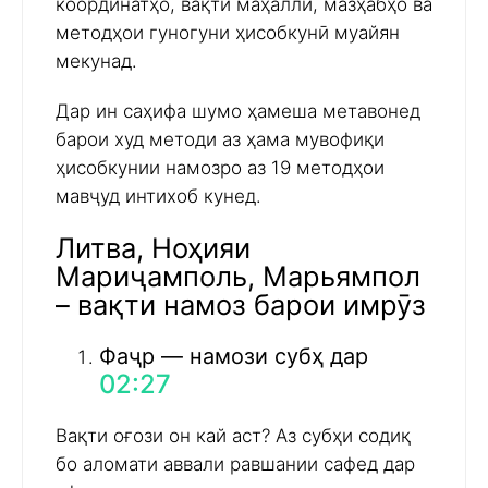
координатҳо, вақти маҳаллӣ, мазҳабҳо ва
методҳои гуногуни ҳисобкунӣ муайян
мекунад.
Дар ин саҳифа шумо ҳамеша метавонед
барои худ методи аз ҳама мувофиқи
ҳисобкунии намозро аз 19 методҳои
мавҷуд интихоб кунед.
Литва, Ноҳияи
Мариҷамполь, Марьямпол
– вақти намоз барои имрӯз
Фаҷр — намози субҳ дар
02:27
Вақти оғози он кай аст? Аз субҳи содиқ
бо аломати аввали равшании сафед дар