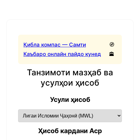
Қибла компас — Самти
🧭
Каъбаро онлайн пайдо кунед
🕋
Танзимоти мазҳаб ва
усулҳои ҳисоб
Усули ҳисоб
Ҳисоб кардани Аср