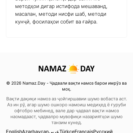
методҳои дигар истифода мешаванд,
масалан, методи нисфи шаб, методи
кунҷӣ, фосилаҳои собит ва ғайра.
© 2026 Namaz.Day - Ҷадвали вақти намоз барои имрӯз ва
моҳ.
Вақти дақиқи намоз аз ҷойгиршавии шумо вобаста аст.
Аз ин рӯ, агар шумо ошкоро намоиш медиҳед ё ғуруби
офтобро мебинед, вале дар ҷадвал вақти намоз
наомадааст, ҷадвалро мувофиқи назариятҳои шумо
танзим кунед.
English
Azərbaycan
عربي
Türkçe
Français
Русский