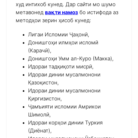
худ интихоб кунед. Дар сайти мо шумо
метавонед
вақти намоз
бо истифода аз
методҳои зерин ҳисоб кунед:
Лигаи Исломии Ҷаҳонӣ,
Донишгоҳи илмҳои исломӣ
(Карачӣ),
Донишгоҳи Умм ал-Куро (Макка),
Идораи тадқиқоти мисрӣ,
Идораи динии мусалмонони
Қазоқистон,
Идораи динии мусалмонони
Қирғизистон,
Ҷамъияти исломии Амрикои
Шимолӣ,
Идораи корҳои динии Туркия
(Диёнат),