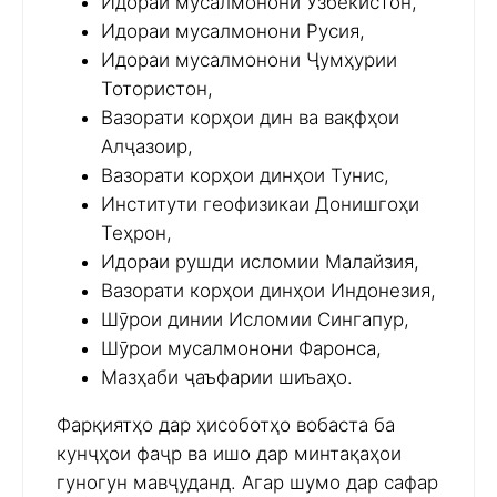
Идораи мусалмонони Ӯзбекистон,
Идораи мусалмонони Русия,
Идораи мусалмонони Ҷумҳурии
Тотористон,
Вазорати корҳои дин ва вақфҳои
Алҷазоир,
Вазорати корҳои динҳои Тунис,
Институти геофизикаи Донишгоҳи
Теҳрон,
Идораи рушди исломии Малайзия,
Вазорати корҳои динҳои Индонезия,
Шӯрои динии Исломии Сингапур,
Шӯрои мусалмонони Фаронса,
Мазҳаби ҷаъфарии шиъаҳо.
Фарқиятҳо дар ҳисоботҳо вобаста ба
кунҷҳои фаҷр ва ишо дар минтақаҳои
гуногун мавҷуданд. Агар шумо дар сафар