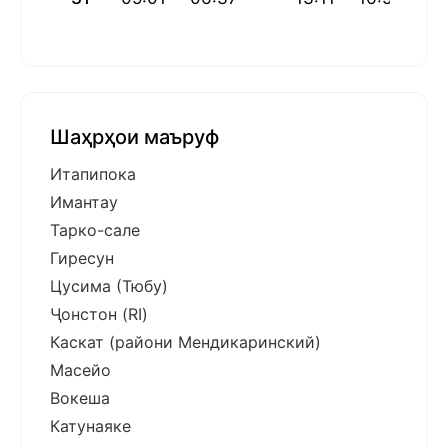
Шаҳрҳои маъруф
Итапипока
Имантау
Тарко-сале
Гиресун
Цусима (Тюбу)
Ҷонстон (RI)
Каскат (райони Мендикаринский)
Масейо
Вокеша
Катунаяке