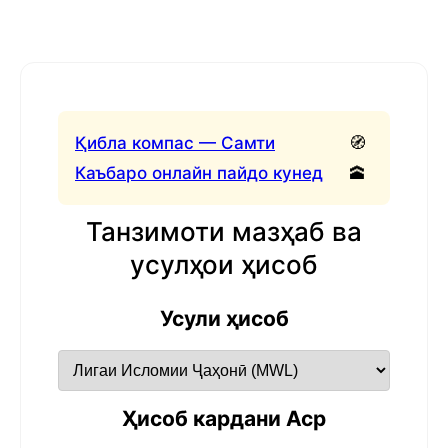
Қибла компас — Самти
🧭
Каъбаро онлайн пайдо кунед
🕋
Танзимоти мазҳаб ва
усулҳои ҳисоб
Усули ҳисоб
Ҳисоб кардани Аср