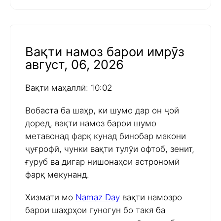
Вақти намоз барои имрӯз
август, 06, 2026
Вақти маҳаллӣ: 10:02
Вобаста ба шаҳр, ки шумо дар он ҷой
доред, вақти намоз барои шумо
метавонад фарқ кунад бинобар макони
ҷуғрофӣ, чунки вақти тулӯи офтоб, зенит,
ғуруб ва дигар нишонаҳои астрономӣ
фарқ мекунанд.
Хизмати мо
Namaz Day
вақти намозро
барои шаҳрҳои гуногун бо такя ба