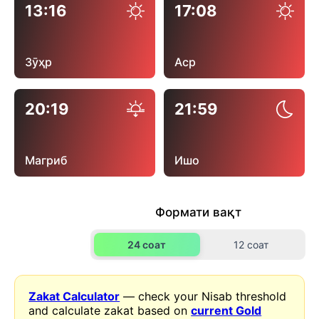
13:16
17:08
Зӯҳр
Аср
20:19
21:59
Магриб
Ишо
Формати вақт
24 соат
12 соат
Zakat Calculator
— check your Nisab threshold
and calculate zakat based on
current Gold