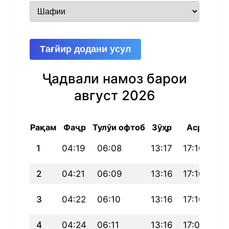
Тағйир додани усул
Ҷадвали намоз барои
август 2026
Рақам
Фаҷр
Тулӯи офтоб
Зӯҳр
Аср
Маг
1
04:19
06:08
13:17
17:10
20
2
04:21
06:09
13:16
17:10
20
3
04:22
06:10
13:16
17:10
20
4
04:24
06:11
13:16
17:09
20