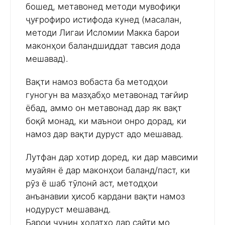
бошед, метавонед методи мувофиқи
ҷуғрофиро истифода кунед (масалан,
методи Лигаи Исломии Макка барои
маконҳои баландшиддат тавсия дода
мешавад).
Вақти намоз вобаста ба методҳои
гуногун ва мазҳабҳо метавонад тағйир
ёбад, аммо он метавонад дар як вақт
боқӣ монад, ки маънои онро дорад, ки
намоз дар вақти дуруст адо мешавад.
Лутфан дар хотир доред, ки дар мавсими
муайян ё дар маконҳои баланд/паст, ки
рӯз ё шаб тӯлонӣ аст, методҳои
анъанавии ҳисоб кардани вақти намоз
нодуруст мешаванд.
Барои чунин ҳолатҳо дар сайти мо