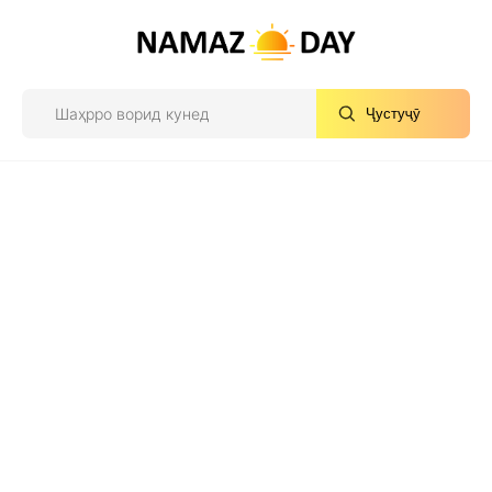
Ҷустуҷӯ