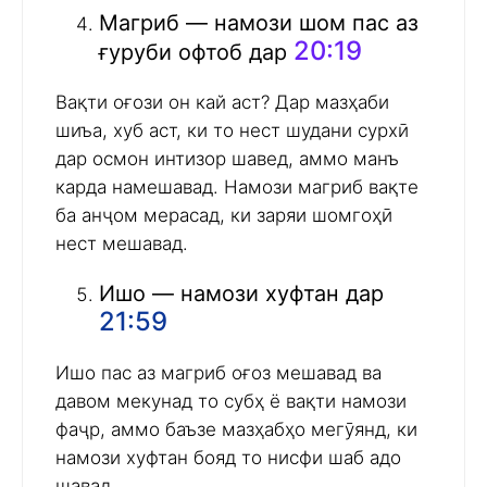
Магриб — намози шом пас аз
20:19
ғуруби офтоб дар
Вақти оғози он кай аст? Дар мазҳаби
шиъа, хуб аст, ки то нест шудани сурхӣ
дар осмон интизор шавед, аммо манъ
карда намешавад. Намози магриб вақте
ба анҷом мерасад, ки заряи шомгоҳӣ
нест мешавад.
Ишо — намози хуфтан дар
21:59
Ишо пас аз магриб оғоз мешавад ва
давом мекунад то субҳ ё вақти намози
фаҷр, аммо баъзе мазҳабҳо мегӯянд, ки
намози хуфтан бояд то нисфи шаб адо
шавад.