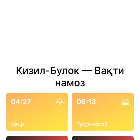
Кизил-Булок — Вақти
намоз
04:27
06:13
Фаҷр
Тулӯи офтоб