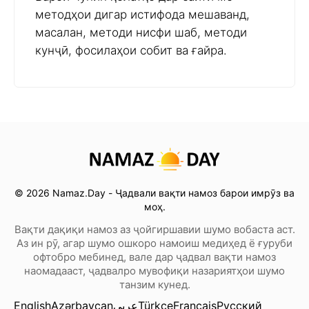
методҳои дигар истифода мешаванд,
масалан, методи нисфи шаб, методи
кунҷӣ, фосилаҳои собит ва ғайра.
© 2026 Namaz.Day - Ҷадвали вақти намоз барои имрӯз ва
моҳ.
Вақти дақиқи намоз аз ҷойгиршавии шумо вобаста аст.
Аз ин рӯ, агар шумо ошкоро намоиш медиҳед ё ғуруби
офтобро мебинед, вале дар ҷадвал вақти намоз
наомадааст, ҷадвалро мувофиқи назариятҳои шумо
танзим кунед.
English
Azərbaycan
عربي
Türkçe
Français
Русский