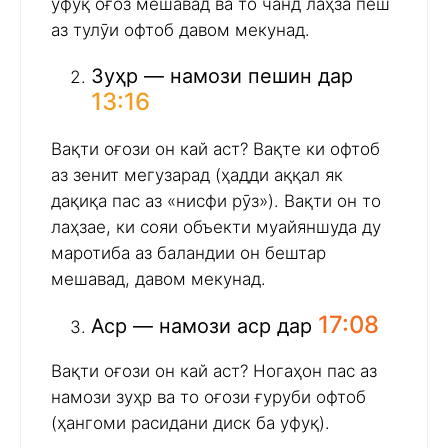
уфуқ оғоз мешавад ва то чанд лаҳза пеш
аз тулӯи офтоб давом мекунад.
Зуҳр — намози пешин дар
13:16
Вақти оғози он кай аст? Вақте ки офтоб
аз зенит мегузарад (ҳадди аққал як
дақиқа пас аз «нисфи рӯз»). Вақти он то
лаҳзае, ки сояи объекти муайяншуда ду
маротиба аз баландии он бештар
мешавад, давом мекунад.
17:08
Аср — намози аср дар
Вақти оғози он кай аст? Ногаҳон пас аз
намози зуҳр ва то оғози ғуруби офтоб
(ҳангоми расидани диск ба уфуқ).