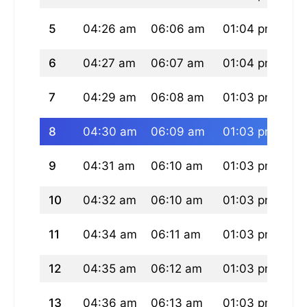
5
04:26 am
06:06 am
01:04 pm
04
6
04:27 am
06:07 am
01:04 pm
04
7
04:29 am
06:08 am
01:03 pm
04
8
04:30 am
06:09 am
01:03 pm
04
9
04:31 am
06:10 am
01:03 pm
04
10
04:32 am
06:10 am
01:03 pm
04
11
04:34 am
06:11 am
01:03 pm
04
12
04:35 am
06:12 am
01:03 pm
04
13
04:36 am
06:13 am
01:03 pm
04