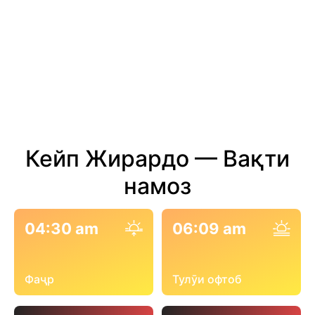
Кейп Жирардо — Вақти
намоз
04:30 am
06:09 am
Фаҷр
Тулӯи офтоб