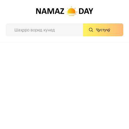
Ҷустуҷӯ