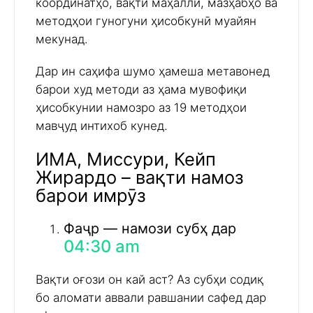
координатҳо, вақти маҳаллӣ, мазҳабҳо ва
методҳои гуногуни ҳисобкунӣ муайян
мекунад.
Дар ин саҳифа шумо ҳамеша метавонед
барои худ методи аз ҳама мувофиқи
ҳисобкунии намозро аз 19 методҳои
мавҷуд интихоб кунед.
ИМА, Миссури, Кейп
Жирардо – вақти намоз
барои имрӯз
Фаҷр — намози субҳ дар
04:30 am
Вақти оғози он кай аст? Аз субҳи содиқ
бо аломати аввали равшании сафед дар