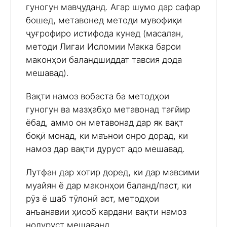
гуногун мавҷуданд. Агар шумо дар сафар
бошед, метавонед методи мувофиқи
ҷуғрофиро истифода кунед (масалан,
методи Лигаи Исломии Макка барои
маконҳои баландшиддат тавсия дода
мешавад).
Вақти намоз вобаста ба методҳои
гуногун ва мазҳабҳо метавонад тағйир
ёбад, аммо он метавонад дар як вақт
боқӣ монад, ки маънои онро дорад, ки
намоз дар вақти дуруст адо мешавад.
Лутфан дар хотир доред, ки дар мавсими
муайян ё дар маконҳои баланд/паст, ки
рӯз ё шаб тӯлонӣ аст, методҳои
анъанавии ҳисоб кардани вақти намоз
нодуруст мешаванд.