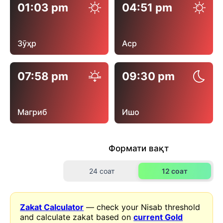
01:03 pm
04:51 pm
Зӯҳр
Аср
07:58 pm
09:30 pm
Магриб
Ишо
Формати вақт
24 соат
12 соат
Zakat Calculator
— check your Nisab threshold
and calculate zakat based on
current Gold