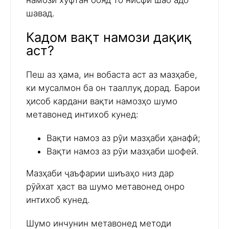
намози хуфтан бояд то нисфи шаб адо
шавад.
Кадом вақт намози дақиқ
аст?
Пеш аз ҳама, ин вобаста аст аз мазҳабе,
ки мусалмон ба он тааллуқ дорад. Барои
ҳисоб кардани вақти намозҳо шумо
метавонед интихоб кунед:
Вақти намоз аз рӯи мазҳаби ҳанафӣ;
Вақти намоз аз рӯи мазҳаби шофеӣ.
Мазҳаби ҷаъфарии шиъаҳо низ дар
рӯйхат ҳаст ва шумо метавонед онро
интихоб кунед.
Шумо инчунин метавонед методи