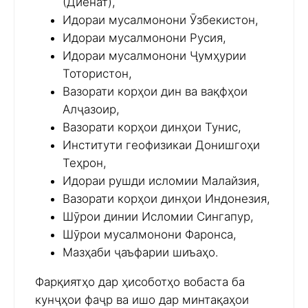
(Диёнат),
Идораи мусалмонони Ӯзбекистон,
Идораи мусалмонони Русия,
Идораи мусалмонони Ҷумҳурии
Тотористон,
Вазорати корҳои дин ва вақфҳои
Алҷазоир,
Вазорати корҳои динҳои Тунис,
Институти геофизикаи Донишгоҳи
Теҳрон,
Идораи рушди исломии Малайзия,
Вазорати корҳои динҳои Индонезия,
Шӯрои динии Исломии Сингапур,
Шӯрои мусалмонони Фаронса,
Мазҳаби ҷаъфарии шиъаҳо.
Фарқиятҳо дар ҳисоботҳо вобаста ба
кунҷҳои фаҷр ва ишо дар минтақаҳои