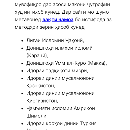
мувофиқро дар асоси макони ҷуғрофии
худ интихоб кунед. Дар сайти мо шумо
метавонед
вақти намоз
бо истифода аз
методҳои зерин ҳисоб кунед:
Лигаи Исломии Ҷаҳонӣ,
Донишгоҳи илмҳои исломӣ
(Карачӣ),
Донишгоҳи Умм ал-Куро (Макка),
Идораи тадқиқоти мисрӣ,
Идораи динии мусалмонони
Қазоқистон,
Идораи динии мусалмонони
Қирғизистон,
Ҷамъияти исломии Амрикои
Шимолӣ,
Идораи корҳои динии Туркия