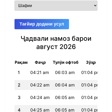
Тағйир додани усул
Ҷадвали намоз барои
август 2026
Рақам
Фаҷр
Тулӯи офтоб
Зӯҳр
1
04:21 am
06:03 am
01:04 pm
04
2
04:22 am
06:04 am
01:04 pm
04
3
04:24 am
06:05 am
01:04 pm
04
4
04:25 am
06:05 am
01:04 pm
04