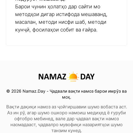
Барои чунин ҳолатҳо дар сайти мо
методҳои дигар истифода мешаванд,
масалан, методи нисфи шаб, методи
кунҷӣ, фосилаҳои собит ва ғайра.
© 2026 Namaz.Day - Ҷадвали вақти намоз барои имрӯз ва
моҳ.
Вақти дақиқи намоз аз ҷойгиршавии шумо вобаста аст.
Аз ин рӯ, агар шумо ошкоро намоиш медиҳед ё ғуруби
офтобро мебинед, вале дар ҷадвал вақти намоз
наомадааст, ҷадвалро мувофиқи назариятҳои шумо
танзим кунед.