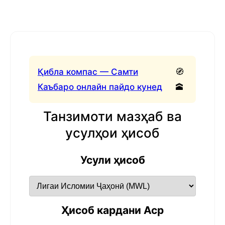
Қибла компас — Самти
🧭
Каъбаро онлайн пайдо кунед
🕋
Танзимоти мазҳаб ва
усулҳои ҳисоб
Усули ҳисоб
Ҳисоб кардани Аср