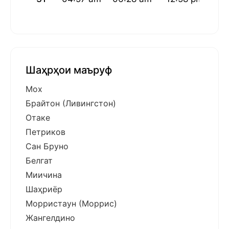
Шаҳрҳои маъруф
Мох
Брайтон (Ливингстон)
Отаке
Петриков
Сан Бруно
Белгат
Миичина
Шаҳриёр
Морристаун (Моррис)
Жангелдино