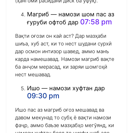
(ҳангоми расидани диск ба уфуқ).
Магриб — намози шом пас аз
07:58 pm
ғуруби офтоб дар
Вақти оғози он кай аст? Дар мазҳаби
шиъа, хуб аст, ки то нест шудани сурхӣ
дар осмон интизор шавед, аммо манъ
карда намешавад. Намози магриб вақте
ба анҷом мерасад, ки заряи шомгоҳӣ
нест мешавад.
Ишо — намози хуфтан дар
09:30 pm
Ишо пас аз магриб оғоз мешавад ва
давом мекунад то субҳ ё вақти намози
фаҷр, аммо баъзе мазҳабҳо мегӯянд, ки