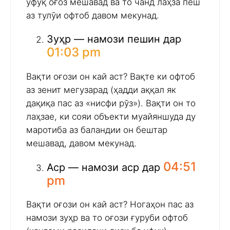
уфуқ оғоз мешавад ва то чанд лаҳза пеш
аз тулӯи офтоб давом мекунад.
Зуҳр — намози пешин дар
01:03 pm
Вақти оғози он кай аст? Вақте ки офтоб
аз зенит мегузарад (ҳадди аққал як
дақиқа пас аз «нисфи рӯз»). Вақти он то
лаҳзае, ки сояи объекти муайяншуда ду
маротиба аз баландии он бештар
мешавад, давом мекунад.
04:51
Аср — намози аср дар
pm
Вақти оғози он кай аст? Ногаҳон пас аз
намози зуҳр ва то оғози ғуруби офтоб