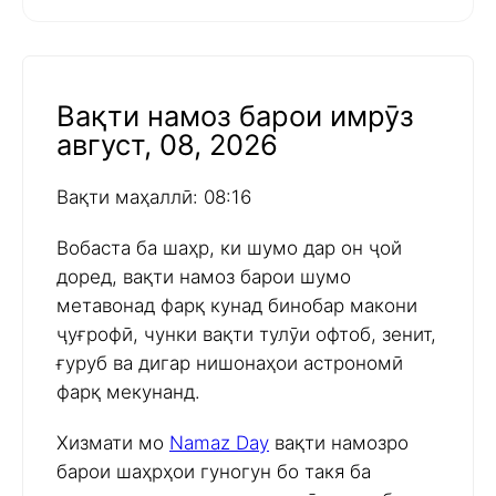
Вақти намоз барои имрӯз
август, 08, 2026
Вақти маҳаллӣ: 08:16
Вобаста ба шаҳр, ки шумо дар он ҷой
доред, вақти намоз барои шумо
метавонад фарқ кунад бинобар макони
ҷуғрофӣ, чунки вақти тулӯи офтоб, зенит,
ғуруб ва дигар нишонаҳои астрономӣ
фарқ мекунанд.
Хизмати мо
Namaz Day
вақти намозро
барои шаҳрҳои гуногун бо такя ба