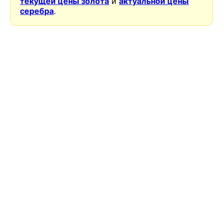
текущей цены золота
и
актуальной цены
серебра
.