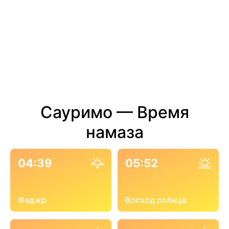
Сауримо — Время
намаза
04:39
05:52
Фаджр
Восход солнца