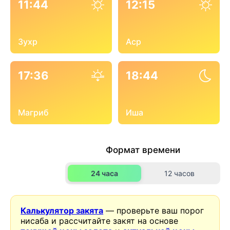
11:44
12:15
Зухр
Аср
17:36
18:44
Магриб
Иша
Формат времени
24 часа
12 часов
Калькулятор закята
— проверьте ваш порог
нисаба и рассчитайте закят на основе