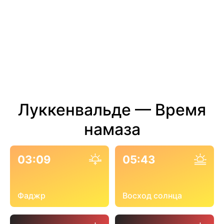
Луккенвальде — Время
намаза
03:09
05:43
Фаджр
Восход солнца