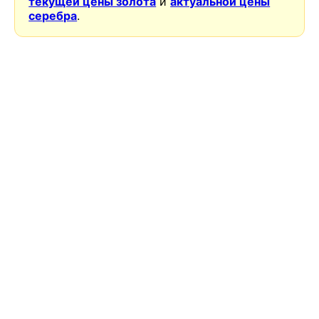
текущей цены золота
и
актуальной цены
серебра
.