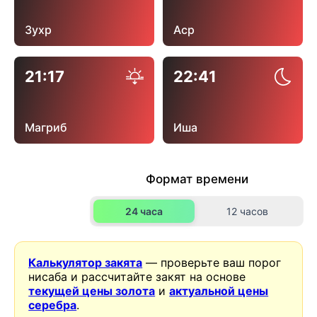
Зухр
Аср
21:17
22:41
Магриб
Иша
Формат времени
24 часа
12 часов
Калькулятор закята
— проверьте ваш порог
нисаба и рассчитайте закят на основе
текущей цены золота
и
актуальной цены
серебра
.