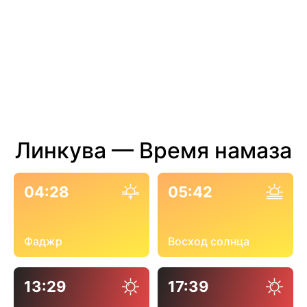
Линкува — Время намаза
04:28
05:42
Фаджр
Восход солнца
13:29
17:39