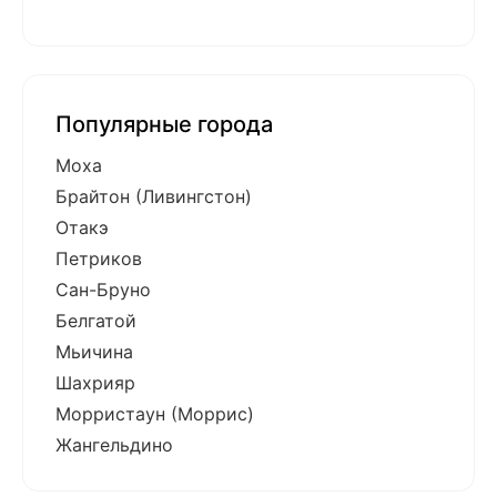
Популярные города
Моха
Брайтон (Ливингстон)
Отакэ
Петриков
Сан-Бруно
Белгатой
Мьичина
Шахрияр
Морристаун (Моррис)
Жангельдино