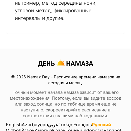
например, метод середины ночи,
угловой метод, фиксированные
интервалы и другие.
© 2026 Namaz.Day - Расписание времени намазов на
сегодня и месяц.
Точный момент начала намаза зависит от вашего
местонахождения. Поэтому, если вы видите восход
или заход солнца, но по таблице время еще не
наступило, скорректируйте расписание в
соответствии с вашими наблюдениями.
English
Azərbaycan
عربي
Türkçe
Français
Русский
O'zbek
Ўзбек
Кыргыз
Қазақ
Тоҷики
Indonesia
Español