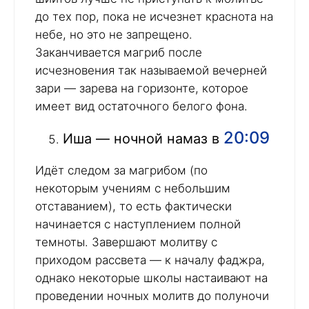
до тех пор, пока не исчезнет краснота на
небе, но это не запрещено.
Заканчивается магриб после
исчезновения так называемой вечерней
зари — зарева на горизонте, которое
имеет вид остаточного белого фона.
20:09
Иша — ночной намаз в
Идёт следом за магрибом (по
некоторым учениям с небольшим
отставанием), то есть фактически
начинается с наступлением полной
темноты. Завершают молитву с
приходом рассвета — к началу фаджра,
однако некоторые школы настаивают на
проведении ночных молитв до полуночи