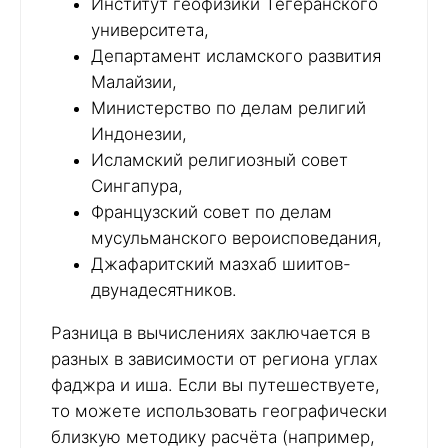
Институт геофизики Тегеранского
университета,
Департамент исламского развития
Малайзии,
Министерство по делам религий
Индонезии,
Исламский религиозный совет
Сингапура,
Французский совет по делам
мусульманского вероисповедания,
Джафаритский мазхаб шиитов-
двунадесятников.
Разница в вычислениях заключается в
разных в зависимости от региона углах
фаджра и иша. Если вы путешествуете,
то можете использовать географически
близкую методику расчёта (например,