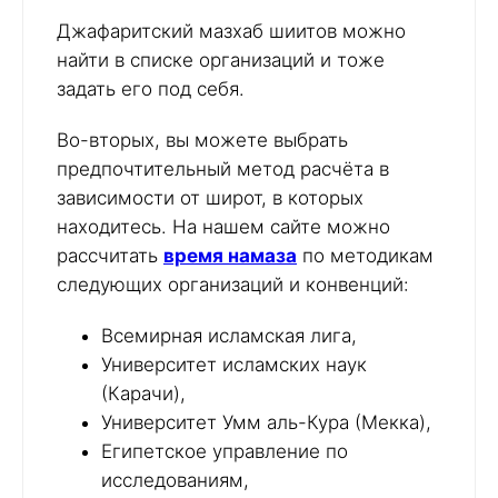
Джафаритский мазхаб шиитов можно
найти в списке организаций и тоже
задать его под себя.
Во-вторых, вы можете выбрать
предпочтительный метод расчёта в
зависимости от широт, в которых
находитесь. На нашем сайте можно
рассчитать
время намаза
по методикам
следующих организаций и конвенций:
Всемирная исламская лига,
Университет исламских наук
(Карачи),
Университет Умм аль-Кура (Мекка),
Египетское управление по
исследованиям,