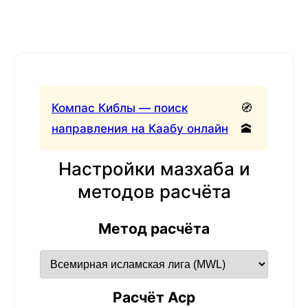
Компас Киблы — поиск
🧭
направления на Каабу онлайн
🕋
Настройки мазхаба и
методов расчёта
Метод расчёта
Расчёт Аср