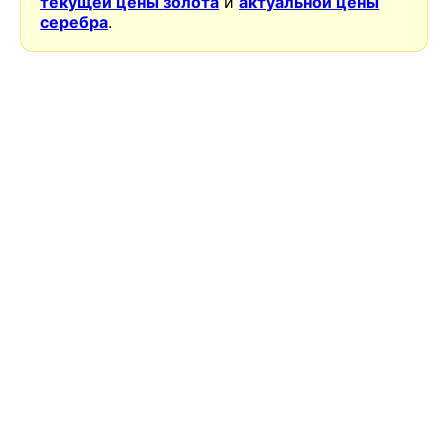
текущей цены золота
и
актуальной цены
серебра
.