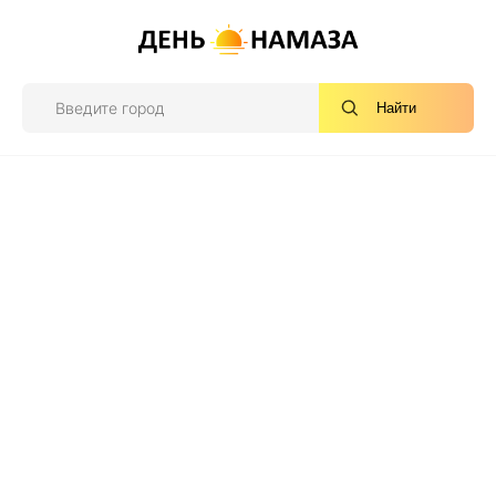
Найти