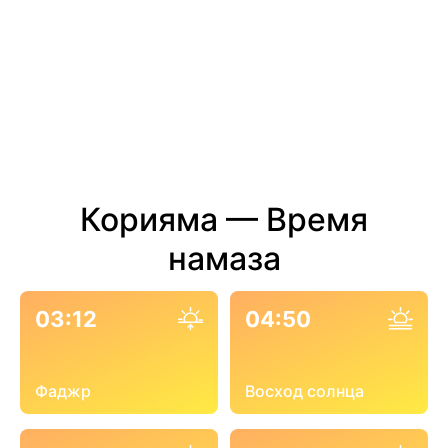
Корияма — Время
намаза
03:12
04:50
Фаджр
Восход солнца