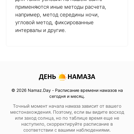
применяются иные методы расчета,
например, метод середины ночи,
угловой метод, фиксированные
интервалы и другие.
© 2026 Namaz.Day - Расписание времени намазов на
сегодня и месяц.
Точный момент начала намаза зависит от вашего
местонахождения. Поэтому, если вы видите восход
или заход солнца, но по таблице время еще не
наступило, скорректируйте расписание в
соответствии с вашими наблюдениями.