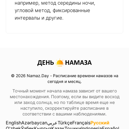
например, метод середины ночи,
угловой метод, фиксированные
интервалы и другие.
© 2026 Namaz.Day - Расписание времени намазов на
сегодня и месяц.
Точный момент начала намаза зависит от вашего
местонахождения. Поэтому, если вы видите восход
или заход солнца, но по таблице время еще не
наступило, скорректируйте расписание в
соответствии с вашими наблюдениями.
English
Azərbaycan
عربي
Türkçe
Français
Русский
O'zbek
Ўзбек
Кыргыз
Қазақ
Тоҷики
Indonesia
Español