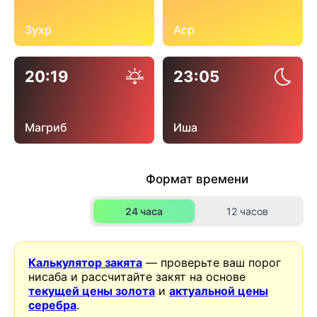
Зухр
Аср
20:19
23:05
Магриб
Иша
Формат времени
24 часа
12 часов
Калькулятор закята
— проверьте ваш порог
нисаба и рассчитайте закят на основе
текущей цены золота
и
актуальной цены
серебра
.