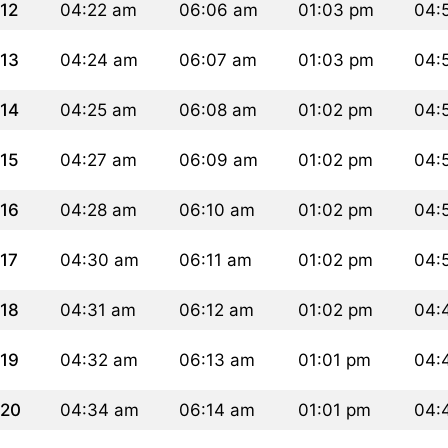
12
04:22 am
06:06 am
01:03 pm
04:
13
04:24 am
06:07 am
01:03 pm
04:
14
04:25 am
06:08 am
01:02 pm
04:
15
04:27 am
06:09 am
01:02 pm
04:
16
04:28 am
06:10 am
01:02 pm
04:
17
04:30 am
06:11 am
01:02 pm
04:
18
04:31 am
06:12 am
01:02 pm
04:
19
04:32 am
06:13 am
01:01 pm
04:
20
04:34 am
06:14 am
01:01 pm
04: