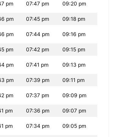
47 pm
07:47 pm
09:20 pm
46 pm
07:45 pm
09:18 pm
46 pm
07:44 pm
09:16 pm
45 pm
07:42 pm
09:15 pm
44 pm
07:41 pm
09:13 pm
43 pm
07:39 pm
09:11 pm
42 pm
07:37 pm
09:09 pm
41 pm
07:36 pm
09:07 pm
41 pm
07:34 pm
09:05 pm