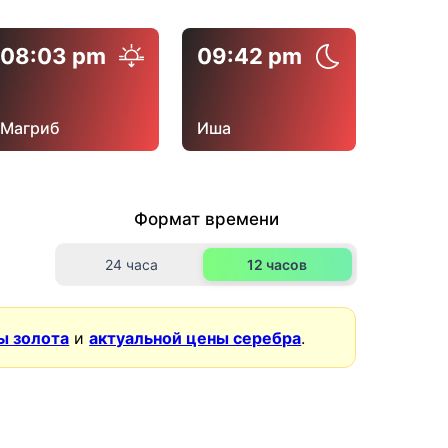
08:03 pm
09:42 pm
Магриб
Иша
Формат времени
24 часа
12 часов
ы золота
и
актуальной цены серебра
.