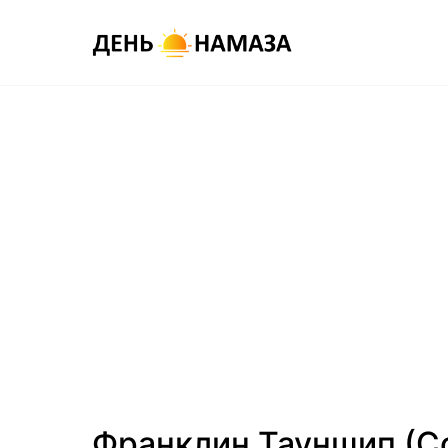
Франклин Тауншип (С