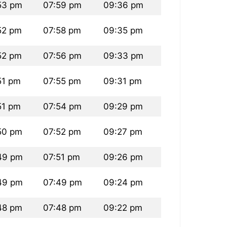
53 pm
07:59 pm
09:36 pm
52 pm
07:58 pm
09:35 pm
52 pm
07:56 pm
09:33 pm
51 pm
07:55 pm
09:31 pm
51 pm
07:54 pm
09:29 pm
50 pm
07:52 pm
09:27 pm
49 pm
07:51 pm
09:26 pm
49 pm
07:49 pm
09:24 pm
48 pm
07:48 pm
09:22 pm