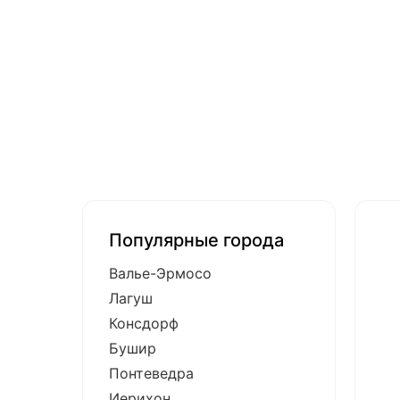
Популярные города
Валье-Эрмосо
Лагуш
Консдорф
Бушир
Понтеведра
Иерихон