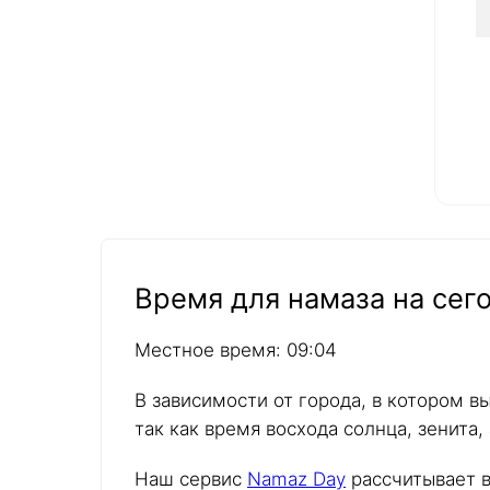
Время для намаза на сего
Местное время: 09:04
В зависимости от города, в котором в
так как время восхода солнца, зенита,
Наш сервис
Namaz Day
рассчитывает в