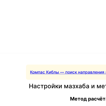
Компас Киблы — поиск направления 
Настройки мазхаба и ме
Метод расчёт