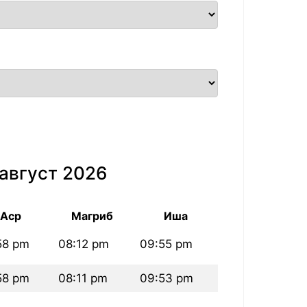
август 2026
Аср
Магриб
Иша
58 pm
08:12 pm
09:55 pm
58 pm
08:11 pm
09:53 pm