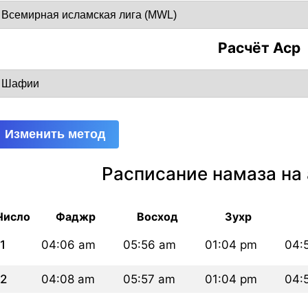
Расчёт Аср
Изменить метод
Расписание намаза на 
Число
Фаджр
Восход
Зухр
1
04:06 am
05:56 am
01:04 pm
04:
2
04:08 am
05:57 am
01:04 pm
04: