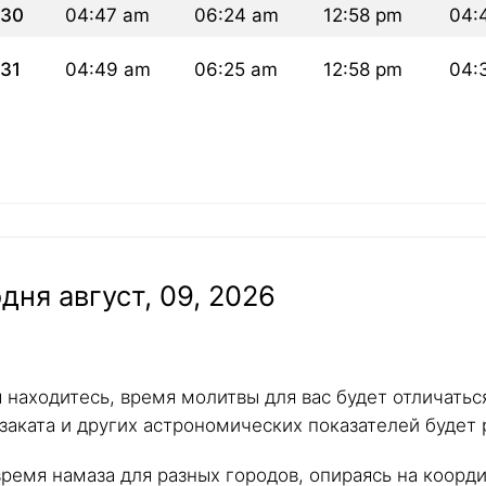
30
04:47 am
06:24 am
12:58 pm
04:
31
04:49 am
06:25 am
12:58 pm
04:
дня август, 09, 2026
ы находитесь, время молитвы для вас будет отличать
 заката и других астрономических показателей будет 
ремя намаза для разных городов, опираясь на коорд