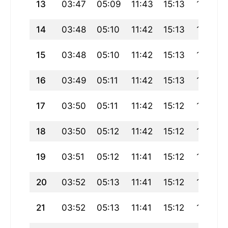
13
03:47
05:09
11:43
15:13
18:16
14
03:48
05:10
11:42
15:13
18:15
15
03:48
05:10
11:42
15:13
18:14
16
03:49
05:11
11:42
15:13
18:13
17
03:50
05:11
11:42
15:12
18:12
18
03:50
05:12
11:42
15:12
18:11
19
03:51
05:12
11:41
15:12
18:10
20
03:52
05:13
11:41
15:12
18:10
21
03:52
05:13
11:41
15:12
18:09