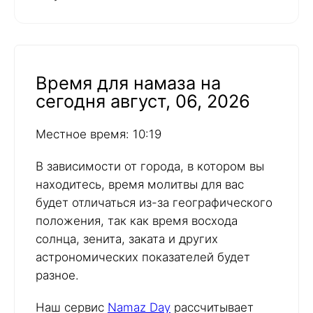
Время для намаза на
сегодня август, 06, 2026
Местное время: 10:19
В зависимости от города, в котором вы
находитесь, время молитвы для вас
будет отличаться из-за географического
положения, так как время восхода
солнца, зенита, заката и других
астрономических показателей будет
разное.
Наш сервис
Namaz Day
рассчитывает