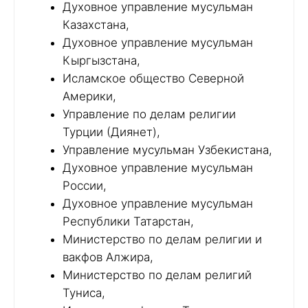
Духовное управление мусульман
Казахстана,
Духовное управление мусульман
Кыргызстана,
Исламское общество Северной
Америки,
Управление по делам религии
Турции (Диянет),
Управление мусульман Узбекистана,
Духовное управление мусульман
России,
Духовное управление мусульман
Республики Татарстан,
Министерство по делам религии и
вакфов Алжира,
Министерство по делам религий
Туниса,