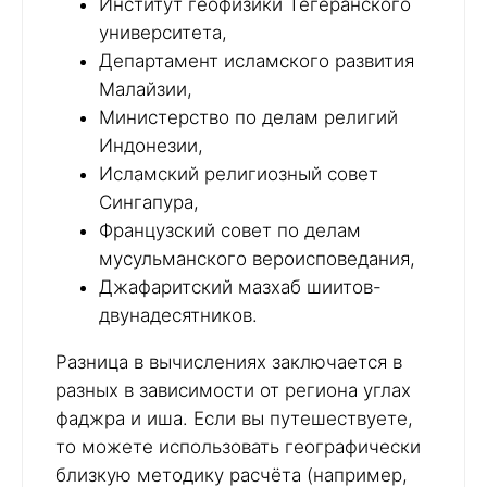
Институт геофизики Тегеранского
университета,
Департамент исламского развития
Малайзии,
Министерство по делам религий
Индонезии,
Исламский религиозный совет
Сингапура,
Французский совет по делам
мусульманского вероисповедания,
Джафаритский мазхаб шиитов-
двунадесятников.
Разница в вычислениях заключается в
разных в зависимости от региона углах
фаджра и иша. Если вы путешествуете,
то можете использовать географически
близкую методику расчёта (например,