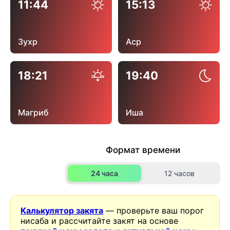
11:44
15:13
Зухр
Аср
18:21
19:40
Магриб
Иша
Формат времени
24 часа
12 часов
Калькулятор закята
— проверьте ваш порог
нисаба и рассчитайте закят на основе