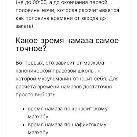
(не до 00:00, а до окончания первой
половины ночи, которая рассчитывается
как половина времени от захода до
заката).
Какое время намаза самое
точное?
Во-первых, это зависит от мазхаба —
канонической правовой школы, к
которой мусульманин относит себя. Для
расчёта времени намазов достаточно
просто выбрать:
время намаза по ханафитскому
мазхабу;
время намаза по шафиитскому
мазхабу.