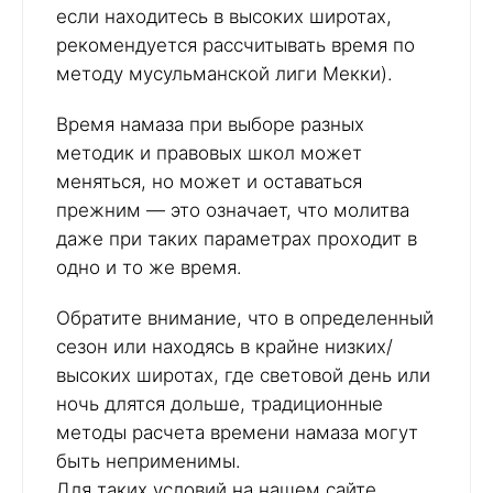
если находитесь в высоких широтах,
рекомендуется рассчитывать время по
методу мусульманской лиги Мекки).
Время намаза при выборе разных
методик и правовых школ может
меняться, но может и оставаться
прежним — это означает, что молитва
даже при таких параметрах проходит в
одно и то же время.
Обратите внимание, что в определенный
сезон или находясь в крайне низких/
высоких широтах, где световой день или
ночь длятся дольше, традиционные
методы расчета времени намаза могут
быть неприменимы.
Для таких условий на нашем сайте