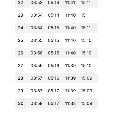
22
03:53
05:14
11:41
15:11
18:08
23
03:54
05:14
11:40
15:11
18:07
24
03:54
05:15
11:40
15:11
18:06
25
03:55
05:15
11:40
15:10
18:05
26
03:56
05:15
11:40
15:10
18:04
27
03:56
05:16
11:39
15:10
18:03
28
03:57
05:16
11:39
15:09
18:02
29
03:57
05:17
11:39
15:09
18:01
30
03:58
05:17
11:38
15:09
18:00