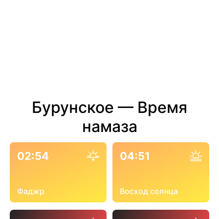
Бурунское — Время
намаза
02:54
04:51
Фаджр
Восход солнца