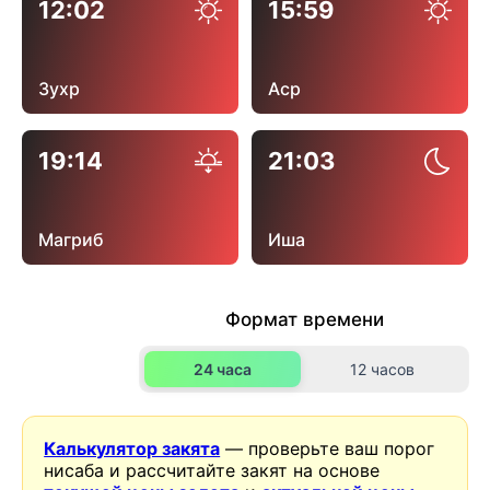
12:02
15:59
Зухр
Аср
19:14
21:03
Магриб
Иша
Формат времени
24 часа
12 часов
Калькулятор закята
— проверьте ваш порог
нисаба и рассчитайте закят на основе