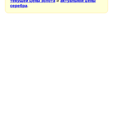
текущей цены золота
и
актуальной цены
серебра
.