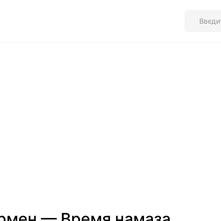
рмен — Время намаза