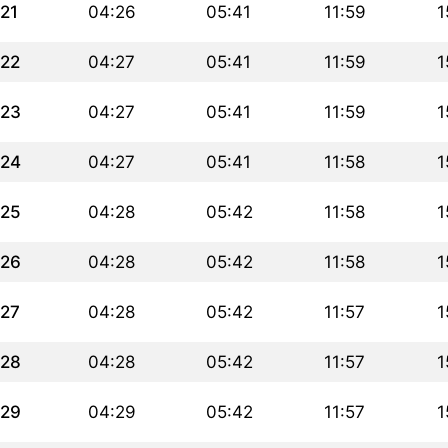
21
04:26
05:41
11:59
1
22
04:27
05:41
11:59
1
23
04:27
05:41
11:59
1
24
04:27
05:41
11:58
1
25
04:28
05:42
11:58
1
26
04:28
05:42
11:58
1
27
04:28
05:42
11:57
1
28
04:28
05:42
11:57
1
29
04:29
05:42
11:57
1