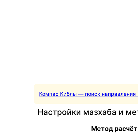
Компас Киблы — поиск направления 
Настройки мазхаба и ме
Метод расчёт