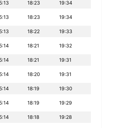
5:13
18:23
19:34
5:13
18:23
19:34
5:13
18:22
19:33
5:14
18:21
19:32
5:14
18:21
19:31
5:14
18:20
19:31
5:14
18:19
19:30
5:14
18:19
19:29
5:14
18:18
19:28