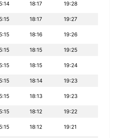
5:14
18:17
19:28
5:15
18:17
19:27
5:15
18:16
19:26
5:15
18:15
19:25
5:15
18:15
19:24
5:15
18:14
19:23
5:15
18:13
19:23
5:15
18:12
19:22
5:15
18:12
19:21