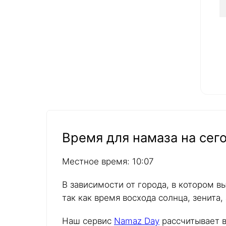
Время для намаза на сего
Местное время: 10:07
В зависимости от города, в котором в
так как время восхода солнца, зенита,
Наш сервис
Namaz Day
рассчитывает в