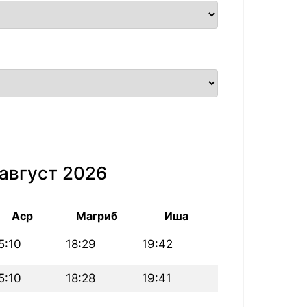
август 2026
Аср
Магриб
Иша
5:10
18:29
19:42
5:10
18:28
19:41