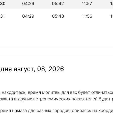
30
04:29
05:42
11:57
1
31
04:29
05:43
11:56
1
дня август, 08, 2026
ы находитесь, время молитвы для вас будет отличать
 заката и других астрономических показателей будет 
ремя намаза для разных городов, опираясь на коорд