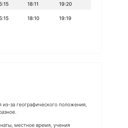
5:15
18:11
19:20
5:15
18:10
19:19
ся из-за географического положения,
разное.
инаты, местное время, учения