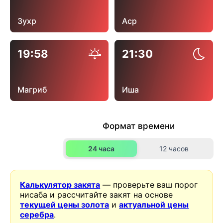
Зухр
Аср
19:58
21:30
Магриб
Иша
Формат времени
24 часа
12 часов
Калькулятор закята
— проверьте ваш порог
нисаба и рассчитайте закят на основе
текущей цены золота
и
актуальной цены
серебра
.