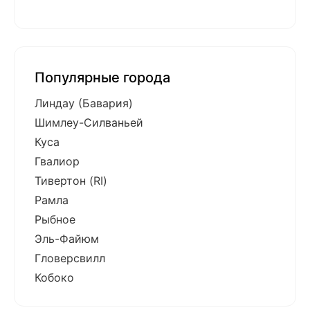
Популярные города
Линдау (Бавария)
Шимлеу-Силваньей
Куса
Гвалиор
Тивертон (RI)
Рамла
Рыбное
Эль-Файюм
Гловерсвилл
Кобоко