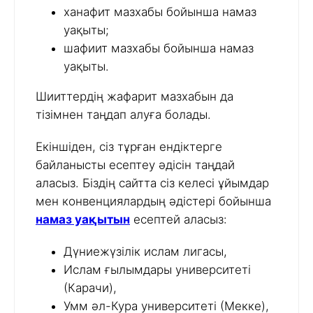
ханафит мазхабы бойынша намаз
уақыты;
шафиит мазхабы бойынша намаз
уақыты.
Шииттердің жафарит мазхабын да
тізімнен таңдап алуға болады.
Екіншіден, сіз тұрған ендіктерге
байланысты есептеу әдісін таңдай
аласыз. Біздің сайтта сіз келесі ұйымдар
мен конвенциялардың әдістері бойынша
намаз уақытын
есептей аласыз:
Дүниежүзілік ислам лигасы,
Ислам ғылымдары университеті
(Карачи),
Умм әл-Кура университеті (Мекке),