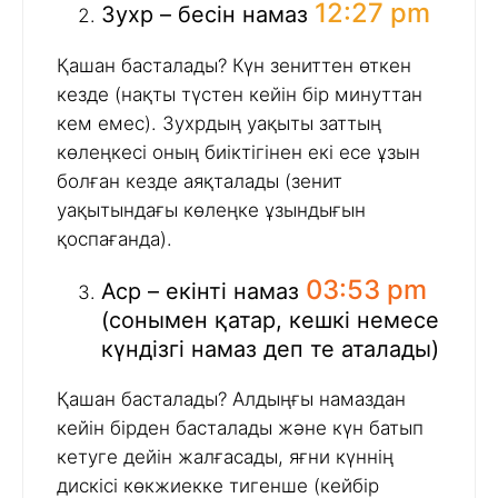
12:27 pm
Зухр – бесін намаз
Қашан басталады? Күн зениттен өткен
кезде (нақты түстен кейін бір минуттан
кем емес). Зухрдың уақыты заттың
көлеңкесі оның биіктігінен екі есе ұзын
болған кезде аяқталады (зенит
уақытындағы көлеңке ұзындығын
қоспағанда).
03:53 pm
Аср – екінті намаз
(сонымен қатар, кешкі немесе
күндізгі намаз деп те аталады)
Қашан басталады? Алдыңғы намаздан
кейін бірден басталады және күн батып
кетуге дейін жалғасады, яғни күннің
дискісі көкжиекке тигенше (кейбір