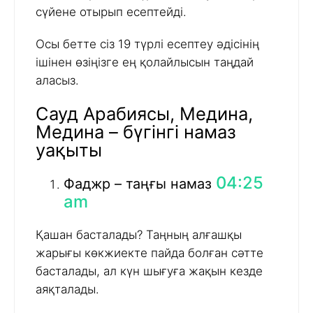
сүйене отырып есептейді.
Осы бетте сіз 19 түрлі есептеу әдісінің
ішінен өзіңізге ең қолайлысын таңдай
аласыз.
Сауд Арабиясы, Медина,
Медина – бүгінгі намаз
уақыты
04:25
Фаджр – таңғы намаз
am
Қашан басталады? Таңның алғашқы
жарығы көкжиекте пайда болған сәтте
басталады, ал күн шығуға жақын кезде
аяқталады.