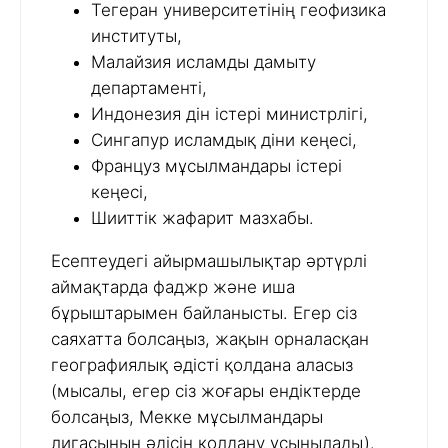
Тегеран университетінің геофизика
институты,
Малайзия исламды дамыту
департаменті,
Индонезия дін істері министрлігі,
Сингапур исламдық діни кеңесі,
Француз мұсылмандары істері
кеңесі,
Шииттік жафарит мазхабы.
Есептеудегі айырмашылықтар әртүрлі
аймақтарда фаджр және иша
бұрыштарымен байланысты. Егер сіз
саяхатта болсаңыз, жақын орналасқан
географиялық әдісті қолдана аласыз
(мысалы, егер сіз жоғары ендіктерде
болсаңыз, Мекке мұсылмандары
лигасының әдісін қолдану ұсынылады).