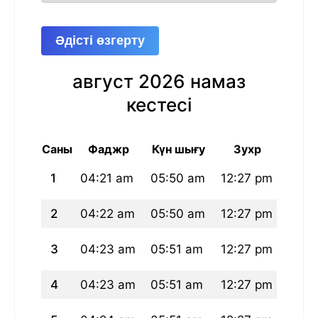
Әдісті өзгерту
август 2026 намаз
кестесі
Саны
Фаджр
Күн шығу
Зухр
А
1
04:21 am
05:50 am
12:27 pm
03:5
2
04:22 am
05:50 am
12:27 pm
03:5
3
04:23 am
05:51 am
12:27 pm
03:5
4
04:23 am
05:51 am
12:27 pm
03:5