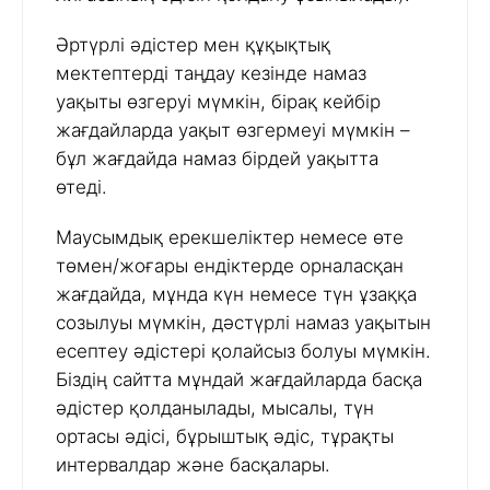
Әртүрлі әдістер мен құқықтық
мектептерді таңдау кезінде намаз
уақыты өзгеруі мүмкін, бірақ кейбір
жағдайларда уақыт өзгермеуі мүмкін –
бұл жағдайда намаз бірдей уақытта
өтеді.
Маусымдық ерекшеліктер немесе өте
төмен/жоғары ендіктерде орналасқан
жағдайда, мұнда күн немесе түн ұзаққа
созылуы мүмкін, дәстүрлі намаз уақытын
есептеу әдістері қолайсыз болуы мүмкін.
Біздің сайтта мұндай жағдайларда басқа
әдістер қолданылады, мысалы, түн
ортасы әдісі, бұрыштық әдіс, тұрақты
интервалдар және басқалары.