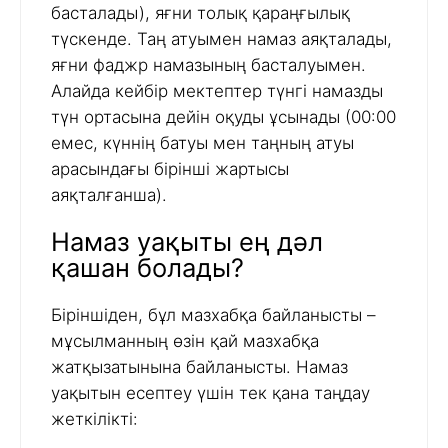
басталады), яғни толық қараңғылық
түскенде. Таң атуымен намаз аяқталады,
яғни фаджр намазының басталуымен.
Алайда кейбір мектептер түнгі намазды
түн ортасына дейін оқуды ұсынады (00:00
емес, күннің батуы мен таңның атуы
арасындағы бірінші жартысы
аяқталғанша).
Намаз уақыты ең дәл
қашан болады?
Біріншіден, бұл мазхабқа байланысты –
мұсылманның өзін қай мазхабқа
жатқызатынына байланысты. Намаз
уақытын есептеу үшін тек қана таңдау
жеткілікті: