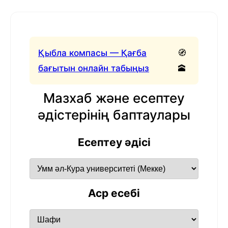
Қыбла компасы — Қағба
🧭
бағытын онлайн табыңыз
🕋
Мазхаб және есептеу
әдістерінің баптаулары
Есептеу әдісі
Аср есебі