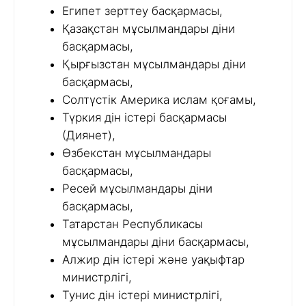
Египет зерттеу басқармасы,
Қазақстан мұсылмандары діни
басқармасы,
Қырғызстан мұсылмандары діни
басқармасы,
Солтүстік Америка ислам қоғамы,
Түркия дін істері басқармасы
(Диянет),
Өзбекстан мұсылмандары
басқармасы,
Ресей мұсылмандары діни
басқармасы,
Татарстан Республикасы
мұсылмандары діни басқармасы,
Алжир дін істері және уақыфтар
министрлігі,
Тунис дін істері министрлігі,