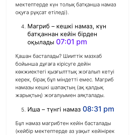
мектептерде күн толық батқанша намаз
оқуға рұқсат етіледі).
Магриб – кешкі намаз, күн
батқаннан кейін бірден
07:01 pm
оқылады
Қашан басталады? Шииттік мазхаб
бойынша дұғаға кірісуге дейін
көкжиектегі қызғылттық жоғалып кетуі
керек, бірақ бұл міндетті емес. Магриб
намазы кешкі шапақтың (ақ қалдық
жарықтың) жоғалуымен аяқталады.
08:31 pm
Иша – түнгі намаз
Бұл намаз магрибтен кейін басталады
(кейбір мектептерде аз уақыт кейінірек