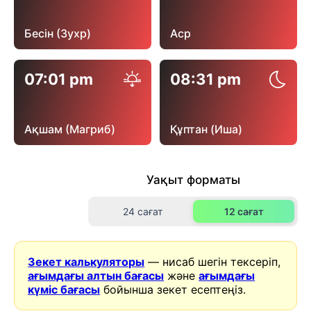
Бесін (Зухр)
Аср
07:01 pm
08:31 pm
Ақшам (Магриб)
Құптан (Иша)
Уақыт форматы
24 сағат
12 сағат
Зекет калькуляторы
— нисаб шегін тексеріп,
ағымдағы алтын бағасы
және
ағымдағы
күміс бағасы
бойынша зекет есептеңіз.