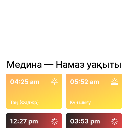
Медина — Намаз уақыты
04:25 am
05:52 am
Таң (Фаджр)
Күн шығу
12:27 pm
03:53 pm