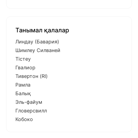
Танымал қалалар
Линдау (Бавария)
Шимлеу Силваней
Тістеу
Гвалиор
Тивертон (RI)
Рамла
Балық
Эль-файум
Гловерсвилл
Кобоко