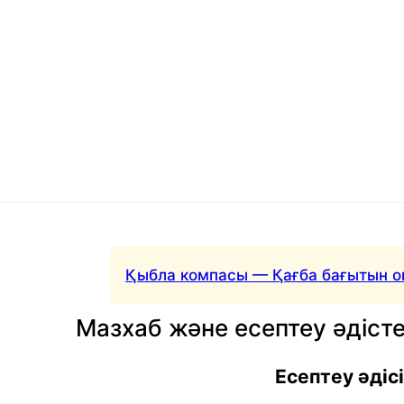
Қыбла компасы — Қағба бағытын о
Мазхаб және есептеу әдісте
Есептеу әдісі