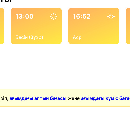
13:00
16:52
Бесін (Зухр)
Аср
ріп,
ағымдағы алтын бағасы
және
ағымдағы күміс бағ