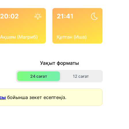
20:02
21:41
Ақшам (Магриб)
Құптан (Иша)
Уақыт форматы
24 сағат
12 сағат
асы
бойынша зекет есептеңіз.