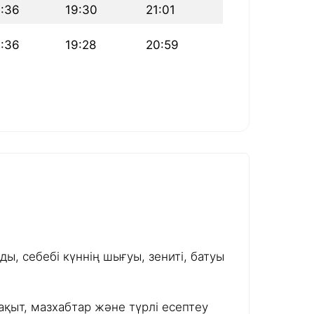
6:36
19:30
21:01
6:36
19:28
20:59
ы, себебі күннің шығуы, зениті, батуы
ақыт, мазхабтар және түрлі есептеу