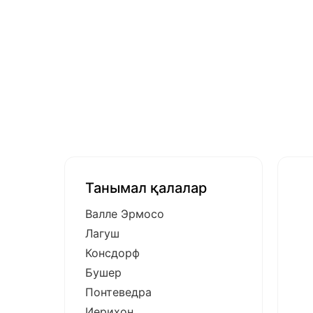
Танымал қалалар
Валле Эрмосо
Лагуш
Консдорф
Бушер
Понтеведра
Иерихон