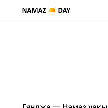
Гянджа — Намаз уақ