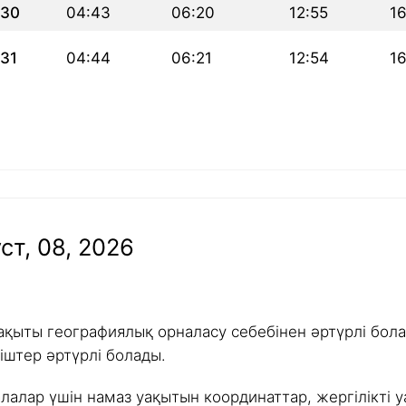
30
04:43
06:20
12:55
1
31
04:44
06:21
12:54
1
ст, 08, 2026
ақыты географиялық орналасу себебінен әртүрлі болад
іштер әртүрлі болады.
алалар үшін намаз уақытын координаттар, жергілікті у