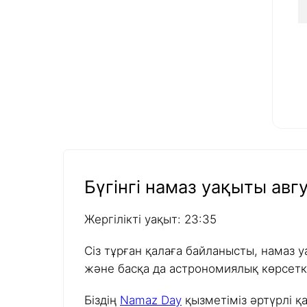
Бүгінгі намаз уақыты авгу
Жергілікті уақыт: 23:35
Сіз тұрған қалаға байланысты, намаз у
және басқа да астрономиялық көрсетк
Біздің
Namaz Day
қызметіміз әртүрлі қ