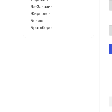
Эз-Заказик
Жирновск
Бекеш
Братлборо