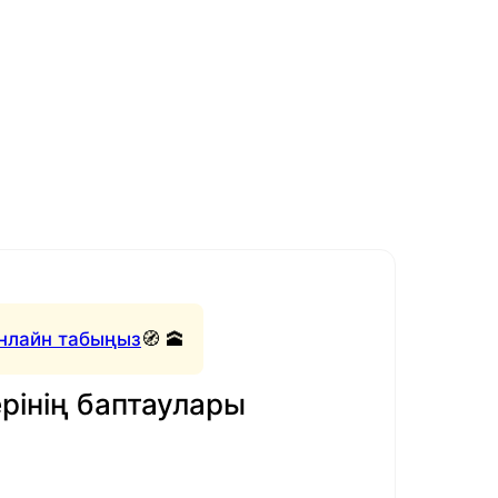
нлайн табыңыз
🧭 🕋
рінің баптаулары