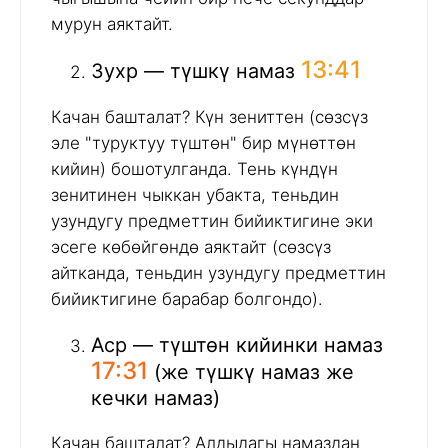
мурун аяктайт.
13:41
Зухр — түшкү намаз
Качан башталат? Күн зениттен (сөзсүз
эле "туруктуу түштөн" бир мүнөттөн
кийин) бошотулганда. Тень күндүн
зенитинен чыккан убакта, теньдин
узундугу предметтин бийиктигине эки
эсеге көбөйгөндө аяктайт (сөзсүз
айтканда, теньдин узундугу предметтин
бийиктигине барабар болгондо).
Аср — түштөн кийинки намаз
17:31
(же түшкү намаз же
кечки намаз)
Качан башталат? Алдыдагы намаздан