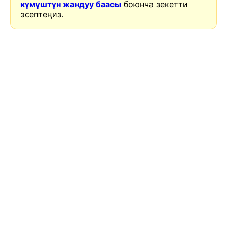
күмүштүн жандуу баасы
боюнча зекетти
эсептеңиз.