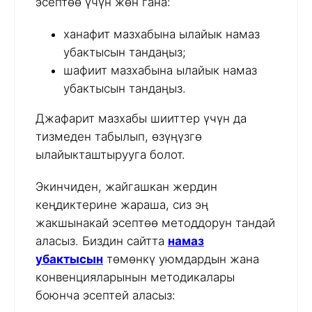
эсептөө үчүн жөн гана:
ханафит мазхабына ылайык намаз
убактысын тандаңыз;
шафиит мазхабына ылайык намаз
убактысын тандаңыз.
Джафарит мазхабы шииттер үчүн да
тизмеден табылып, өзүңүзгө
ылайыкташтырууга болот.
Экинчиден, жайгашкан жердин
кеңдиктерине жараша, сиз эң
жакшынакай эсептөө методдорун тандай
аласыз. Биздин сайтта
намаз
убактысын
төмөнкү уюмдардын жана
конвенцияларынын методикалары
боюнча эсептей аласыз: