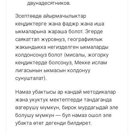
двунадесятников.
Эсептөөдө айырмачылыктар
кеңдиктерге жана фаджр жана иша
ыкмаларына жараша болот. Эгерде
саякаттап жүрсөңүз, географиялык
жакындыкка негизделген ыкмаларды
колдонсоңуз болот (мисалы, жогорку
кеңдиктерде болсоңуз, Мекке ислам
лигасынын ыкмасын колдонуу
сунушталат).
Намаз убактысы ар кандай методикалар
жана укуктук мектептерди тандаганда
өзгөрүшү мүмкүн, бирок мурдагыдай эле
болушу мүмкүн — бул намаз ошол эле
убакта өтөт дегенди билдирет.