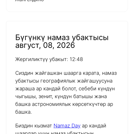
Бүгүнкү намаз убактысы
август, 08, 2026
Жергиликтүү убакыт: 12:48
Сиздин жайгашкан шаарга карата, намаз
убактысы географиялык жайгашуусуна
жараша ар кандай болот, себеби күндүн
чыгышы, зенит, күндүн батышы жана
башка астрономиялык көрсөткүчтөр ар
башка.
Биздин кызмат
Namaz Day
ар кандай
шаарлар үчүн намаз убактысын