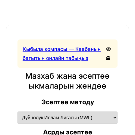
Кыбыла компасы — Каабанын
🧭
багытын онлайн табыңыз
🕋
Мазхаб жана эсептөө
ыкмаларын жөндөө
Эсептөө методу
Асрды эсептөө