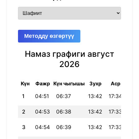
Методду өзгөртүү
Намаз графиги август
2026
Күн
Фажр
Күн чыгышы
Зухр
Аср
Маг
1
04:51
06:37
13:42
17:34
20:
2
04:53
06:38
13:42
17:33
20:
3
04:54
06:39
13:42
17:33
20: