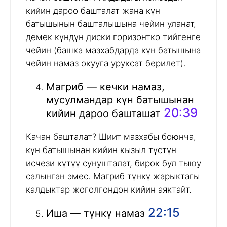
кийин дароо башталат жана күн
батышынын башталышына чейин уланат,
демек күндүн диски горизонтко тийгенге
чейин (башка мазхабдарда күн батышына
чейин намаз окууга уруксат берилет).
Магриб — кечки намаз,
мусулмандар күн батышынан
20:39
кийин дароо башташат
Качан башталат? Шиит мазхабы боюнча,
күн батышынан кийин кызыл түстүн
исчези күтүү сунушталат, бирок бул тыюу
салынган эмес. Магриб түнкү жарыктагы
калдыктар жоголгондон кийин аяктайт.
22:15
Иша — түнкү намаз