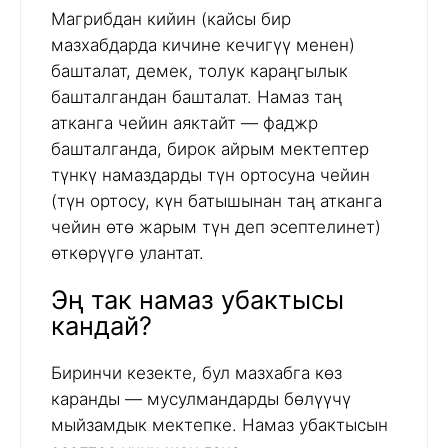
Магрибдан кийин (кайсы бир
мазхабдарда кичине кечигүү менен)
башталат, демек, толук караңгылык
башталгандан башталат. Намаз таң
атканга чейин аяктайт — фаджр
башталганда, бирок айрым мектептер
түнкү намаздарды түн ортосуна чейин
(түн ортосу, күн батышынан таң атканга
чейин өтө жарым түн деп эсептелинет)
өткөрүүгө улантат.
Эң так намаз убактысы
кандай?
Биринчи кезекте, бул мазхабга көз
каранды — мусулмандарды бөлүүчү
мыйзамдык мектепке. Намаз убактысын