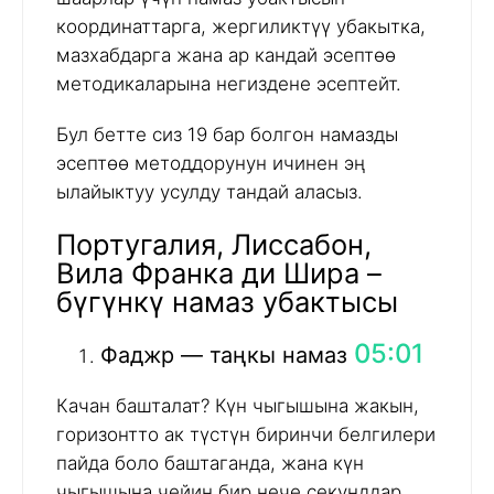
координаттарга, жергиликтүү убакытка,
мазхабдарга жана ар кандай эсептөө
методикаларына негиздене эсептейт.
Бул бетте сиз 19 бар болгон намазды
эсептөө методдорунун ичинен эң
ылайыктуу усулду тандай аласыз.
Португалия, Лиссабон,
Вила Франка ди Шира –
бүгүнкү намаз убактысы
05:01
Фаджр — таңкы намаз
Качан башталат? Күн чыгышына жакын,
горизонтто ак түстүн биринчи белгилери
пайда боло баштаганда, жана күн
чыгышына чейин бир нече секунддар