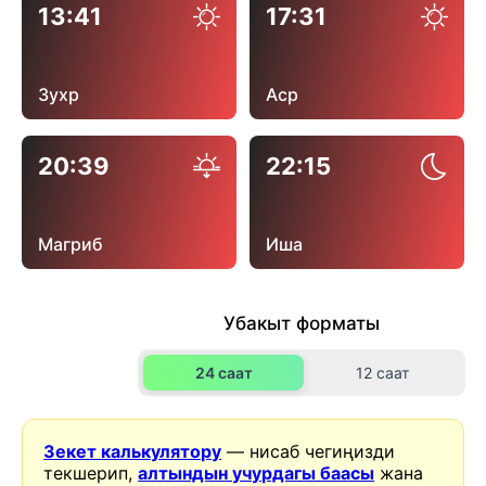
13:41
17:31
Зухр
Аср
20:39
22:15
Магриб
Иша
Убакыт форматы
24 саат
12 саат
Зекет калькулятору
— нисаб чегиңизди
текшерип,
алтындын учурдагы баасы
жана