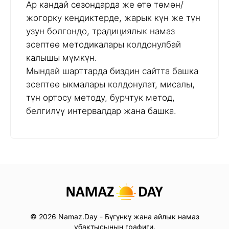
Ар кандай сезондарда же өтө төмөн/
жогорку кеңдиктерде, жарык күн же түн
узун болгондо, традициялык намаз
эсептөө методикалары колдонулбай
калышы мүмкүн.
Мындай шарттарда биздин сайтта башка
эсептөө ыкмалары колдонулат, мисалы,
түн ортосу методу, бурчтук метод,
белгилүү интервалдар жана башка.
© 2026 Namaz.Day - Бүгүнкү жана айлык намаз
убактысынын графиги.