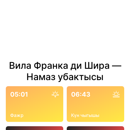
Вила Франка ди Шира —
Намаз убактысы
05:01
06:43
Фажр
Күн чыгышы