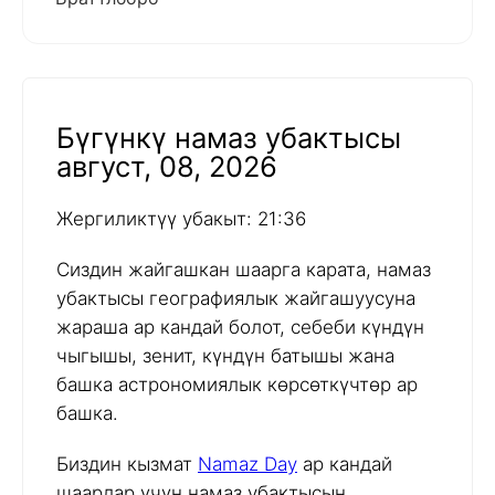
Бүгүнкү намаз убактысы
август, 08, 2026
Жергиликтүү убакыт: 21:36
Сиздин жайгашкан шаарга карата, намаз
убактысы географиялык жайгашуусуна
жараша ар кандай болот, себеби күндүн
чыгышы, зенит, күндүн батышы жана
башка астрономиялык көрсөткүчтөр ар
башка.
Биздин кызмат
Namaz Day
ар кандай
шаарлар үчүн намаз убактысын