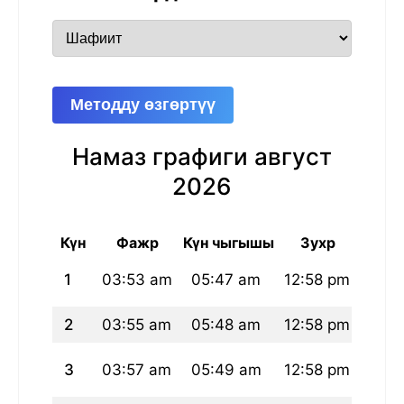
Методду өзгөртүү
Намаз графиги август
2026
Күн
Фажр
Күн чыгышы
Зухр
А
1
03:53 am
05:47 am
12:58 pm
04:5
2
03:55 am
05:48 am
12:58 pm
04:5
3
03:57 am
05:49 am
12:58 pm
04:5