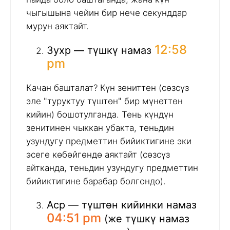
чыгышына чейин бир нече секунддар
мурун аяктайт.
12:58
Зухр — түшкү намаз
pm
Качан башталат? Күн зениттен (сөзсүз
эле "туруктуу түштөн" бир мүнөттөн
кийин) бошотулганда. Тень күндүн
зенитинен чыккан убакта, теньдин
узундугу предметтин бийиктигине эки
эсеге көбөйгөндө аяктайт (сөзсүз
айтканда, теньдин узундугу предметтин
бийиктигине барабар болгондо).
Аср — түштөн кийинки намаз
04:51 pm
(же түшкү намаз