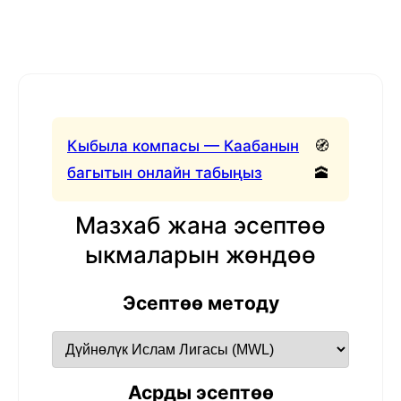
Кыбыла компасы — Каабанын
🧭
багытын онлайн табыңыз
🕋
Мазхаб жана эсептөө
ыкмаларын жөндөө
Эсептөө методу
Асрды эсептөө