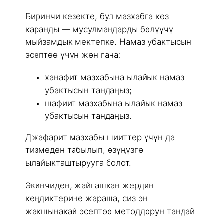
Биринчи кезекте, бул мазхабга көз
каранды — мусулмандарды бөлүүчү
мыйзамдык мектепке. Намаз убактысын
эсептөө үчүн жөн гана:
ханафит мазхабына ылайык намаз
убактысын тандаңыз;
шафиит мазхабына ылайык намаз
убактысын тандаңыз.
Джафарит мазхабы шииттер үчүн да
тизмеден табылып, өзүңүзгө
ылайыкташтырууга болот.
Экинчиден, жайгашкан жердин
кеңдиктерине жараша, сиз эң
жакшынакай эсептөө методдорун тандай