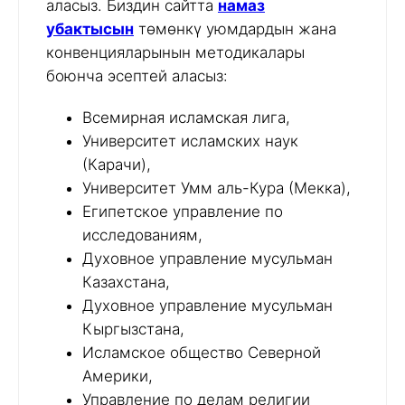
аласыз. Биздин сайтта
намаз
убактысын
төмөнкү уюмдардын жана
конвенцияларынын методикалары
боюнча эсептей аласыз:
Всемирная исламская лига,
Университет исламских наук
(Карачи),
Университет Умм аль-Кура (Мекка),
Египетское управление по
исследованиям,
Духовное управление мусульман
Казахстана,
Духовное управление мусульман
Кыргызстана,
Исламское общество Северной
Америки,
Управление по делам религии