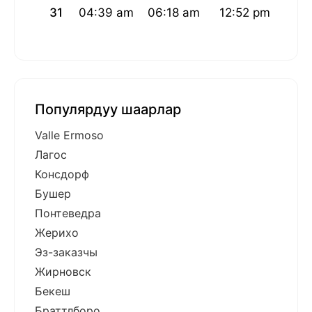
31
04:39 am
06:18 am
12:52 pm
04:
Популярдуу шаарлар
Valle Ermoso
Лагос
Консдорф
Бушер
Понтеведра
Жерихо
Эз-заказчы
Жирновск
Бекеш
Браттлборо