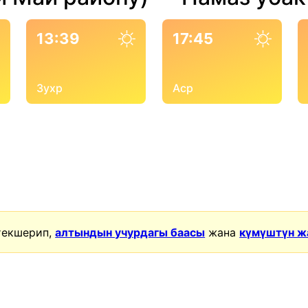
13:39
17:45
Зухр
Аср
текшерип,
алтындын учурдагы баасы
жана
күмүштүн ж