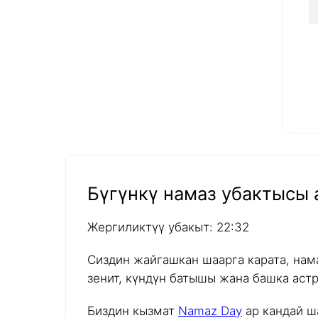
Бүгүнкү намаз убактысы а
Жергиликтүү убакыт: 22:32
Сиздин жайгашкан шаарга карата, нам
зенит, күндүн батышы жана башка аст
Биздин кызмат
Namaz Day
ар кандай ш