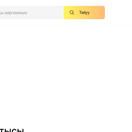
Табуу
ктысы