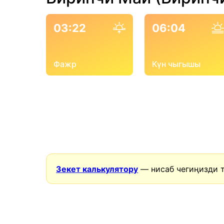
03:22
06:04
Фажр
Күн чыгышы
Зекет калькулятору
— нисаб чегиңизди 