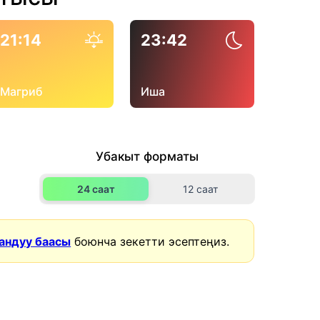
21:14
23:42
Магриб
Иша
Убакыт форматы
24 саат
12 саат
андуу баасы
боюнча зекетти эсептеңиз.