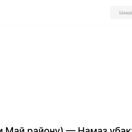
и Май району) — Намаз уба