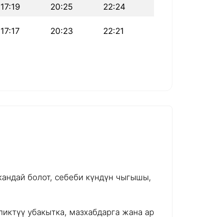
17:19
20:25
22:24
17:17
20:23
22:21
андай болот, себеби күндүн чыгышы,
иктүү убакытка, мазхабдарга жана ар