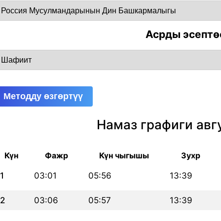
Асрды эсептө
Методду өзгөртүү
Намаз графиги авг
Күн
Фажр
Күн чыгышы
Зухр
1
03:01
05:56
13:39
2
03:06
05:57
13:39