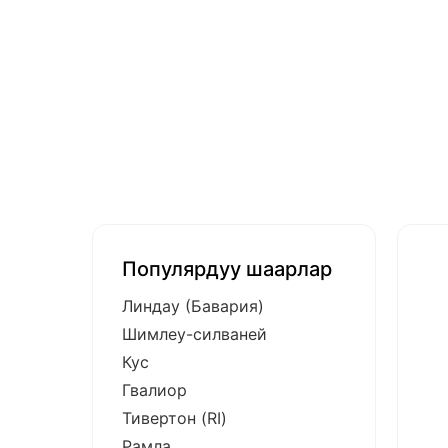
Популярдуу шаарлар
Линдау (Бавария)
Шимлеу-силваней
Кус
Гвалиор
Тивертон (RI)
Рамла