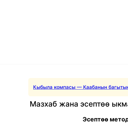
Кыбыла компасы — Каабанын багытын
Мазхаб жана эсептөө ык
Эсептөө мето