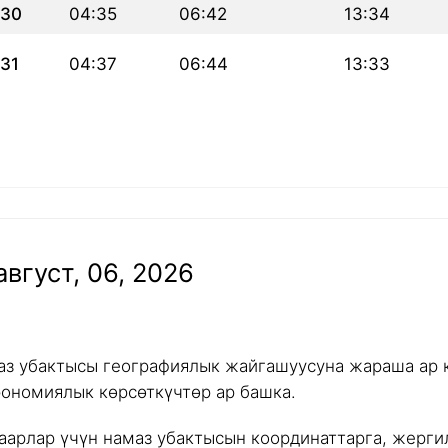
30
04:35
06:42
13:34
31
04:37
06:44
13:33
вгуст, 06, 2026
аз убактысы географиялык жайгашуусуна жараша ар к
рономиялык көрсөткүчтөр ар башка.
аарлар үчүн намаз убактысын координаттарга, жергил