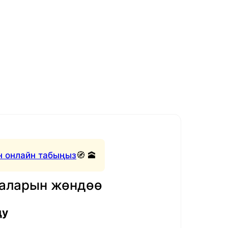
 онлайн табыңыз
🧭 🕋
маларын жөндөө
ду