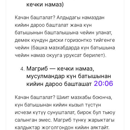
кечки намаз)
Качан башталат? Алдыдагы намаздан
кийин дароо башталат жана күн
батышынын башталышына чейин уланат,
демек күндүн диски горизонтко тийгенге
чейин (башка мазхабдарда күн батышына
чейин намаз окууга уруксат берилет).
Магриб — кечки намаз,
мусулмандар күн батышынан
20:06
кийин дароо башташат
Качан башталат? Шиит мазхабы боюнча,
күн батышынан кийин кызыл түстүн
исчези күтүү сунушталат, бирок бул тыюу
салынган эмес. Магриб түнкү жарыктагы
калдыктар жоголгондон кийин аяктайт.