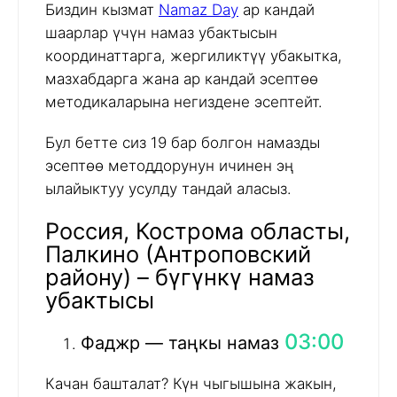
Биздин кызмат
Namaz Day
ар кандай
шаарлар үчүн намаз убактысын
координаттарга, жергиликтүү убакытка,
мазхабдарга жана ар кандай эсептөө
методикаларына негиздене эсептейт.
Бул бетте сиз 19 бар болгон намазды
эсептөө методдорунун ичинен эң
ылайыктуу усулду тандай аласыз.
Россия, Кострома областы,
Палкино (Антроповский
району) – бүгүнкү намаз
убактысы
03:00
Фаджр — таңкы намаз
Качан башталат? Күн чыгышына жакын,