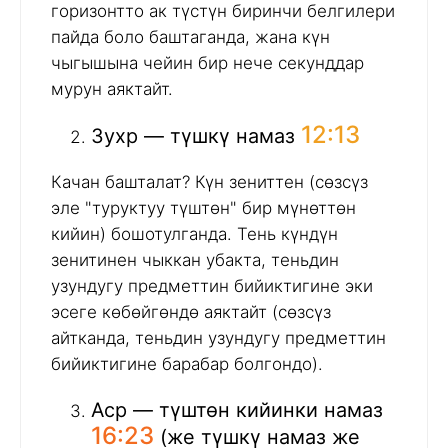
горизонтто ак түстүн биринчи белгилери
пайда боло баштаганда, жана күн
чыгышына чейин бир нече секунддар
мурун аяктайт.
12:13
Зухр — түшкү намаз
Качан башталат? Күн зениттен (сөзсүз
эле "туруктуу түштөн" бир мүнөттөн
кийин) бошотулганда. Тень күндүн
зенитинен чыккан убакта, теньдин
узундугу предметтин бийиктигине эки
эсеге көбөйгөндө аяктайт (сөзсүз
айтканда, теньдин узундугу предметтин
бийиктигине барабар болгондо).
Аср — түштөн кийинки намаз
16:23
(же түшкү намаз же