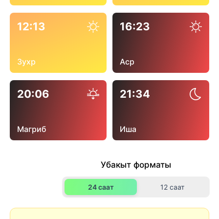
12:13
16:23
Зухр
Аср
20:06
21:34
Магриб
Иша
Убакыт форматы
24 саат
12 саат