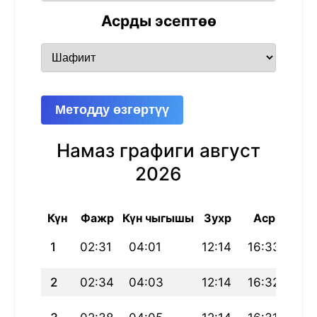
Асрды эсептөө
Методду өзгөртүү
Намаз графиги август
2026
Күн
Фажр
Күн чыгышы
Зухр
Аср
Маг
1
02:31
04:01
12:14
16:33
20:
2
02:34
04:03
12:14
16:32
20: