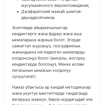
мусульманского вероисповедания,
Джафаритский мазхаб шиитов-
двунадесятников.
Эсептөөдө айырмачылыктар
кеңдиктерге жана фаджр жана иша
ыкмаларына жараша болот. Эгерде
саякаттап жүрсөңүз, географиялык
жакындыкка негизделген ыкмаларды
колдонсоңуз болот (мисалы, жогорку
кеңдиктерде болсоңуз, Мекке ислам
лигасынын ыкмасын колдонуу
сунушталат).
Намаз убактысы ар кандай методикалар
жана укуктук мектептерди тандаганда
өзгөрүшү мүмкүн, бирок мурдагыдай эле