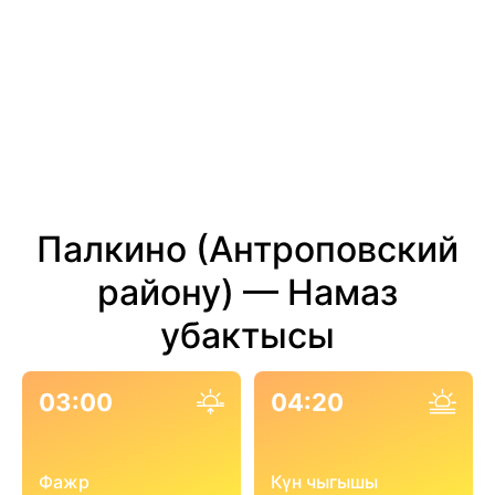
Палкино (Антроповский
району) — Намаз
убактысы
03:00
04:20
Фажр
Күн чыгышы