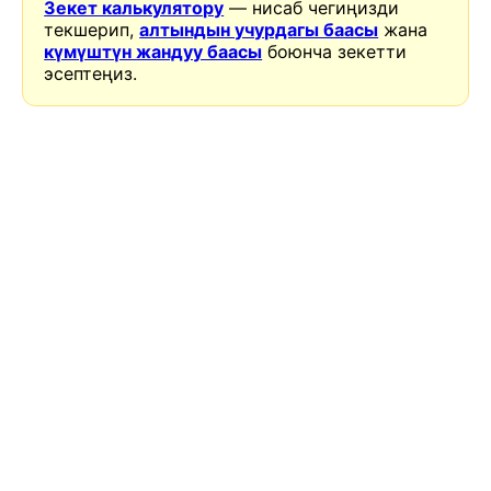
Зекет калькулятору
— нисаб чегиңизди
текшерип,
алтындын учурдагы баасы
жана
күмүштүн жандуу баасы
боюнча зекетти
эсептеңиз.