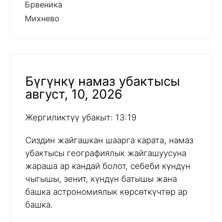
Брвеника
Михнево
Бүгүнкү намаз убактысы
август, 10, 2026
Жергиликтүү убакыт: 13:19
Сиздин жайгашкан шаарга карата, намаз
убактысы географиялык жайгашуусуна
жараша ар кандай болот, себеби күндүн
чыгышы, зенит, күндүн батышы жана
башка астрономиялык көрсөткүчтөр ар
башка.