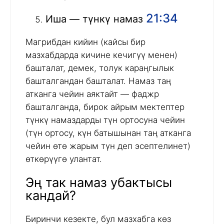
21:34
Иша — түнкү намаз
Магрибдан кийин (кайсы бир
мазхабдарда кичине кечигүү менен)
башталат, демек, толук караңгылык
башталгандан башталат. Намаз таң
атканга чейин аяктайт — фаджр
башталганда, бирок айрым мектептер
түнкү намаздарды түн ортосуна чейин
(түн ортосу, күн батышынан таң атканга
чейин өтө жарым түн деп эсептелинет)
өткөрүүгө улантат.
Эң так намаз убактысы
кандай?
Биринчи кезекте, бул мазхабга көз