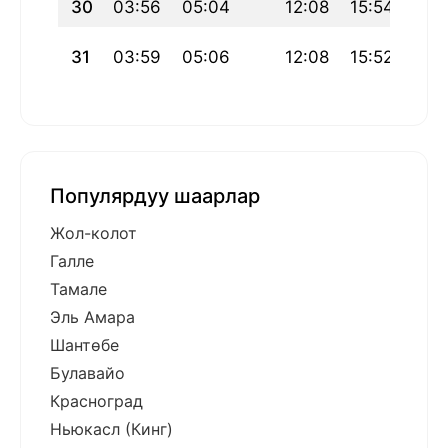
30
03:56
05:04
12:08
15:54
19:
31
03:59
05:06
12:08
15:52
19:
Популярдуу шаарлар
Жол-колот
Галле
Тамале
Эль Амара
Шантөбе
Булавайо
Красноград
Ньюкасл (Кинг)