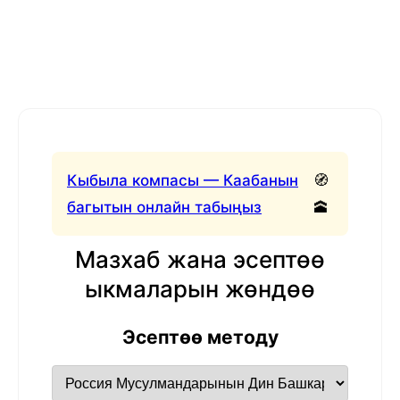
Кыбыла компасы — Каабанын
🧭
багытын онлайн табыңыз
🕋
Мазхаб жана эсептөө
ыкмаларын жөндөө
Эсептөө методу