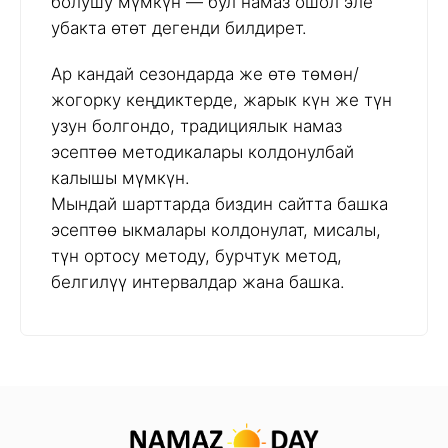
болушу мүмкүн — бул намаз ошол эле
убакта өтөт дегенди билдирет.
Ар кандай сезондарда же өтө төмөн/
жогорку кеңдиктерде, жарык күн же түн
узун болгондо, традициялык намаз
эсептөө методикалары колдонулбай
калышы мүмкүн.
Мындай шарттарда биздин сайтта башка
эсептөө ыкмалары колдонулат, мисалы,
түн ортосу методу, бурчтук метод,
белгилүү интервалдар жана башка.