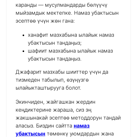
каранды — мусулмандарды бөлүүчү
мыйзамдык мектепке. Намаз убактысын
эсептөө үчүн жөн гана:
ханафит мазхабына ылайык намаз
убактысын тандаңыз;
шафиит мазхабына ылайык намаз
убактысын тандаңыз.
Джафарит мазхабы шииттер үчүн да
тизмеден табылып, өзүңүзгө
ылайыкташтырууга болот.
Экинчиден, жайгашкан жердин
кеңдиктерине жараша, сиз эң
жакшынакай эсептөө методдорун тандай
аласыз. Биздин сайтта
намаз
убактысын
төмөнкү уюмдардын жана