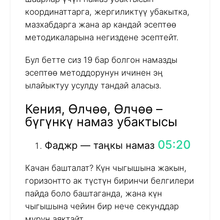
координаттарга, жергиликтүү убакытка,
мазхабдарга жана ар кандай эсептөө
методикаларына негиздене эсептейт.
Бул бетте сиз 19 бар болгон намазды
эсептөө методдорунун ичинен эң
ылайыктуу усулду тандай аласыз.
Кения, Өлчөө, Өлчөө –
бүгүнкү намаз убактысы
05:20
Фаджр — таңкы намаз
Качан башталат? Күн чыгышына жакын,
горизонтто ак түстүн биринчи белгилери
пайда боло баштаганда, жана күн
чыгышына чейин бир нече секунддар
мурун аяктайт.