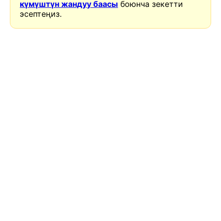
күмүштүн жандуу баасы
боюнча зекетти
эсептеңиз.