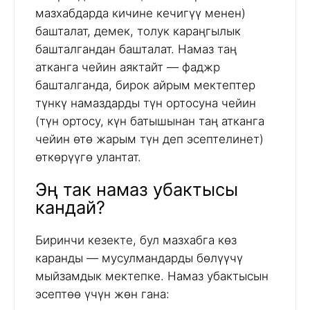
мазхабдарда кичине кечигүү менен)
башталат, демек, толук караңгылык
башталгандан башталат. Намаз таң
атканга чейин аяктайт — фаджр
башталганда, бирок айрым мектептер
түнкү намаздарды түн ортосуна чейин
(түн ортосу, күн батышынан таң атканга
чейин өтө жарым түн деп эсептелинет)
өткөрүүгө улантат.
Эң так намаз убактысы
кандай?
Биринчи кезекте, бул мазхабга көз
каранды — мусулмандарды бөлүүчү
мыйзамдык мектепке. Намаз убактысын
эсептөө үчүн жөн гана: