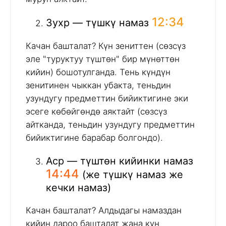
12:34
Зухр — түшкү намаз
Качан башталат? Күн зениттен (сөзсүз
эле "туруктуу түштөн" бир мүнөттөн
кийин) бошотулганда. Тень күндүн
зенитинен чыккан убакта, теньдин
узундугу предметтин бийиктигине эки
эсеге көбөйгөндө аяктайт (сөзсүз
айтканда, теньдин узундугу предметтин
бийиктигине барабар болгондо).
Аср — түштөн кийинки намаз
14:44
(же түшкү намаз же
кечки намаз)
Качан башталат? Алдыдагы намаздан
кийин дароо башталат жана күн