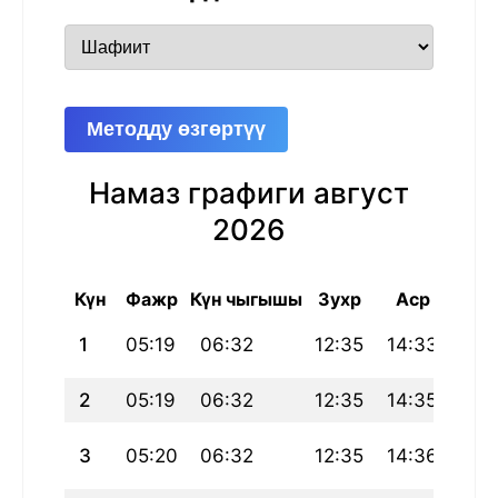
Методду өзгөртүү
Намаз графиги август
2026
Күн
Фажр
Күн чыгышы
Зухр
Аср
Магр
1
05:19
06:32
12:35
14:33
18:
2
05:19
06:32
12:35
14:35
18:
3
05:20
06:32
12:35
14:36
18: