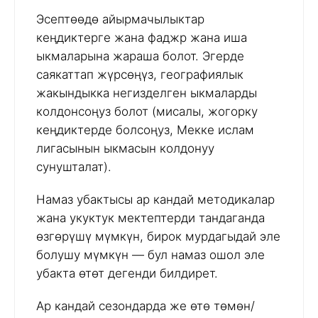
Эсептөөдө айырмачылыктар
кеңдиктерге жана фаджр жана иша
ыкмаларына жараша болот. Эгерде
саякаттап жүрсөңүз, географиялык
жакындыкка негизделген ыкмаларды
колдонсоңуз болот (мисалы, жогорку
кеңдиктерде болсоңуз, Мекке ислам
лигасынын ыкмасын колдонуу
сунушталат).
Намаз убактысы ар кандай методикалар
жана укуктук мектептерди тандаганда
өзгөрүшү мүмкүн, бирок мурдагыдай эле
болушу мүмкүн — бул намаз ошол эле
убакта өтөт дегенди билдирет.
Ар кандай сезондарда же өтө төмөн/