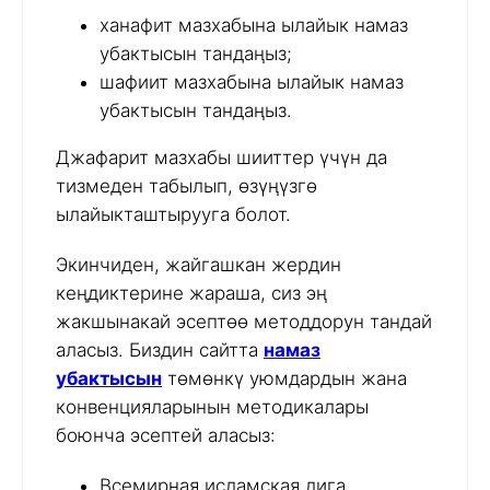
ханафит мазхабына ылайык намаз
убактысын тандаңыз;
шафиит мазхабына ылайык намаз
убактысын тандаңыз.
Джафарит мазхабы шииттер үчүн да
тизмеден табылып, өзүңүзгө
ылайыкташтырууга болот.
Экинчиден, жайгашкан жердин
кеңдиктерине жараша, сиз эң
жакшынакай эсептөө методдорун тандай
аласыз. Биздин сайтта
намаз
убактысын
төмөнкү уюмдардын жана
конвенцияларынын методикалары
боюнча эсептей аласыз:
Всемирная исламская лига,