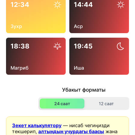
12:34
14:44
Зухр
Аср
18:38
19:45
Магриб
Иша
Убакыт форматы
24 саат
12 саат
Зекет калькулятору
— нисаб чегиңизди
текшерип,
алтындын учурдагы баасы
жана