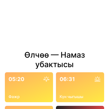
Өлчөө — Намаз
убактысы
05:20
06:31
Фажр
Күн чыгышы