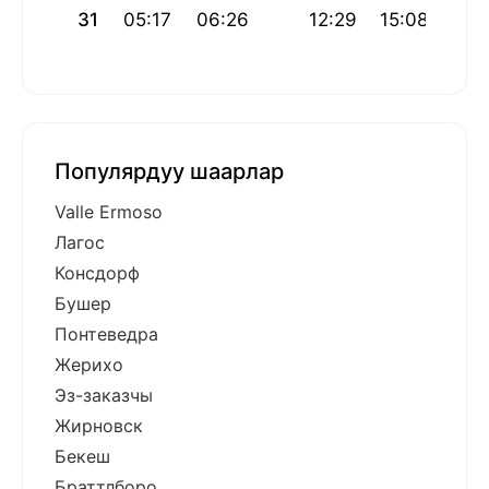
31
05:17
06:26
12:29
15:08
18:
Популярдуу шаарлар
Valle Ermoso
Лагос
Консдорф
Бушер
Понтеведра
Жерихо
Эз-заказчы
Жирновск
Бекеш
Браттлборо