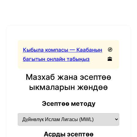
Кыбыла компасы — Каабанын
🧭
багытын онлайн табыңыз
🕋
Мазхаб жана эсептөө
ыкмаларын жөндөө
Эсептөө методу
Асрды эсептөө