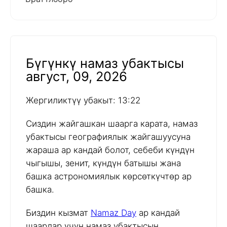
Бүгүнкү намаз убактысы
август, 09, 2026
Жергиликтүү убакыт: 13:22
Сиздин жайгашкан шаарга карата, намаз
убактысы географиялык жайгашуусуна
жараша ар кандай болот, себеби күндүн
чыгышы, зенит, күндүн батышы жана
башка астрономиялык көрсөткүчтөр ар
башка.
Биздин кызмат
Namaz Day
ар кандай
шаарлар үчүн намаз убактысын