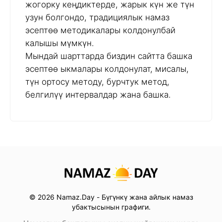
жогорку кеңдиктерде, жарык күн же түн
узун болгондо, традициялык намаз
эсептөө методикалары колдонулбай
калышы мүмкүн.
Мындай шарттарда биздин сайтта башка
эсептөө ыкмалары колдонулат, мисалы,
түн ортосу методу, бурчтук метод,
белгилүү интервалдар жана башка.
© 2026 Namaz.Day - Бүгүнкү жана айлык намаз
убактысынын графиги.