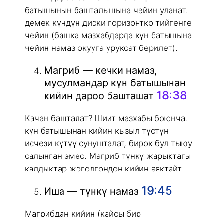
батышынын башталышына чейин уланат,
демек күндүн диски горизонтко тийгенге
чейин (башка мазхабдарда күн батышына
чейин намаз окууга уруксат берилет).
Магриб — кечки намаз,
мусулмандар күн батышынан
18:38
кийин дароо башташат
Качан башталат? Шиит мазхабы боюнча,
күн батышынан кийин кызыл түстүн
исчези күтүү сунушталат, бирок бул тыюу
салынган эмес. Магриб түнкү жарыктагы
калдыктар жоголгондон кийин аяктайт.
19:45
Иша — түнкү намаз
Магрибдан кийин (кайсы бир