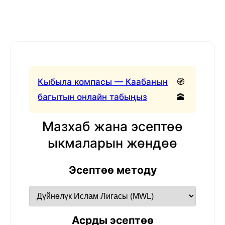
Кыбыла компасы — Каабанын
🧭
багытын онлайн табыңыз
🕋
Мазхаб жана эсептөө
ыкмаларын жөндөө
Эсептөө методу
Асрды эсептөө