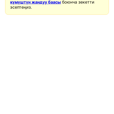
күмүштүн жандуу баасы
боюнча зекетти
эсептеңиз.