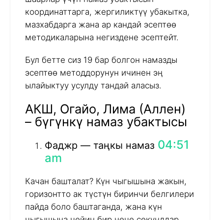
координаттарга, жергиликтүү убакытка,
мазхабдарга жана ар кандай эсептөө
методикаларына негиздене эсептейт.
Бул бетте сиз 19 бар болгон намазды
эсептөө методдорунун ичинен эң
ылайыктуу усулду тандай аласыз.
АКШ, Огайо, Лима (Аллен)
– бүгүнкү намаз убактысы
04:51
Фаджр — таңкы намаз
am
Качан башталат? Күн чыгышына жакын,
горизонтто ак түстүн биринчи белгилери
пайда боло баштаганда, жана күн
чыгышына чейин бир нече секунддар