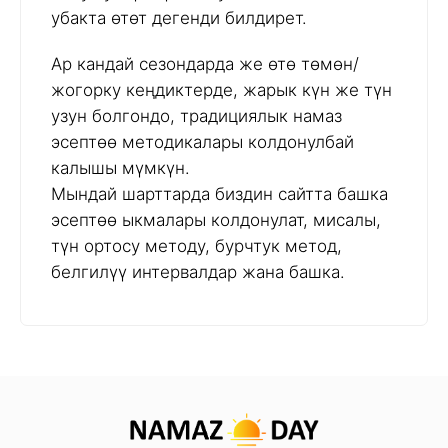
убакта өтөт дегенди билдирет.
Ар кандай сезондарда же өтө төмөн/
жогорку кеңдиктерде, жарык күн же түн
узун болгондо, традициялык намаз
эсептөө методикалары колдонулбай
калышы мүмкүн.
Мындай шарттарда биздин сайтта башка
эсептөө ыкмалары колдонулат, мисалы,
түн ортосу методу, бурчтук метод,
белгилүү интервалдар жана башка.