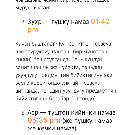
мурун аяктайт.
01:42
Зухр — түшкү намаз
pm
Качан башталат? Күн зениттен (сөзсүз
эле "туруктуу түштөн" бир мүнөттөн
кийин) бошотулганда. Тень күндүн
зенитинен чыккан убакта, теньдин
узундугу предметтин бийиктигине эки
эсеге көбөйгөндө аяктайт (сөзсүз
айтканда, теньдин узундугу предметтин
бийиктигине барабар болгондо).
Аср — түштөн кийинки намаз
05:35 pm
(же түшкү намаз
же кечки намаз)