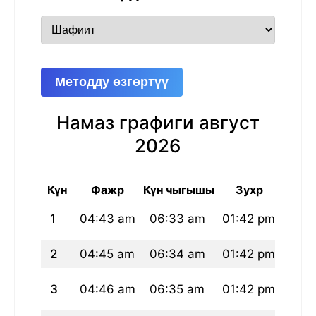
Методду өзгөртүү
Намаз графиги август
2026
Күн
Фажр
Күн чыгышы
Зухр
А
1
04:43 am
06:33 am
01:42 pm
05:
2
04:45 am
06:34 am
01:42 pm
05:
3
04:46 am
06:35 am
01:42 pm
05: