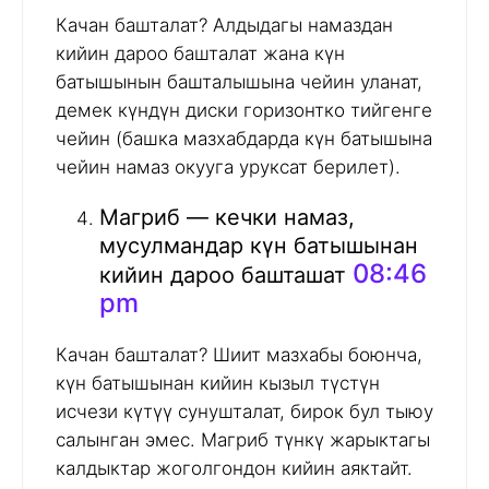
Качан башталат? Алдыдагы намаздан
кийин дароо башталат жана күн
батышынын башталышына чейин уланат,
демек күндүн диски горизонтко тийгенге
чейин (башка мазхабдарда күн батышына
чейин намаз окууга уруксат берилет).
Магриб — кечки намаз,
мусулмандар күн батышынан
08:46
кийин дароо башташат
pm
Качан башталат? Шиит мазхабы боюнча,
күн батышынан кийин кызыл түстүн
исчези күтүү сунушталат, бирок бул тыюу
салынган эмес. Магриб түнкү жарыктагы
калдыктар жоголгондон кийин аяктайт.