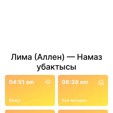
Лима (Аллен) — Намаз
убактысы
04:51 am
06:38 am
Фажр
Күн чыгышы