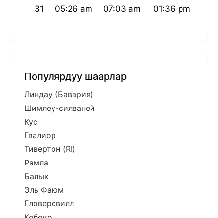
31
05:26 am
07:03 am
01:36 pm
05:1
Популярдуу шаарлар
Линдау (Бавария)
Шимлеу-силваней
Кус
Гвалиор
Тивертон (RI)
Рамла
Балык
Эль Фаюм
Гловерсвилл
Кобоко