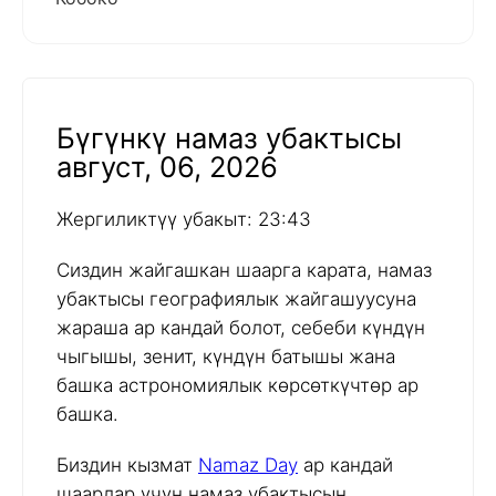
Бүгүнкү намаз убактысы
август, 06, 2026
Жергиликтүү убакыт: 23:43
Сиздин жайгашкан шаарга карата, намаз
убактысы географиялык жайгашуусуна
жараша ар кандай болот, себеби күндүн
чыгышы, зенит, күндүн батышы жана
башка астрономиялык көрсөткүчтөр ар
башка.
Биздин кызмат
Namaz Day
ар кандай
шаарлар үчүн намаз убактысын