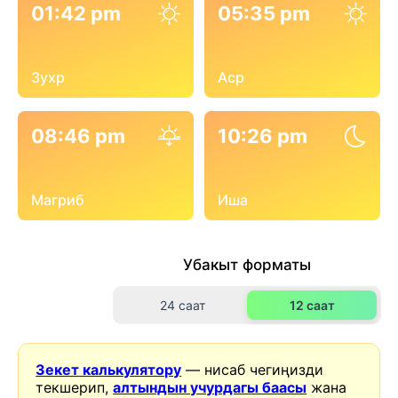
01:42 pm
05:35 pm
Зухр
Аср
08:46 pm
10:26 pm
Магриб
Иша
Убакыт форматы
24 саат
12 саат
Зекет калькулятору
— нисаб чегиңизди
текшерип,
алтындын учурдагы баасы
жана