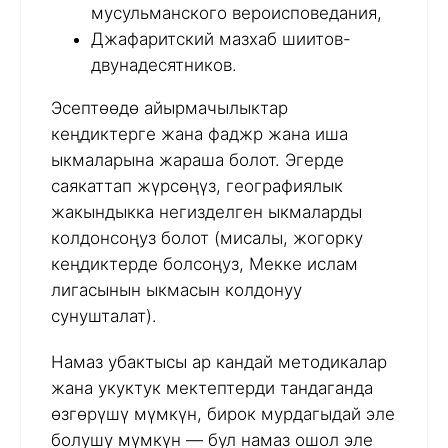
мусульманского вероисповедания,
Джафаритский мазхаб шиитов-
двунадесятников.
Эсептөөдө айырмачылыктар
кеңдиктерге жана фаджр жана иша
ыкмаларына жараша болот. Эгерде
саякаттап жүрсөңүз, географиялык
жакындыкка негизделген ыкмаларды
колдонсоңуз болот (мисалы, жогорку
кеңдиктерде болсоңуз, Мекке ислам
лигасынын ыкмасын колдонуу
сунушталат).
Намаз убактысы ар кандай методикалар
жана укуктук мектептерди тандаганда
өзгөрүшү мүмкүн, бирок мурдагыдай эле
болушу мүмкүн — бул намаз ошол эле