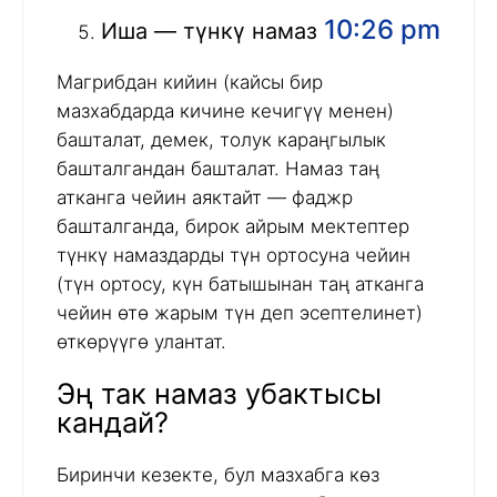
10:26 pm
Иша — түнкү намаз
Магрибдан кийин (кайсы бир
мазхабдарда кичине кечигүү менен)
башталат, демек, толук караңгылык
башталгандан башталат. Намаз таң
атканга чейин аяктайт — фаджр
башталганда, бирок айрым мектептер
түнкү намаздарды түн ортосуна чейин
(түн ортосу, күн батышынан таң атканга
чейин өтө жарым түн деп эсептелинет)
өткөрүүгө улантат.
Эң так намаз убактысы
кандай?
Биринчи кезекте, бул мазхабга көз