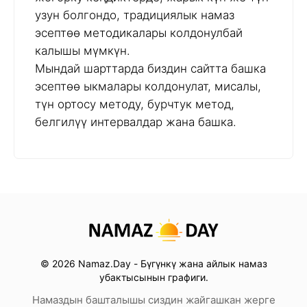
узун болгондо, традициялык намаз
эсептөө методикалары колдонулбай
калышы мүмкүн.
Мындай шарттарда биздин сайтта башка
эсептөө ыкмалары колдонулат, мисалы,
түн ортосу методу, бурчтук метод,
белгилүү интервалдар жана башка.
© 2026 Namaz.Day - Бүгүнкү жана айлык намаз
убактысынын графиги.
Намаздын башталышы сиздин жайгашкан жерге