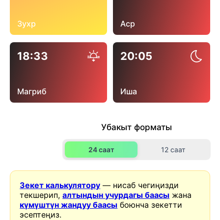
Зухр
Аср
18:33
20:05
Магриб
Иша
Убакыт форматы
24 саат
12 саат
Зекет калькулятору
— нисаб чегиңизди
текшерип,
алтындын учурдагы баасы
жана
күмүштүн жандуу баасы
боюнча зекетти
эсептеңиз.