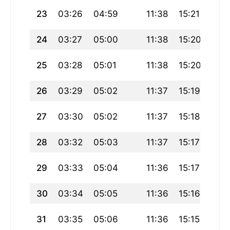
23
03:26
04:59
11:38
15:21
18:1
24
03:27
05:00
11:38
15:20
18:1
25
03:28
05:01
11:38
15:20
18:1
26
03:29
05:02
11:37
15:19
18:1
27
03:30
05:02
11:37
15:18
18:1
28
03:32
05:03
11:37
15:17
18:1
29
03:33
05:04
11:36
15:17
18:
30
03:34
05:05
11:36
15:16
18:
31
03:35
05:06
11:36
15:15
18: