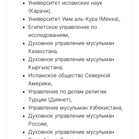
Университет исламских наук
(Карачи),
Университет Умм аль-Кура (Мекка),
Египетское управление по
исследованиям,
Духовное управление мусульман
Казахстана,
Духовное управление мусульман
Кыргызстана,
Исламское общество Северной
Америки,
Управление по делам религии
Турции (Диянет),
Управление мусульман Узбекистана,
Духовное управление мусульман
России,
Духовное управление мусульман