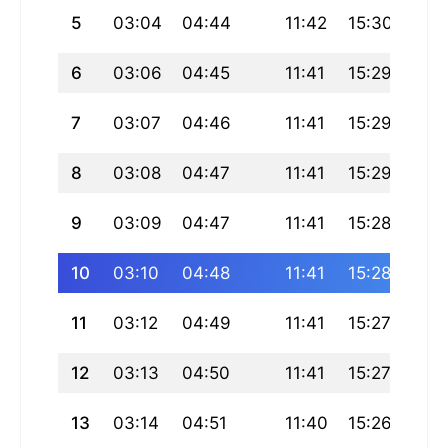
5
03:04
04:44
11:42
15:30
18:
6
03:06
04:45
11:41
15:29
18:
7
03:07
04:46
11:41
15:29
18:
8
03:08
04:47
11:41
15:29
18:
9
03:09
04:47
11:41
15:28
18:
10
03:10
04:48
11:41
15:28
18:
11
03:12
04:49
11:41
15:27
18:
12
03:13
04:50
11:41
15:27
18:3
13
03:14
04:51
11:40
15:26
18: