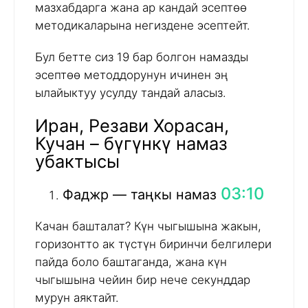
мазхабдарга жана ар кандай эсептөө
методикаларына негиздене эсептейт.
Бул бетте сиз 19 бар болгон намазды
эсептөө методдорунун ичинен эң
ылайыктуу усулду тандай аласыз.
Иран, Резави Хорасан,
Кучан – бүгүнкү намаз
убактысы
03:10
Фаджр — таңкы намаз
Качан башталат? Күн чыгышына жакын,
горизонтто ак түстүн биринчи белгилери
пайда боло баштаганда, жана күн
чыгышына чейин бир нече секунддар
мурун аяктайт.