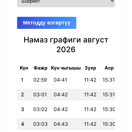
Методду өзгөртүү
Намаз графиги август
2026
Күн
Фажр
Күн чыгышы
Зухр
Аср
Магр
1
02:59
04:41
11:42
15:31
18:
2
03:01
04:42
11:42
15:31
18:
3
03:02
04:42
11:42
15:30
18:4
4
03:03
04:43
11:42
15:30
18: