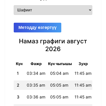
Методду өзгөртүү
Намаз графиги август
2026
Күн
Фажр
Күн чыгышы
Зухр
А
1
03:34 am
05:04 am
11:45 am
03:1
2
03:35 am
05:05 am
11:45 am
03:1
3
03:36 am
05:05 am
11:45 am
03:1