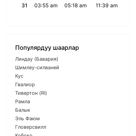
31
03:55 am
05:18 am
11:39 am
03:0
Популярдуу шаарлар
Линдау (Бавария)
Шимлеу-силваней
Кус
Гвалиор
Тивертон (RI)
Рамла
Балык
Эль Фаюм
Гловерсвилл
Кобоко