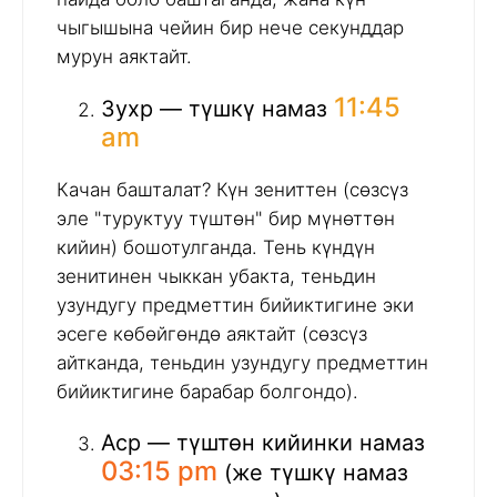
чыгышына чейин бир нече секунддар
мурун аяктайт.
11:45
Зухр — түшкү намаз
am
Качан башталат? Күн зениттен (сөзсүз
эле "туруктуу түштөн" бир мүнөттөн
кийин) бошотулганда. Тень күндүн
зенитинен чыккан убакта, теньдин
узундугу предметтин бийиктигине эки
эсеге көбөйгөндө аяктайт (сөзсүз
айтканда, теньдин узундугу предметтин
бийиктигине барабар болгондо).
Аср — түштөн кийинки намаз
03:15 pm
(же түшкү намаз