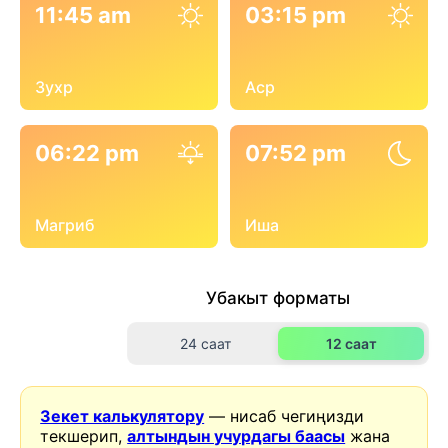
11:45 am
03:15 pm
Зухр
Аср
06:22 pm
07:52 pm
Магриб
Иша
Убакыт форматы
24 саат
12 саат
Зекет калькулятору
— нисаб чегиңизди
текшерип,
алтындын учурдагы баасы
жана