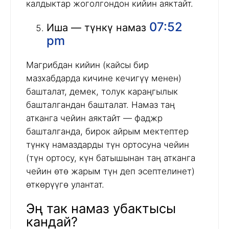
калдыктар жоголгондон кийин аяктайт.
07:52
Иша — түнкү намаз
pm
Магрибдан кийин (кайсы бир
мазхабдарда кичине кечигүү менен)
башталат, демек, толук караңгылык
башталгандан башталат. Намаз таң
атканга чейин аяктайт — фаджр
башталганда, бирок айрым мектептер
түнкү намаздарды түн ортосуна чейин
(түн ортосу, күн батышынан таң атканга
чейин өтө жарым түн деп эсептелинет)
өткөрүүгө улантат.
Эң так намаз убактысы
кандай?