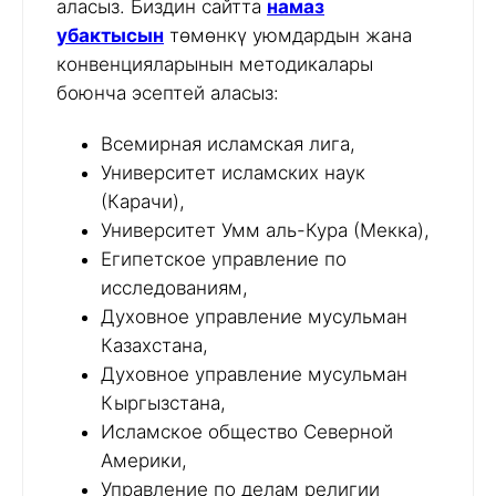
аласыз. Биздин сайтта
намаз
убактысын
төмөнкү уюмдардын жана
конвенцияларынын методикалары
боюнча эсептей аласыз:
Всемирная исламская лига,
Университет исламских наук
(Карачи),
Университет Умм аль-Кура (Мекка),
Египетское управление по
исследованиям,
Духовное управление мусульман
Казахстана,
Духовное управление мусульман
Кыргызстана,
Исламское общество Северной
Америки,
Управление по делам религии