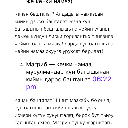
же кечки намаз)
Качан башталат? Алдыдагы намаздан
кийин дароо башталат жана күн
батышынын башталышына чейин уланат,
демек күндүн диски горизонтко тийгенге
чейин (башка мазхабдарда күн батышына
чейин намаз окууга уруксат берилет).
Магриб — кечки намаз,
мусулмандар күн батышынан
06:22
кийин дароо башташат
pm
Качан башталат? Шиит мазхабы боюнча,
күн батышынан кийин кызыл түстүн
исчези күтүү сунушталат, бирок бул тыюу
салынган эмес. Магриб түнкү жарыктагы