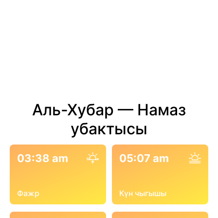
Аль-Хубар — Намаз
убактысы
03:38 am
05:07 am
Фажр
Күн чыгышы