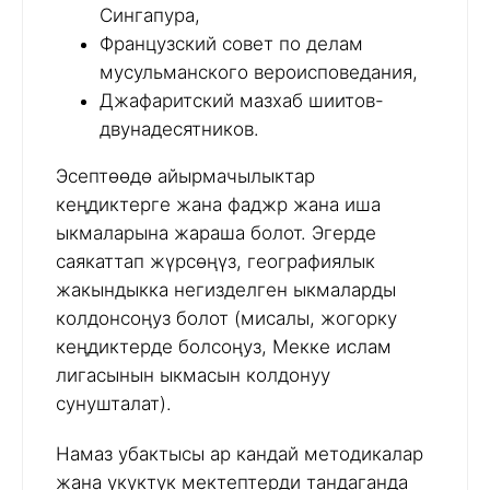
Сингапура,
Французский совет по делам
мусульманского вероисповедания,
Джафаритский мазхаб шиитов-
двунадесятников.
Эсептөөдө айырмачылыктар
кеңдиктерге жана фаджр жана иша
ыкмаларына жараша болот. Эгерде
саякаттап жүрсөңүз, географиялык
жакындыкка негизделген ыкмаларды
колдонсоңуз болот (мисалы, жогорку
кеңдиктерде болсоңуз, Мекке ислам
лигасынын ыкмасын колдонуу
сунушталат).
Намаз убактысы ар кандай методикалар
жана укуктук мектептерди тандаганда