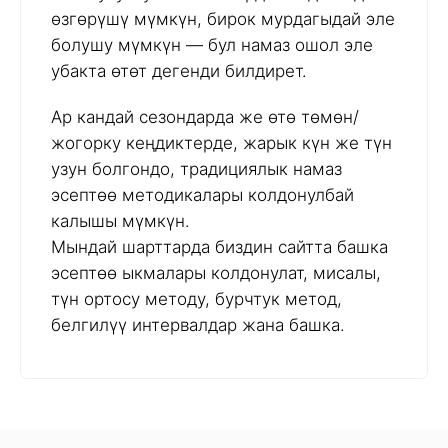
өзгөрүшү мүмкүн, бирок мурдагыдай эле
болушу мүмкүн — бул намаз ошол эле
убакта өтөт дегенди билдирет.
Ар кандай сезондарда же өтө төмөн/
жогорку кеңдиктерде, жарык күн же түн
узун болгондо, традициялык намаз
эсептөө методикалары колдонулбай
калышы мүмкүн.
Мындай шарттарда биздин сайтта башка
эсептөө ыкмалары колдонулат, мисалы,
түн ортосу методу, бурчтук метод,
белгилүү интервалдар жана башка.