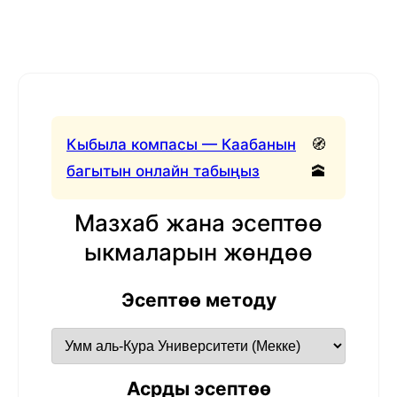
Кыбыла компасы — Каабанын
🧭
багытын онлайн табыңыз
🕋
Мазхаб жана эсептөө
ыкмаларын жөндөө
Эсептөө методу
Асрды эсептөө