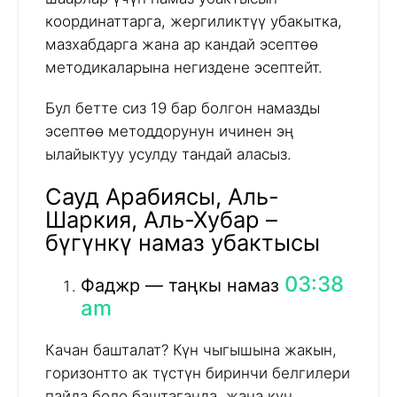
координаттарга, жергиликтүү убакытка,
мазхабдарга жана ар кандай эсептөө
методикаларына негиздене эсептейт.
Бул бетте сиз 19 бар болгон намазды
эсептөө методдорунун ичинен эң
ылайыктуу усулду тандай аласыз.
Сауд Арабиясы, Аль-
Шаркия, Аль-Хубар –
бүгүнкү намаз убактысы
03:38
Фаджр — таңкы намаз
am
Качан башталат? Күн чыгышына жакын,
горизонтто ак түстүн биринчи белгилери
пайда боло баштаганда, жана күн