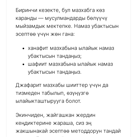
Биринчи кезекте, бул мазхабга көз
каранды — мусулмандарды бөлүүчү
мыйзамдык мектепке. Намаз убактысын
эсептөө үчүн жөн гана:
ханафит мазхабына ылайык намаз
убактысын тандаңыз;
шафиит мазхабына ылайык намаз
убактысын тандаңыз.
Джафарит мазхабы шииттер үчүн да
тизмеден табылып, өзүңүзгө
ылайыкташтырууга болот.
Экинчиден, жайгашкан жердин
кеңдиктерине жараша, сиз эң
жакшынакай эсептөө методдорун тандай