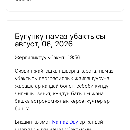
Бүгүнкү намаз убактысы
август, 06, 2026
Жергиликтүү убакыт: 19:56
Сиздин жайгашкан шаарга карата, намаз
убактысы географиялык жайгашуусуна
жараша ар кандай болот, себеби күндүн
чыгышы, зенит, күндүн батышы жана
башка астрономиялык көрсөткүчтөр ар
башка.
Биздин кызмат
Namaz Day
ар кандай
шаарлар үчүн намаз убактысын