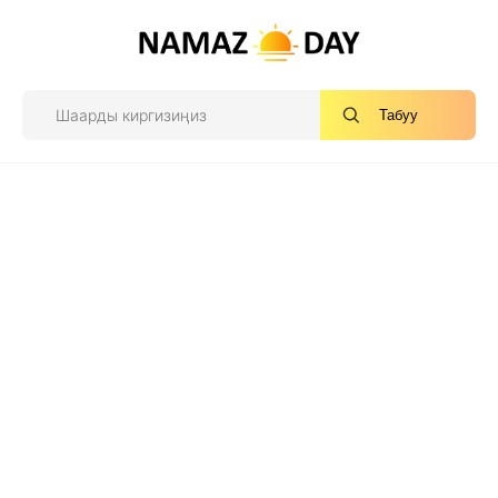
Табуу