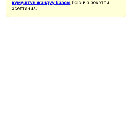
күмүштүн жандуу баасы
боюнча зекетти
эсептеңиз.