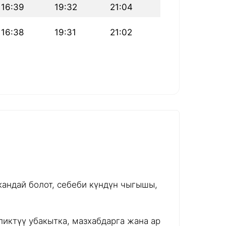
16:39
19:32
21:04
16:38
19:31
21:02
андай болот, себеби күндүн чыгышы,
иктүү убакытка, мазхабдарга жана ар