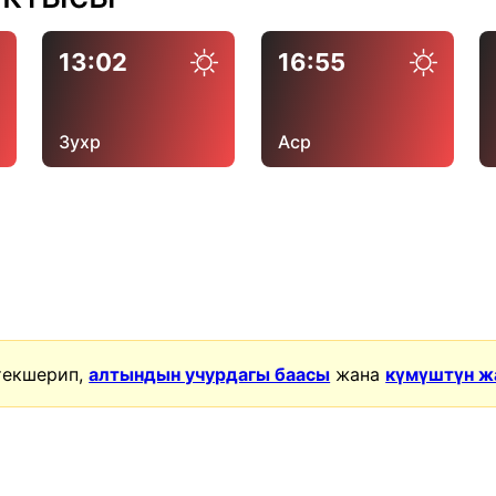
13:02
16:55
Зухр
Аср
текшерип,
алтындын учурдагы баасы
жана
күмүштүн ж