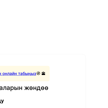
 онлайн табыңыз
🧭 🕋
маларын жөндөө
ду