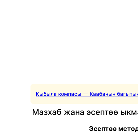
Кыбыла компасы — Каабанын багытын
Мазхаб жана эсептөө ык
Эсептөө мето