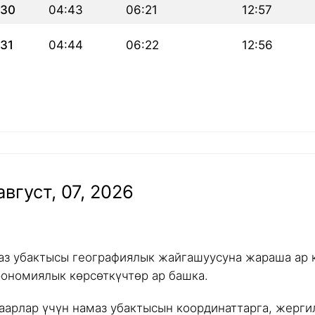
30
04:43
06:21
12:57
31
04:44
06:22
12:56
вгуст, 07, 2026
аз убактысы географиялык жайгашуусуна жараша ар к
рономиялык көрсөткүчтөр ар башка.
аарлар үчүн намаз убактысын координаттарга, жергил