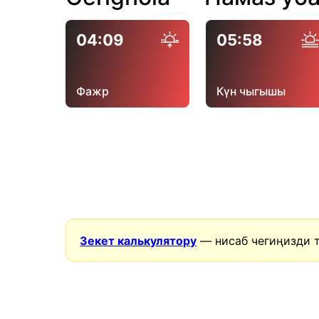
04:09
05:58
Фажр
Күн чыгышы
Зекет калькулятору
— нисаб чегиңизди 