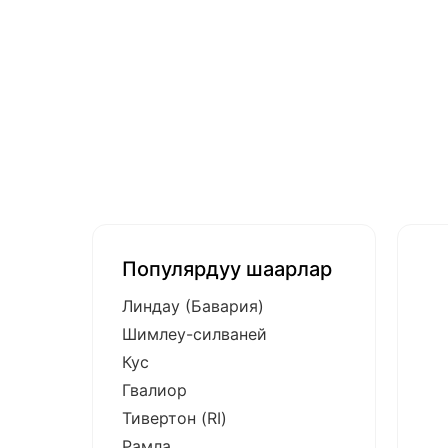
Популярдуу шаарлар
Линдау (Бавария)
Шимлеу-силваней
Кус
Гвалиор
Тивертон (RI)
Рамла