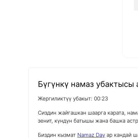
Бүгүнкү намаз убактысы а
Жергиликтүү убакыт: 00:23
Сиздин жайгашкан шаарга карата, нам
зенит, күндүн батышы жана башка аст
Биздин кызмат
Namaz Day
ар кандай ш