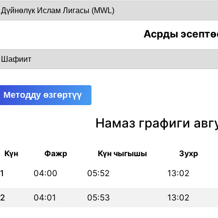
Асрды эсептө
Методду өзгөртүү
Намаз графиги авг
Күн
Фажр
Күн чыгышы
Зухр
1
04:00
05:52
13:02
2
04:01
05:53
13:02