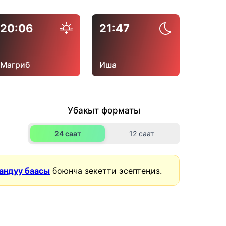
20:06
21:47
Магриб
Иша
Убакыт форматы
24 саат
12 саат
андуу баасы
боюнча зекетти эсептеңиз.