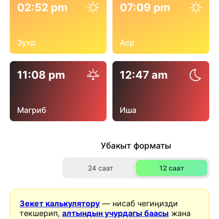
02:52 pm
07:09 pm
Зухр
Аср
11:08 pm
12:47 am
Магриб
Иша
Убакыт форматы
24 саат
12 саат
Зекет калькулятору
— нисаб чегиңизди
текшерип,
алтындын учурдагы баасы
жана