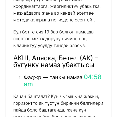
координаттарга, жергиликтүү убакытка,
мазхабдарга жана ар кандай эсептөө
методикаларына негиздене эсептейт.
Бул бетте сиз 19 бар болгон намазды
эсептөө методдорунун ичинен эң
ылайыктуу усулду тандай аласыз.
АКШ, Аляска, Бетел (АК) –
бүгүнкү намаз убактысы
04:58
Фаджр — таңкы намаз
am
Качан башталат? Күн чыгышына жакын,
горизонтто ак түстүн биринчи белгилери
пайда боло баштаганда, жана күн
чыгышына чейин бир нече секунддар