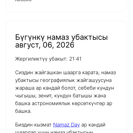
Бүгүнкү намаз убактысы
август, 06, 2026
Жергиликтүү убакыт: 21:41
Сиздин жайгашкан шаарга карата, намаз
убактысы географиялык жайгашуусуна
жараша ар кандай болот, себеби күндүн
чыгышы, зенит, күндүн батышы жана
башка астрономиялык көрсөткүчтөр ар
башка.
Биздин кызмат
Namaz Day
ар кандай
шаарлар үчүн намаз убактысын