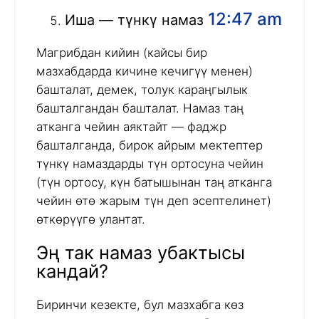
12:47 am
Иша — түнкү намаз
Магрибдан кийин (кайсы бир
мазхабдарда кичине кечигүү менен)
башталат, демек, толук караңгылык
башталгандан башталат. Намаз таң
атканга чейин аяктайт — фаджр
башталганда, бирок айрым мектептер
түнкү намаздарды түн ортосуна чейин
(түн ортосу, күн батышынан таң атканга
чейин өтө жарым түн деп эсептелинет)
өткөрүүгө улантат.
Эң так намаз убактысы
кандай?
Биринчи кезекте, бул мазхабга көз