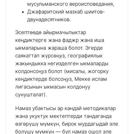
мусульманского вероисповедания,
Джафаритский мазхаб шиитов-
двунадесятников.
Эсептөөдө айырмачылыктар
кеңдиктерге жана фаджр жана иша
ыкмаларына жараша болот. Эгерде
саякаттап жүрсөңүз, географиялык
жакындыкка негизделген ыкмаларды
колдонсоңуз болот (мисалы, жогорку
кеңдиктерде болсоңуз, Мекке ислам
лигасынын ыкмасын колдонуу
сунушталат).
Намаз убактысы ар кандай методикалар
жана укуктук мектептерди тандаганда
өзгөрүшү мүмкүн, бирок мурдагыдай эле
болушу мүмкүн — бул намаз ошол эле