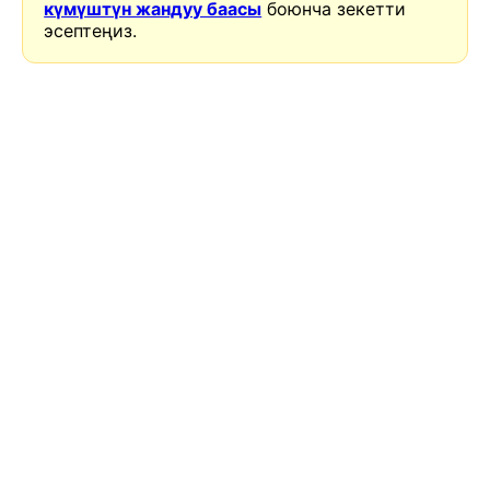
күмүштүн жандуу баасы
боюнча зекетти
эсептеңиз.