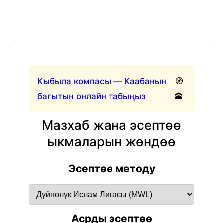
Кыбыла компасы — Каабанын
🧭
багытын онлайн табыңыз
🕋
Мазхаб жана эсептөө
ыкмаларын жөндөө
Эсептөө методу
Асрды эсептөө