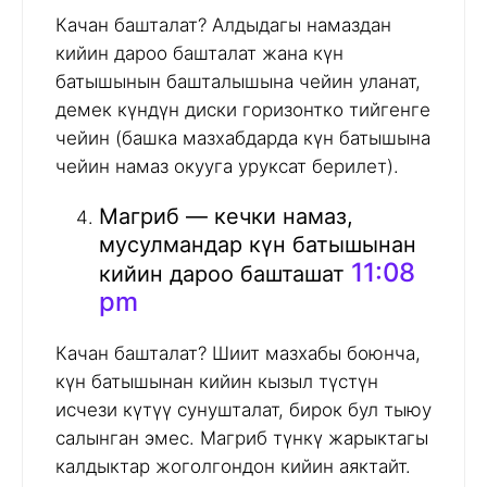
Качан башталат? Алдыдагы намаздан
кийин дароо башталат жана күн
батышынын башталышына чейин уланат,
демек күндүн диски горизонтко тийгенге
чейин (башка мазхабдарда күн батышына
чейин намаз окууга уруксат берилет).
Магриб — кечки намаз,
мусулмандар күн батышынан
11:08
кийин дароо башташат
pm
Качан башталат? Шиит мазхабы боюнча,
күн батышынан кийин кызыл түстүн
исчези күтүү сунушталат, бирок бул тыюу
салынган эмес. Магриб түнкү жарыктагы
калдыктар жоголгондон кийин аяктайт.