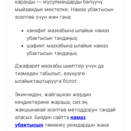
каранды — мусулмандарды бөлүүчү
мыйзамдык мектепке. Намаз убактысын
эсептөө үчүн жөн гана:
ханафит мазхабына ылайык намаз
убактысын тандаңыз;
шафиит мазхабына ылайык намаз
убактысын тандаңыз.
Джафарит мазхабы шииттер үчүн да
тизмеден табылып, өзүңүзгө
ылайыкташтырууга болот.
Экинчиден, жайгашкан жердин
кеңдиктерине жараша, сиз эң
жакшынакай эсептөө методдорун тандай
аласыз. Биздин сайтта
намаз
убактысын
төмөнкү уюмдардын жана