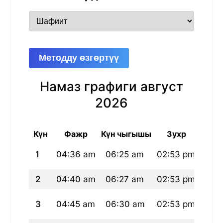
Методду өзгөртүү
Намаз графиги август
2026
Күн
Фажр
Күн чыгышы
Зухр
А
1
04:36 am
06:25 am
02:53 pm
07:
2
04:40 am
06:27 am
02:53 pm
07:
3
04:45 am
06:30 am
02:53 pm
07: