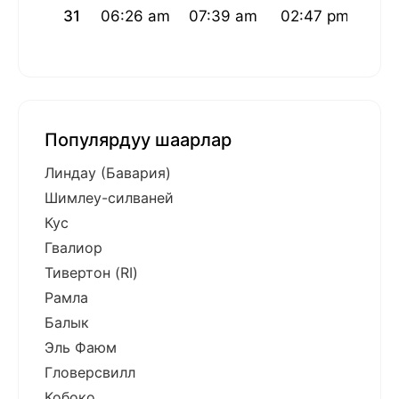
31
06:26 am
07:39 am
02:47 pm
06:
Популярдуу шаарлар
Линдау (Бавария)
Шимлеу-силваней
Кус
Гвалиор
Тивертон (RI)
Рамла
Балык
Эль Фаюм
Гловерсвилл
Кобоко