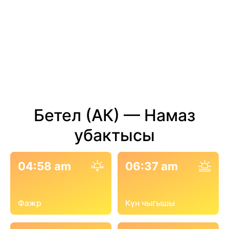
Бетел (АК) — Намаз
убактысы
04:58 am
06:37 am
Фажр
Күн чыгышы