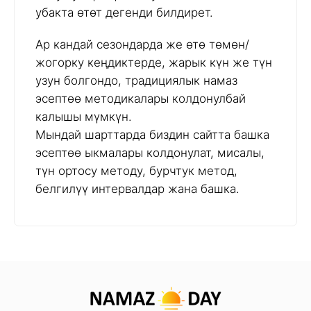
убакта өтөт дегенди билдирет.
Ар кандай сезондарда же өтө төмөн/
жогорку кеңдиктерде, жарык күн же түн
узун болгондо, традициялык намаз
эсептөө методикалары колдонулбай
калышы мүмкүн.
Мындай шарттарда биздин сайтта башка
эсептөө ыкмалары колдонулат, мисалы,
түн ортосу методу, бурчтук метод,
белгилүү интервалдар жана башка.