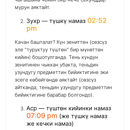
мурун аяктайт.
02:52
Зухр — түшкү намаз
pm
Качан башталат? Күн зениттен (сөзсүз
эле "туруктуу түштөн" бир мүнөттөн
кийин) бошотулганда. Тень күндүн
зенитинен чыккан убакта, теньдин
узундугу предметтин бийиктигине эки
эсеге көбөйгөндө аяктайт (сөзсүз
айтканда, теньдин узундугу предметтин
бийиктигине барабар болгондо).
Аср — түштөн кийинки намаз
07:09 pm
(же түшкү намаз
же кечки намаз)