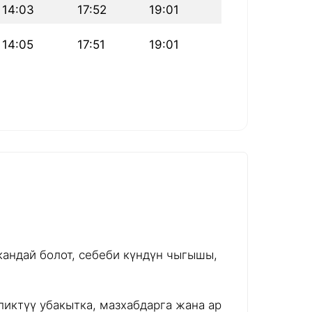
14:03
17:52
19:01
14:05
17:51
19:01
андай болот, себеби күндүн чыгышы,
иктүү убакытка, мазхабдарга жана ар