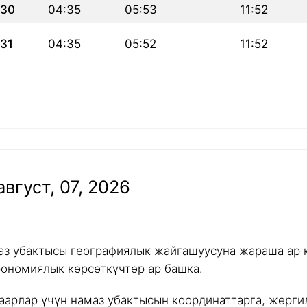
30
04:35
05:53
11:52
31
04:35
05:52
11:52
вгуст, 07, 2026
аз убактысы географиялык жайгашуусуна жараша ар к
рономиялык көрсөткүчтөр ар башка.
аарлар үчүн намаз убактысын координаттарга, жергил