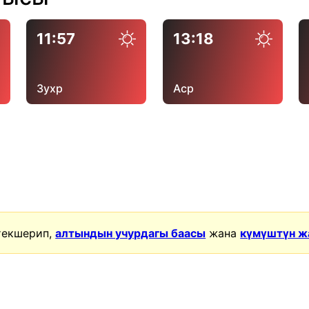
11:57
13:18
Зухр
Аср
текшерип,
алтындын учурдагы баасы
жана
күмүштүн ж