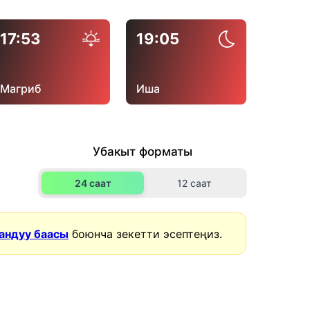
17:53
19:05
Магриб
Иша
Убакыт форматы
24 саат
12 саат
андуу баасы
боюнча зекетти эсептеңиз.