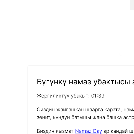
Бүгүнкү намаз убактысы а
Жергиликтүү убакыт: 01:39
Сиздин жайгашкан шаарга карата, нам
зенит, күндүн батышы жана башка аст
Биздин кызмат
Namaz Day
ар кандай ш