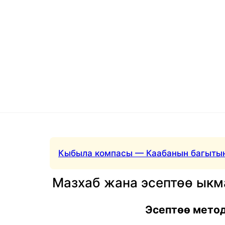
Кыбыла компасы — Каабанын багытын
Мазхаб жана эсептөө ык
Эсептөө мето