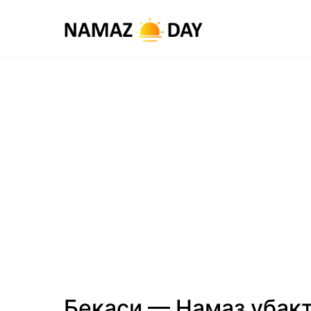
Бекаси — Намаз убак