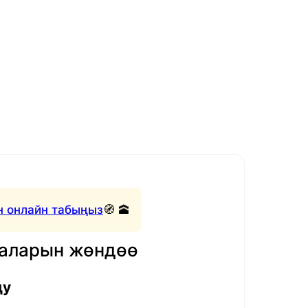
 онлайн табыңыз
🧭 🕋
маларын жөндөө
ду