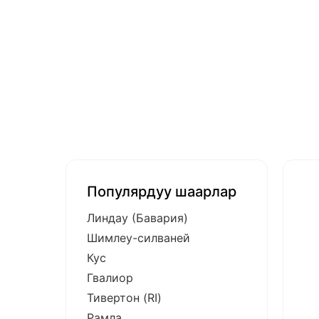
Популярдуу шаарлар
Линдау (Бавария)
Шимлеу-силваней
Кус
Гвалиор
Тивертон (RI)
Рамла