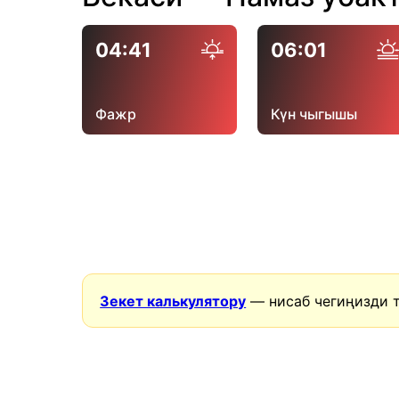
04:41
06:01
Фажр
Күн чыгышы
Зекет калькулятору
— нисаб чегиңизди 