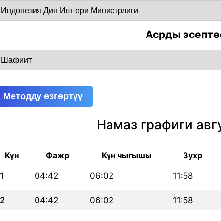
Асрды эсептө
Методду өзгөртүү
Намаз графиги авг
Күн
Фажр
Күн чыгышы
Зухр
1
04:42
06:02
11:58
2
04:42
06:02
11:58