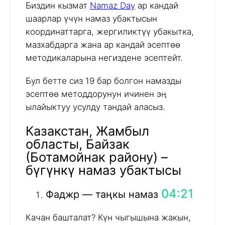
Биздин кызмат
Namaz Day
ар кандай
шаарлар үчүн намаз убактысын
координаттарга, жергиликтүү убакытка,
мазхабдарга жана ар кандай эсептөө
методикаларына негиздене эсептейт.
Бул бетте сиз 19 бар болгон намазды
эсептөө методдорунун ичинен эң
ылайыктуу усулду тандай аласыз.
Казакстан, Жамбыл
областы, Байзак
(Ботамойнак району) –
бүгүнкү намаз убактысы
04:21
Фаджр — таңкы намаз
Качан башталат? Күн чыгышына жакын,