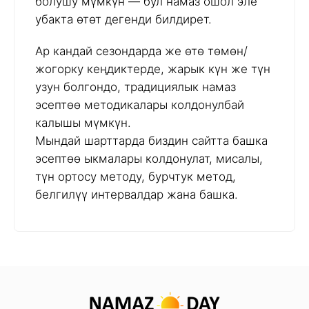
болушу мүмкүн — бул намаз ошол эле
убакта өтөт дегенди билдирет.
Ар кандай сезондарда же өтө төмөн/
жогорку кеңдиктерде, жарык күн же түн
узун болгондо, традициялык намаз
эсептөө методикалары колдонулбай
калышы мүмкүн.
Мындай шарттарда биздин сайтта башка
эсептөө ыкмалары колдонулат, мисалы,
түн ортосу методу, бурчтук метод,
белгилүү интервалдар жана башка.