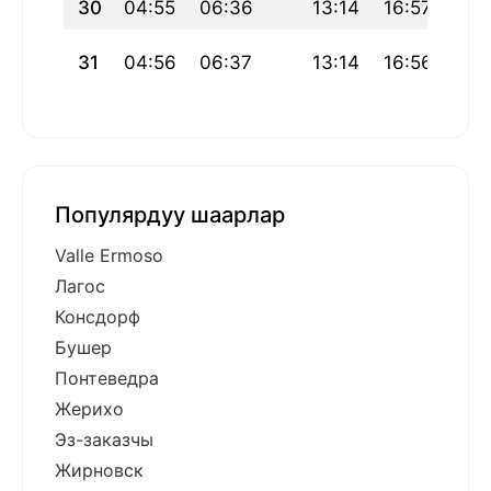
30
04:55
06:36
13:14
16:57
19:
31
04:56
06:37
13:14
16:56
19:
Популярдуу шаарлар
Valle Ermoso
Лагос
Консдорф
Бушер
Понтеведра
Жерихо
Эз-заказчы
Жирновск