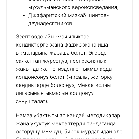
мусульманского вероисповедания,
Джафаритский мазхаб шиитов-
двунадесятников.
Эсептөөдө айырмачылыктар
кеңдиктерге жана фаджр жана иша
ыкмаларына жараша болот. Эгерде
саякаттап жүрсөңүз, географиялык
жакындыкка негизделген ыкмаларды
колдонсоңуз болот (мисалы, жогорку
кеңдиктерде болсоңуз, Мекке ислам
лигасынын ыкмасын колдонуу
сунушталат).
Намаз убактысы ар кандай методикалар
жана укуктук мектептерди тандаганда
өзгөрүшү мүмкүн, бирок мурдагыдай эле