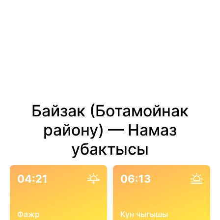
Байзак (Ботамойнак
району) — Намаз
убактысы
04:21
06:13
Фажр
Күн чыгышы