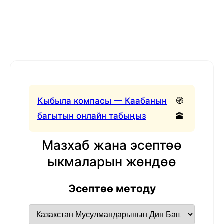
Кыбыла компасы — Каабанын
🧭
багытын онлайн табыңыз
🕋
Мазхаб жана эсептөө
ыкмаларын жөндөө
Эсептөө методу