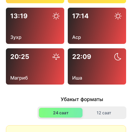
13:19
17:14
Зухр
Аср
20:25
22:09
Магриб
Иша
Убакыт форматы
24 саат
12 саат