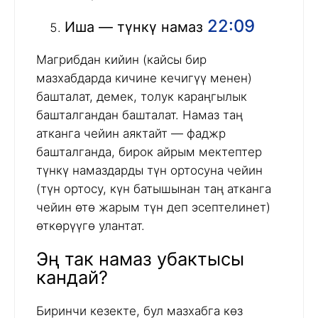
22:09
Иша — түнкү намаз
Магрибдан кийин (кайсы бир
мазхабдарда кичине кечигүү менен)
башталат, демек, толук караңгылык
башталгандан башталат. Намаз таң
атканга чейин аяктайт — фаджр
башталганда, бирок айрым мектептер
түнкү намаздарды түн ортосуна чейин
(түн ортосу, күн батышынан таң атканга
чейин өтө жарым түн деп эсептелинет)
өткөрүүгө улантат.
Эң так намаз убактысы
кандай?
Биринчи кезекте, бул мазхабга көз