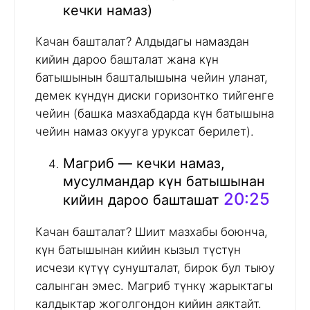
кечки намаз)
Качан башталат? Алдыдагы намаздан
кийин дароо башталат жана күн
батышынын башталышына чейин уланат,
демек күндүн диски горизонтко тийгенге
чейин (башка мазхабдарда күн батышына
чейин намаз окууга уруксат берилет).
Магриб — кечки намаз,
мусулмандар күн батышынан
20:25
кийин дароо башташат
Качан башталат? Шиит мазхабы боюнча,
күн батышынан кийин кызыл түстүн
исчези күтүү сунушталат, бирок бул тыюу
салынган эмес. Магриб түнкү жарыктагы
калдыктар жоголгондон кийин аяктайт.