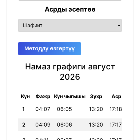
Асрды эсептөө
Методду өзгөртүү
Намаз графиги август
2026
Күн
Фажр
Күн чыгышы
Зухр
Аср
Маг
1
04:07
06:05
13:20
17:18
20:
2
04:09
06:06
13:20
17:17
20: