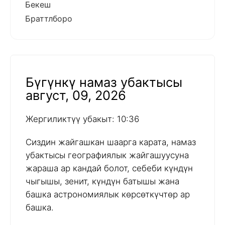
Бекеш
Браттлборо
Бүгүнкү намаз убактысы
август, 09, 2026
Жергиликтүү убакыт: 10:36
Сиздин жайгашкан шаарга карата, намаз
убактысы географиялык жайгашуусуна
жараша ар кандай болот, себеби күндүн
чыгышы, зенит, күндүн батышы жана
башка астрономиялык көрсөткүчтөр ар
башка.