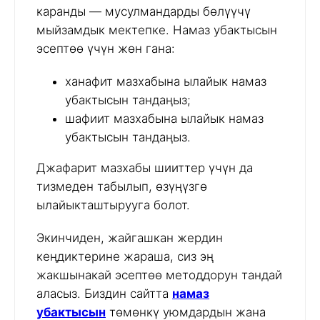
каранды — мусулмандарды бөлүүчү
мыйзамдык мектепке. Намаз убактысын
эсептөө үчүн жөн гана:
ханафит мазхабына ылайык намаз
убактысын тандаңыз;
шафиит мазхабына ылайык намаз
убактысын тандаңыз.
Джафарит мазхабы шииттер үчүн да
тизмеден табылып, өзүңүзгө
ылайыкташтырууга болот.
Экинчиден, жайгашкан жердин
кеңдиктерине жараша, сиз эң
жакшынакай эсептөө методдорун тандай
аласыз. Биздин сайтта
намаз
убактысын
төмөнкү уюмдардын жана