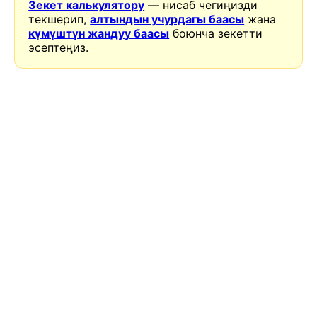
Зекет калькулятору
— нисаб чегиңизди
текшерип,
алтындын учурдагы баасы
жана
күмүштүн жандуу баасы
боюнча зекетти
эсептеңиз.