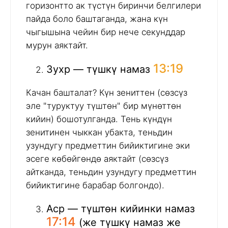
горизонтто ак түстүн биринчи белгилери
пайда боло баштаганда, жана күн
чыгышына чейин бир нече секунддар
мурун аяктайт.
13:19
Зухр — түшкү намаз
Качан башталат? Күн зениттен (сөзсүз
эле "туруктуу түштөн" бир мүнөттөн
кийин) бошотулганда. Тень күндүн
зенитинен чыккан убакта, теньдин
узундугу предметтин бийиктигине эки
эсеге көбөйгөндө аяктайт (сөзсүз
айтканда, теньдин узундугу предметтин
бийиктигине барабар болгондо).
Аср — түштөн кийинки намаз
17:14
(же түшкү намаз же