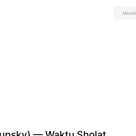
yupsky) — Waktu Sholat