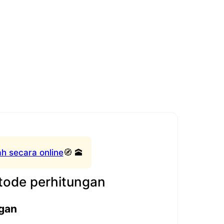
h secara online
🧭 🕋
ode perhitungan
gan