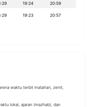
6:29
19:24
20:59
6:29
19:23
20:57
ena waktu terbit matahari, zenit,
ktu lokal, ajaran (mazhab), dan