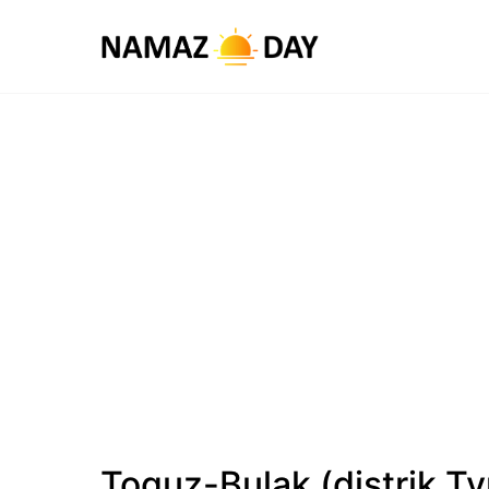
Toguz-Bulak (distrik T