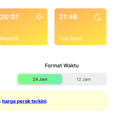
20:01
21:46
Maghrib
Isya (Isha)
Format Waktu
24 Jam
12 Jam
n
harga perak terkini
.