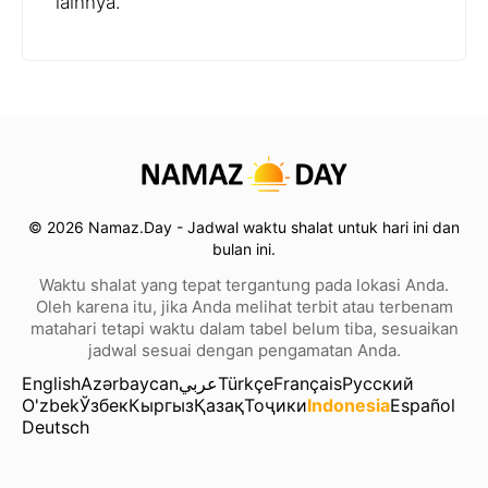
lainnya.
© 2026 Namaz.Day - Jadwal waktu shalat untuk hari ini dan
bulan ini.
Waktu shalat yang tepat tergantung pada lokasi Anda.
Oleh karena itu, jika Anda melihat terbit atau terbenam
matahari tetapi waktu dalam tabel belum tiba, sesuaikan
jadwal sesuai dengan pengamatan Anda.
English
Azərbaycan
عربي
Türkçe
Français
Русский
O'zbek
Ўзбек
Кыргыз
Қазақ
Тоҷики
Indonesia
Español
Deutsch