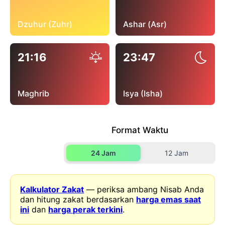
Dzuhur (Zuhr)
Ashar (Asr)
21:16
23:47
Maghrib
Isya (Isha)
Format Waktu
24 Jam
12 Jam
Kalkulator Zakat
— periksa ambang Nisab Anda
dan hitung zakat berdasarkan
harga emas saat
ini
dan
harga perak terkini
.