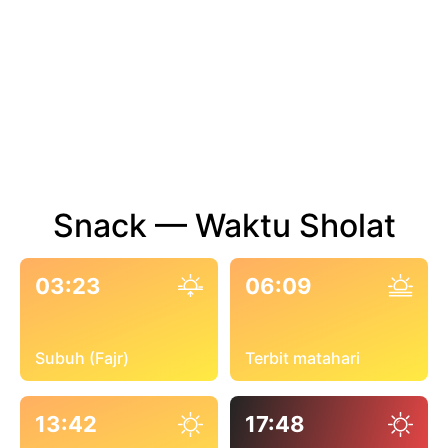
Snack — Waktu Sholat
03:23
06:09
Subuh (Fajr)
Terbit matahari
13:42
17:48