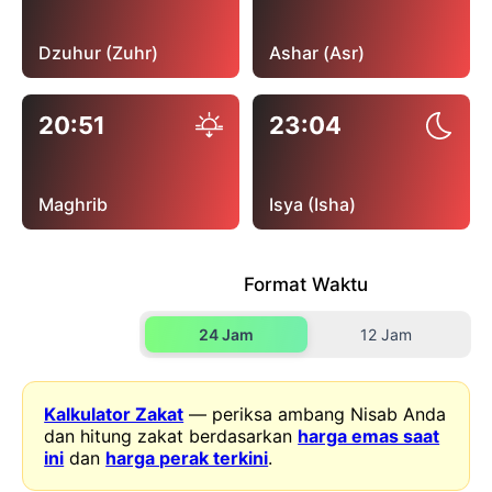
Dzuhur (Zuhr)
Ashar (Asr)
20:51
23:04
Maghrib
Isya (Isha)
Format Waktu
24 Jam
12 Jam
Kalkulator Zakat
— periksa ambang Nisab Anda
dan hitung zakat berdasarkan
harga emas saat
ini
dan
harga perak terkini
.