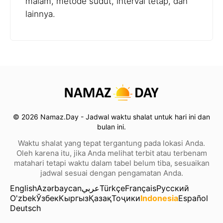
malam, metode sudut, interval tetap, dan
lainnya.
© 2026 Namaz.Day - Jadwal waktu shalat untuk hari ini dan
bulan ini.
Waktu shalat yang tepat tergantung pada lokasi Anda.
Oleh karena itu, jika Anda melihat terbit atau terbenam
matahari tetapi waktu dalam tabel belum tiba, sesuaikan
jadwal sesuai dengan pengamatan Anda.
English
Azərbaycan
عربي
Türkçe
Français
Русский
O'zbek
Ўзбек
Кыргыз
Қазақ
Тоҷики
Indonesia
Español
Deutsch