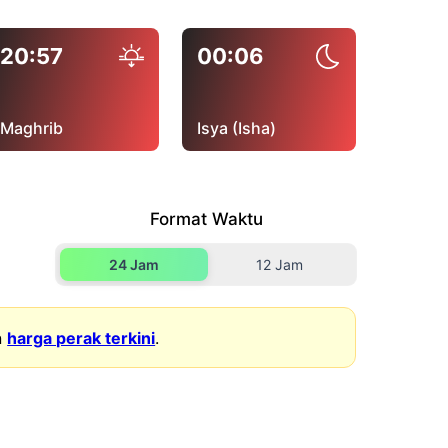
20:57
00:06
Maghrib
Isya (Isha)
Format Waktu
24 Jam
12 Jam
n
harga perak terkini
.