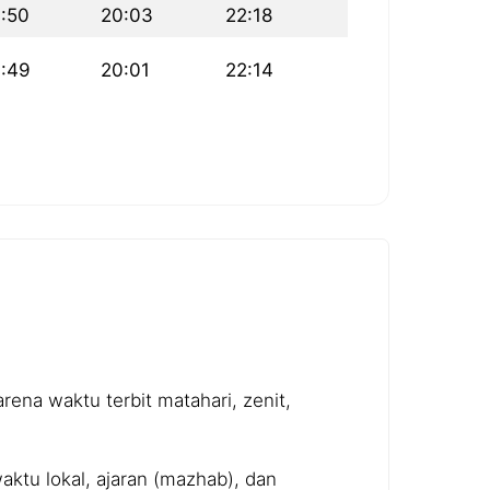
:50
20:03
22:18
6:49
20:01
22:14
ena waktu terbit matahari, zenit,
ktu lokal, ajaran (mazhab), dan