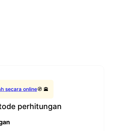
h secara online
🧭 🕋
ode perhitungan
gan