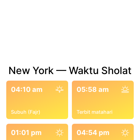
New York — Waktu Sholat
04:10 am
05:58 am
Subuh (Fajr)
Terbit matahari
01:01 pm
04:54 pm