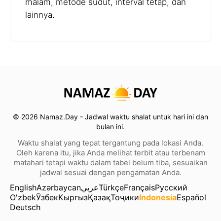
malam, metode sudut, interval tetap, dan
lainnya.
© 2026 Namaz.Day - Jadwal waktu shalat untuk hari ini dan
bulan ini.
Waktu shalat yang tepat tergantung pada lokasi Anda.
Oleh karena itu, jika Anda melihat terbit atau terbenam
matahari tetapi waktu dalam tabel belum tiba, sesuaikan
jadwal sesuai dengan pengamatan Anda.
English
Azərbaycan
عربي
Türkçe
Français
Русский
O'zbek
Ўзбек
Кыргыз
Қазақ
Тоҷики
Indonesia
Español
Deutsch