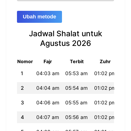
Ubah metode
Jadwal Shalat untuk
Agustus 2026
Nomor
Fajr
Terbit
Zuhr
1
04:03 am
05:53 am
01:02 pm
04:
2
04:04 am
05:54 am
01:02 pm
04:
3
04:06 am
05:55 am
01:02 pm
04:
4
04:07 am
05:56 am
01:02 pm
04: