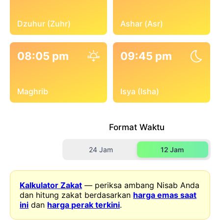
Dzuhur (Zuhr)
Ashar (Asr)
08:05 pm
09:45 pm
Maghrib
Isya (Isha)
Format Waktu
24 Jam
12 Jam
Kalkulator Zakat
— periksa ambang Nisab Anda
dan hitung zakat berdasarkan
harga emas saat
ini
dan
harga perak terkini
.