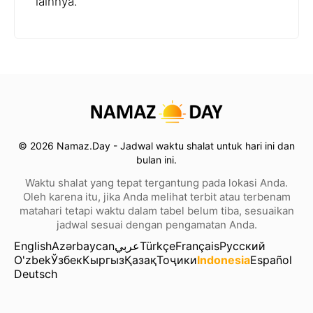
lainnya.
© 2026 Namaz.Day - Jadwal waktu shalat untuk hari ini dan
bulan ini.
Waktu shalat yang tepat tergantung pada lokasi Anda.
Oleh karena itu, jika Anda melihat terbit atau terbenam
matahari tetapi waktu dalam tabel belum tiba, sesuaikan
jadwal sesuai dengan pengamatan Anda.
English
Azərbaycan
عربي
Türkçe
Français
Русский
O'zbek
Ўзбек
Кыргыз
Қазақ
Тоҷики
Indonesia
Español
Deutsch