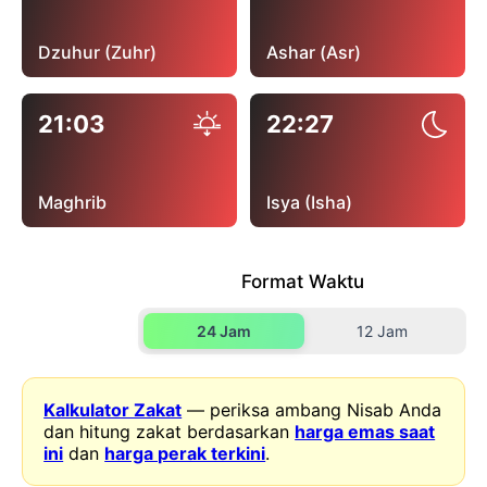
Dzuhur (Zuhr)
Ashar (Asr)
21:03
22:27
Maghrib
Isya (Isha)
Format Waktu
24 Jam
12 Jam
Kalkulator Zakat
— periksa ambang Nisab Anda
dan hitung zakat berdasarkan
harga emas saat
ini
dan
harga perak terkini
.