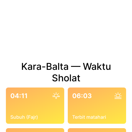
Kara-Balta — Waktu
Sholat
04:11
06:03
Subuh (Fajr)
Terbit matahari