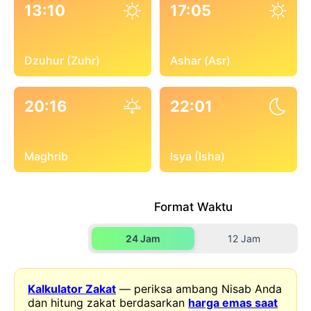
13:10
17:05
Dzuhur (Zuhr)
Ashar (Asr)
20:16
22:01
Maghrib
Isya (Isha)
Format Waktu
24 Jam
12 Jam
Kalkulator Zakat
— periksa ambang Nisab Anda
dan hitung zakat berdasarkan
harga emas saat