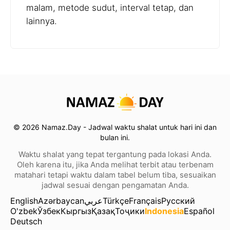
malam, metode sudut, interval tetap, dan
lainnya.
© 2026 Namaz.Day - Jadwal waktu shalat untuk hari ini dan
bulan ini.
Waktu shalat yang tepat tergantung pada lokasi Anda.
Oleh karena itu, jika Anda melihat terbit atau terbenam
matahari tetapi waktu dalam tabel belum tiba, sesuaikan
jadwal sesuai dengan pengamatan Anda.
English
Azərbaycan
عربي
Türkçe
Français
Русский
O'zbek
Ўзбек
Кыргыз
Қазақ
Тоҷики
Indonesia
Español
Deutsch