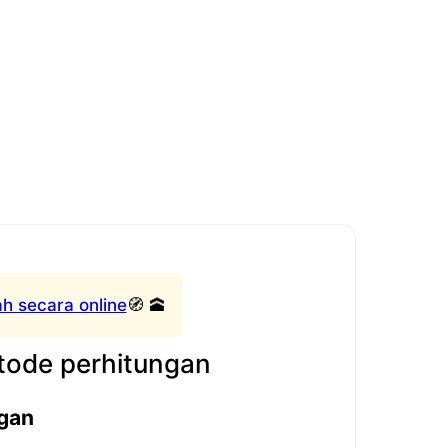
h secara online
🧭 🕋
ode perhitungan
gan