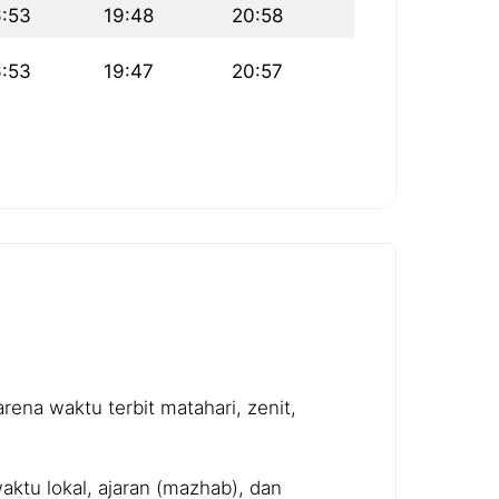
6:53
19:48
20:58
6:53
19:47
20:57
ena waktu terbit matahari, zenit,
ktu lokal, ajaran (mazhab), dan