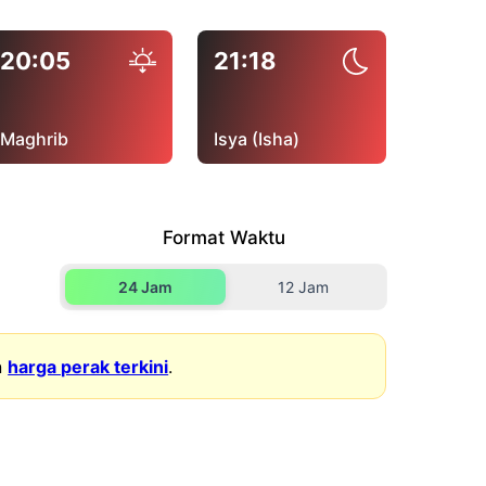
20:05
21:18
Maghrib
Isya (Isha)
Format Waktu
24 Jam
12 Jam
n
harga perak terkini
.