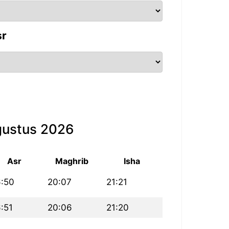
sr
gustus 2026
Asr
Maghrib
Isha
6:50
20:07
21:21
:51
20:06
21:20