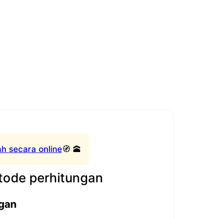
h secara online
🧭 🕋
ode perhitungan
gan