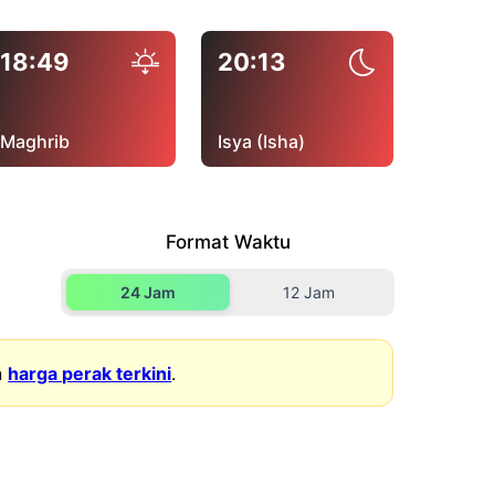
18:49
20:13
Maghrib
Isya (Isha)
Format Waktu
24 Jam
12 Jam
n
harga perak terkini
.