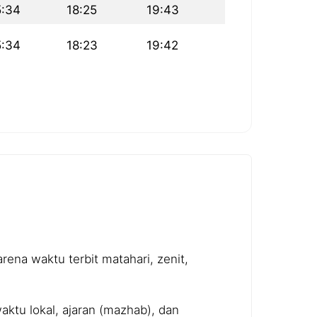
5:34
18:25
19:43
5:34
18:23
19:42
ena waktu terbit matahari, zenit,
ktu lokal, ajaran (mazhab), dan