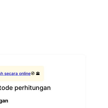
h secara online
🧭 🕋
ode perhitungan
gan