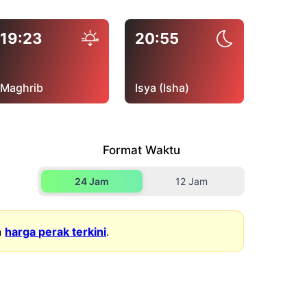
19:23
20:55
Maghrib
Isya (Isha)
Format Waktu
24 Jam
12 Jam
n
harga perak terkini
.