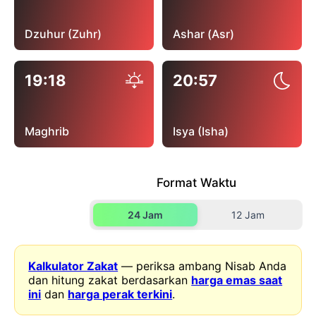
Dzuhur (Zuhr)
Ashar (Asr)
19:18
20:57
Maghrib
Isya (Isha)
Format Waktu
24 Jam
12 Jam
Kalkulator Zakat
— periksa ambang Nisab Anda
dan hitung zakat berdasarkan
harga emas saat
ini
dan
harga perak terkini
.