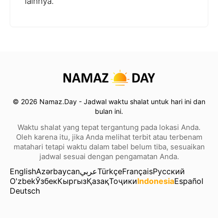
lainnya.
© 2026 Namaz.Day - Jadwal waktu shalat untuk hari ini dan
bulan ini.
Waktu shalat yang tepat tergantung pada lokasi Anda.
Oleh karena itu, jika Anda melihat terbit atau terbenam
matahari tetapi waktu dalam tabel belum tiba, sesuaikan
jadwal sesuai dengan pengamatan Anda.
English
Azərbaycan
عربي
Türkçe
Français
Русский
O'zbek
Ўзбек
Кыргыз
Қазақ
Тоҷики
Indonesia
Español
Deutsch