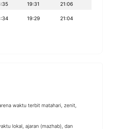
6:35
19:31
21:06
6:34
19:29
21:04
ena waktu terbit matahari, zenit,
ktu lokal, ajaran (mazhab), dan