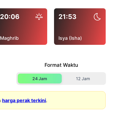
20:06
21:53
Maghrib
Isya (Isha)
Format Waktu
24 Jam
12 Jam
n
harga perak terkini
.