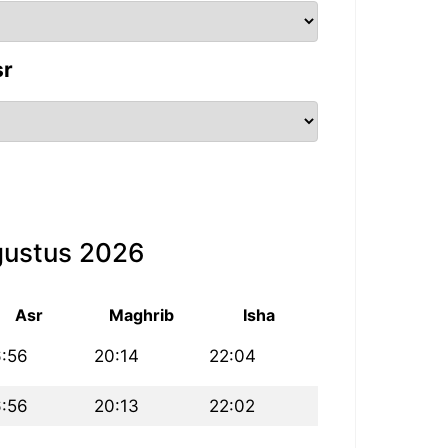
sr
gustus 2026
Asr
Maghrib
Isha
6:56
20:14
22:04
6:56
20:13
22:02