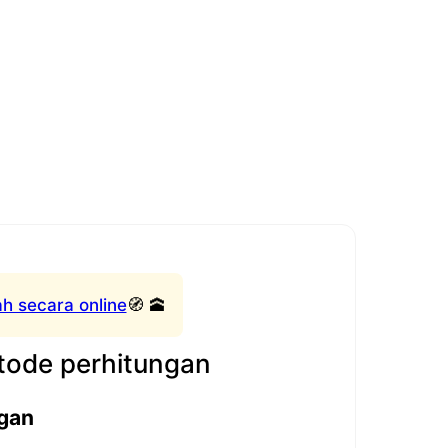
h secara online
🧭 🕋
ode perhitungan
gan