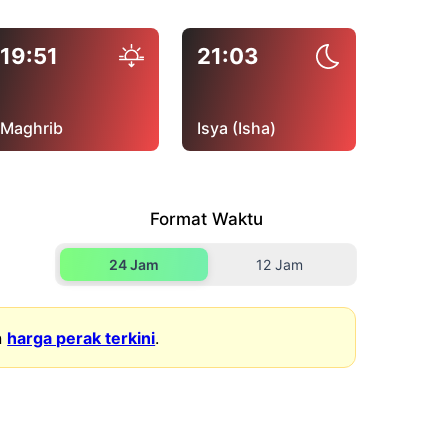
19:51
21:03
Maghrib
Isya (Isha)
Format Waktu
24 Jam
12 Jam
n
harga perak terkini
.