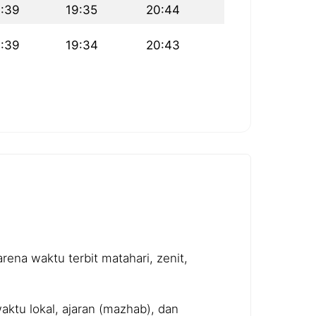
6:39
19:35
20:44
6:39
19:34
20:43
ena waktu terbit matahari, zenit,
ktu lokal, ajaran (mazhab), dan