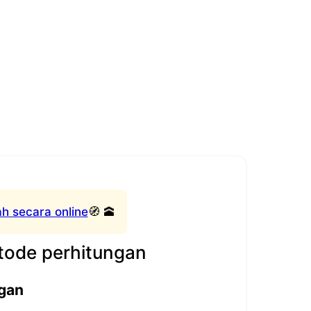
h secara online
🧭 🕋
ode perhitungan
gan