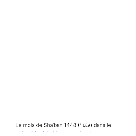
Le mois de Sha’ban 1448 (١٤٤٨) dans le
calendrier hégirien
, avec les dates