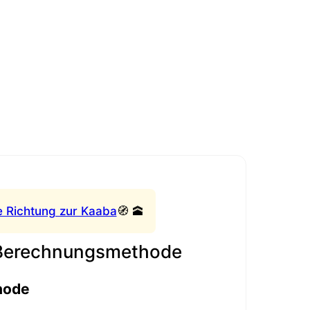
e Richtung zur Kaaba
🧭 🕋
 Berechnungsmethode
hode