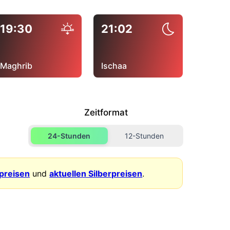
19:30
21:02
Maghrib
Ischaa
Zeitformat
24-Stunden
12-Stunden
dpreisen
und
aktuellen Silberpreisen
.